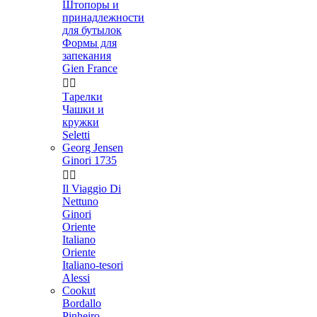
Штопоры и
принадлежности
для бутылок
Формы для
запекания
Gien France


Тарелки
Чашки и
кружки
Seletti
Georg Jensen
Ginori 1735


Il Viaggio Di
Nettuno
Ginori
Oriente
Italiano
Oriente
Italiano-tesori
Alessi
Cookut
Bordallo
Pinheiro