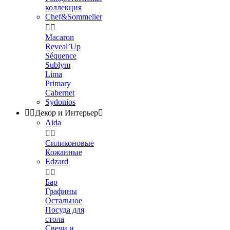
коллекция
Chef&Sommelier


Macaron
Reveal’Up
Séquence
Sublym
Lima
Primary
Cabernet
Sydonios


Декор и Интерьер

Aida


Силиконовые
Кожанные
Edzard


Бар
Графины
Остальное
Посуда для
стола
Свечи и