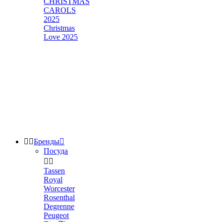
CHRISTMAS
CAROLS
2025
Christmas
Love 2025


Бренды

Посуда


Tassen
Royal
Worcester
Rosenthal
Degrenne
Peugeot