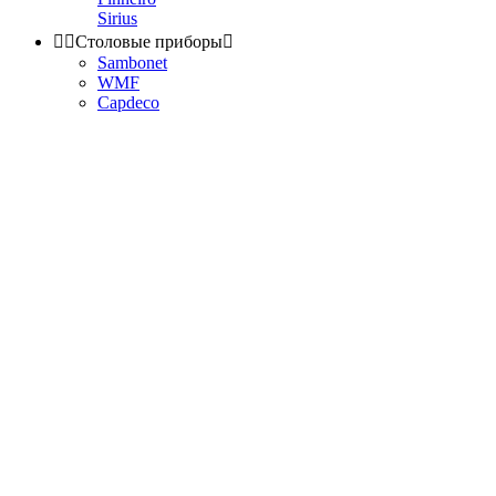
Sirius


Столовые приборы

Sambonet
WMF
Capdeco