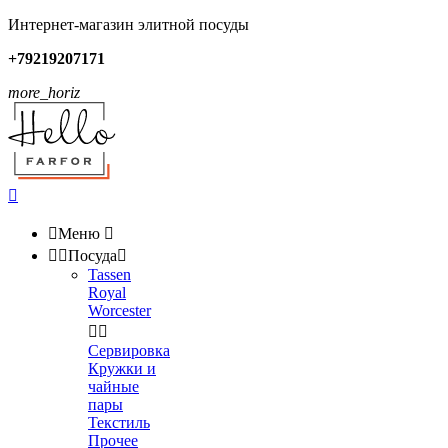
Интернет-магазин элитной посуды
+79219207171
more_horiz


Меню



Посуда

Tassen
Royal
Worcester


Сервировка
Кружки и
чайные
пары
Текстиль
Прочее