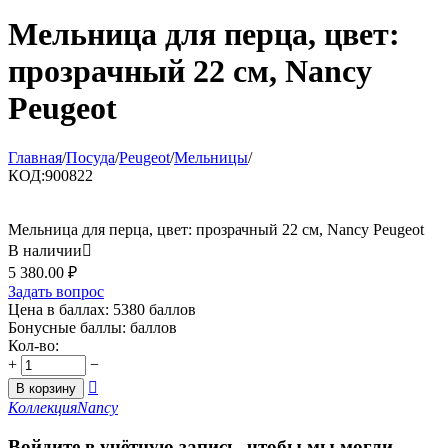
Мельница для перца, цвет:
прозрачный 22 см, Nancy
Peugeot
Главная
/
Посуда
/
Peugeot
/
Мельницы
/
КОД:
900822
Мельница для перца, цвет: прозрачный 22 см, Nancy Peugeot
В наличии

5 380.00
₽
Задать вопрос
Цена в баллах:
5380 баллов
Бонусные баллы:
баллов
Кол-во:
+
−

В корзину
Коллекция
Nancy
Войдите в учётную запись, чтобы мы могли