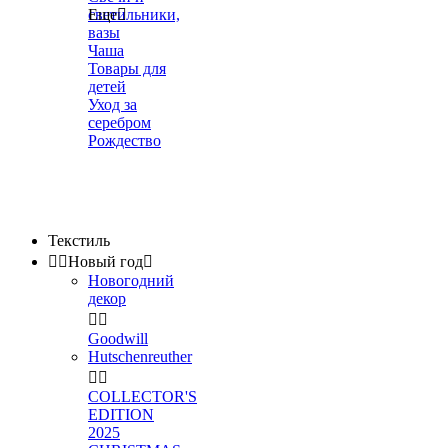
светильники,
Еще

вазы
Чаша
Товары для
детей
Уход за
серебром
Рождество
Текстиль


Новый год

Новогодний
декор


Goodwill
Hutschenreuther


COLLECTOR'S
EDITION
2025