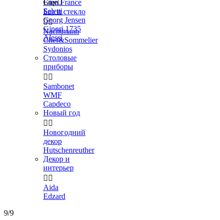
Gien France
Еще

Seletti
Бар и стекло
Georg Jensen


Ginori 1735
Nachtmann
Alessi
Chef&Sommelier
Sydonios
Столовые
приборы


Sambonet
WMF
Capdeco
Новый год


Новогодний
декор
Hutschenreuther
Декор и
интерьер


Aida
Edzard
9/9