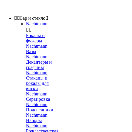


Бар и стекло

Nachtmann


Бокалы и
фужеры
Nachtmann
Вазы
Nachtmann
Декантеры и
графины
Nachtmann
Стаканы и
бокалы для
виски
Nachtmann
Сервировка
Nachtmann
Подсвечники
Nachtmann
Наборы
Nachtmann
Рождественская