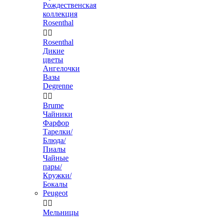
Рождественская
коллекция
Rosenthal


Rosenthal
Дикие
цветы
Ангелочки
Вазы
Degrenne


Brume
Чайники
Фарфор
Тарелки/
Блюда/
Пиалы
Чайные
пары/
Кружки/
Бокалы
Peugeot


Мельницы