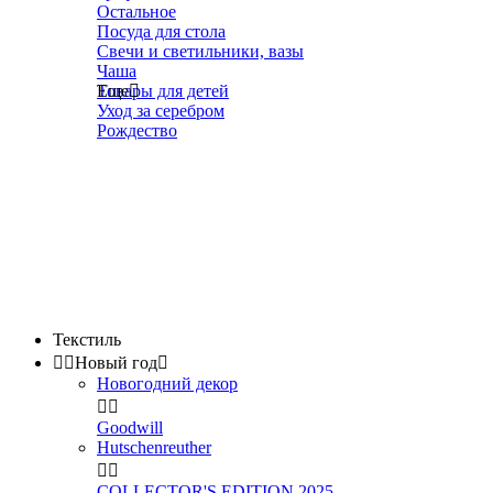
Остальное
Посуда для стола
Свечи и светильники, вазы
Чаша
Товары для детей
Еще

Уход за серебром
Рождество
Текстиль


Новый год

Новогодний декор


Goodwill
Hutschenreuther


COLLECTOR'S EDITION 2025