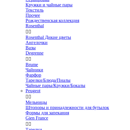
Кружки и чайные пары
Текстиль
Прочее
Рождественская коллекция
Rosenthal


Rosenthal Дикие цветы
Ангелочки
Вазы
Degrenne


Brume
Чайники
Фарфор
Тарелки/Блюда/Пиалы
Чайные пары/Кружки/Бокалы
Peugeot


Мельницы
Штопоры и принадлежности для бутылок
Формы для запекания
Gien France


Тарелки