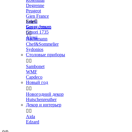
Rosenthal
Degrenne
Peugeot
Gien France
Seletti
Еще

Georg Jensen
Бар и стекло
Ginori 1735


Alessi
Nachtmann
Chef&Sommelier
Sydonios
Столовые приборы


Sambonet
WMF
Capdeco
Новый год


Новогодний декор
Hutschenreuther
Декор и интерьер


Aida
Edzard
9/9