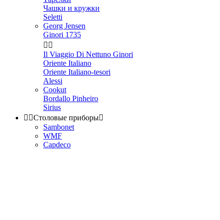
Чашки и кружки
Seletti
Georg Jensen
Ginori 1735


Il Viaggio Di Nettuno Ginori
Oriente Italiano
Oriente Italiano-tesori
Alessi
Cookut
Bordallo Pinheiro
Sirius


Столовые приборы

Sambonet
WMF
Capdeco