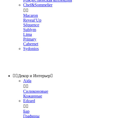
Рождественская коллекция
Chef&Sommelier


Macaron
Reveal’Up
Séquence
Sublym
Lima
Primary
Cabernet
Sydonios


Декор и Интерьер

Aida


Силиконовые
Кожанные
Edzard


Бар
Графины