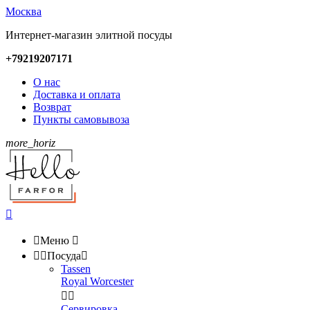
Москва
Интернет-магазин элитной посуды
+79219207171
О нас
Доставка и оплата
Возврат
Пункты самовывоза
more_horiz


Меню



Посуда

Tassen
Royal Worcester


Сервировка