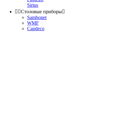
Sirius


Столовые приборы

Sambonet
WMF
Capdeco