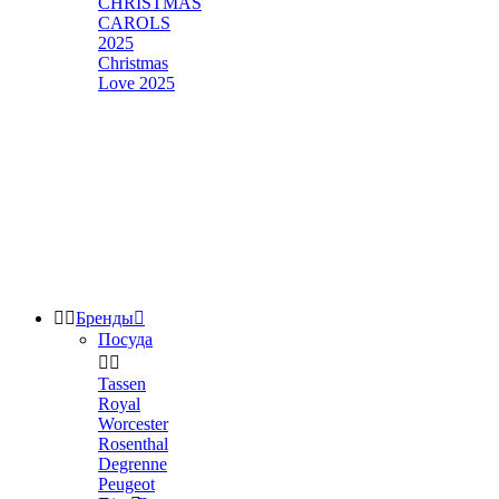
CHRISTMAS
CAROLS
2025
Christmas
Love 2025


Бренды

Посуда


Tassen
Royal
Worcester
Rosenthal
Degrenne
Peugeot