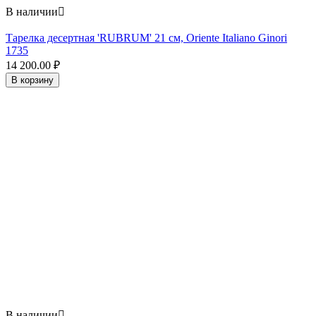
В наличии

Тарелка десертная 'RUBRUM' 21 см, Oriente Italiano Ginori
1735
14 200.00
₽
В корзину
В наличии
