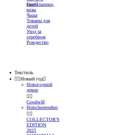
светильники,
Еще

вазы
Чаша
Товары для
детей
Уход за
серебром
Рождество
Текстиль


Новый год

Новогодний
декор


Goodwill
Hutschenreuther


COLLECTOR'S
EDITION
2025