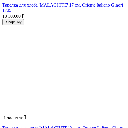
Тарелка для хлеба 'MALACHITE' 17 см, Oriente Italiano Ginori
1735
13 100.00
₽
В корзину
В наличии

Тарелка десертная 'MALACHITE' 21 см, Oriente Italiano Ginori