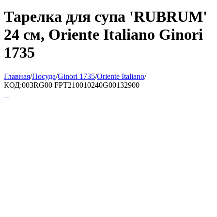
Тарелка для супа 'RUBRUM'
24 см, Oriente Italiano Ginori
1735
Главная
/
Посуда
/
Ginori 1735
/
Oriente Italiano
/
КОД:
003RG00 FPT210010240G00132900