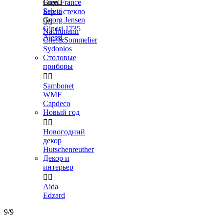
Gien France
Еще

Seletti
Бар и стекло
Georg Jensen


Ginori 1735
Nachtmann
Alessi
Chef&Sommelier
Sydonios
Столовые
приборы


Sambonet
WMF
Capdeco
Новый год


Новогодний
декор
Hutschenreuther
Декор и
интерьер


Aida
Edzard
9/9