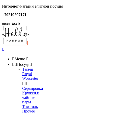
Интернет-магазин элитной посуды
+79219207171
more_horiz


Меню



Посуда

Tassen
Royal
Worcester


Сервировка
Кружки и
чайные
пары
Текстиль
Прочее