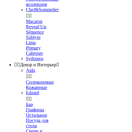
коллекция
Chef&Sommelier


Macaron
Reveal’Up
Séquence
Sublym
Lima
Primary
Cabernet
Sydonios


Декор и Интерьер

Aida


Силиконовые
Кожанные
Edzard


Бар
Графины
Остальное
Посуда для
стола
Свечи и