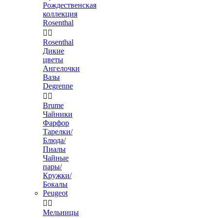
Рождественская
коллекция
Rosenthal


Rosenthal
Дикие
цветы
Ангелочки
Вазы
Degrenne


Brume
Чайники
Фарфор
Тарелки/
Блюда/
Пиалы
Чайные
пары/
Кружки/
Бокалы
Peugeot


Мельницы