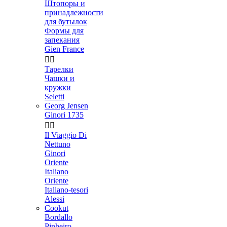
Штопоры и
принадлежности
для бутылок
Формы для
запекания
Gien France


Тарелки
Чашки и
кружки
Seletti
Georg Jensen
Ginori 1735


Il Viaggio Di
Nettuno
Ginori
Oriente
Italiano
Oriente
Italiano-tesori
Alessi
Cookut
Bordallo
Pinheiro