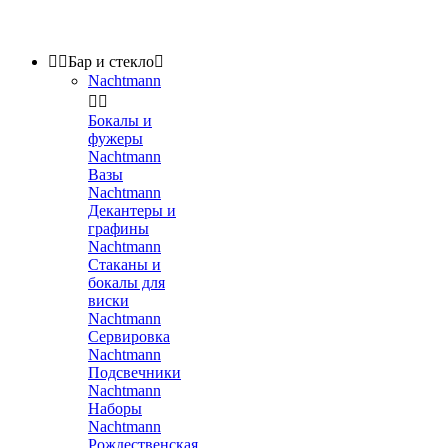


Бар и стекло

Nachtmann


Бокалы и
фужеры
Nachtmann
Вазы
Nachtmann
Декантеры и
графины
Nachtmann
Стаканы и
бокалы для
виски
Nachtmann
Сервировка
Nachtmann
Подсвечники
Nachtmann
Наборы
Nachtmann
Рождественская