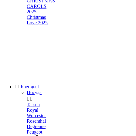
CHRISTMAS
CAROLS
2025
Christmas
Love 2025


Бренды

Посуда


Tassen
Royal
Worcester
Rosenthal
Degrenne
Peugeot