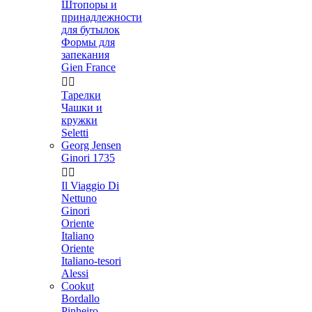
Штопоры и
принадлежности
для бутылок
Формы для
запекания
Gien France


Тарелки
Чашки и
кружки
Seletti
Georg Jensen
Ginori 1735


Il Viaggio Di
Nettuno
Ginori
Oriente
Italiano
Oriente
Italiano-tesori
Alessi
Cookut
Bordallo
Pinheiro