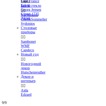
Gien France
Еще

Seletti
Бар и стекло
Georg Jensen


Ginori 1735
Nachtmann
Alessi
Chef&Sommelier
Sydonios
Столовые
приборы


Sambonet
WMF
Capdeco
Новый год


Новогодний
декор
Hutschenreuther
Декор и
интерьер


Aida
Edzard
9/9