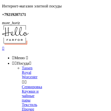
Интернет-магазин элитной посуды
+79219207171
more_horiz


Меню



Посуда

Tassen
Royal
Worcester


Сервировка
Кружки и
чайные
пары
Текстиль
Прочее