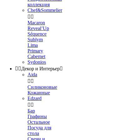
коллекция
Chef&Sommelier


Macaron
Reveal’Up
Séquence
Sublym
Lima
Primary
Cabernet
Sydonios


Декор и Интерьер

Aida


Силиконовые
Кожанные
Edzard


Бар
Графины
Остальное
Посуда для
стола
Свечи и