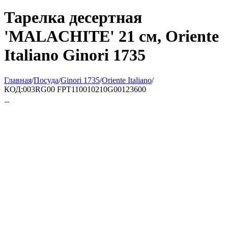
Тарелка десертная
'MALACHITE' 21 см, Oriente
Italiano Ginori 1735
Главная
/
Посуда
/
Ginori 1735
/
Oriente Italiano
/
КОД:
003RG00 FPT110010210G00123600