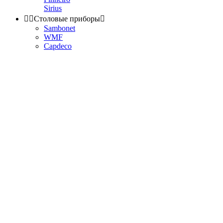
Sirius


Столовые приборы

Sambonet
WMF
Capdeco