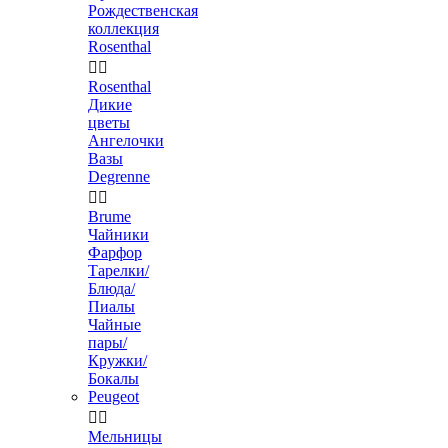
Рождественская
коллекция
Rosenthal


Rosenthal
Дикие
цветы
Ангелочки
Вазы
Degrenne


Brume
Чайники
Фарфор
Тарелки/
Блюда/
Пиалы
Чайные
пары/
Кружки/
Бокалы
Peugeot


Мельницы