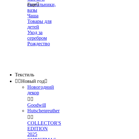
светильники,
Еще

вазы
Чаша
Товары для
детей
Уход за
серебром
Рождество
Текстиль


Новый год

Новогодний
декор


Goodwill
Hutschenreuther


COLLECTOR'S
EDITION
2025