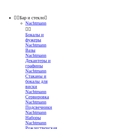


Бар и стекло

Nachtmann


Бокалы и
фужеры
Nachtmann
Вазы
Nachtmann
Декантеры и
графины
Nachtmann
Стаканы и
бокалы для
виски
Nachtmann
Сервировка
Nachtmann
Подсвечники
Nachtmann
Наборы
Nachtmann
Рождественская