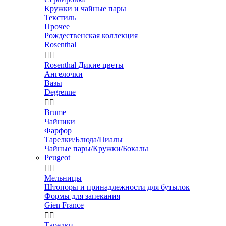
Кружки и чайные пары
Текстиль
Прочее
Рождественская коллекция
Rosenthal


Rosenthal Дикие цветы
Ангелочки
Вазы
Degrenne


Brume
Чайники
Фарфор
Тарелки/Блюда/Пиалы
Чайные пары/Кружки/Бокалы
Peugeot


Мельницы
Штопоры и принадлежности для бутылок
Формы для запекания
Gien France


Тарелки