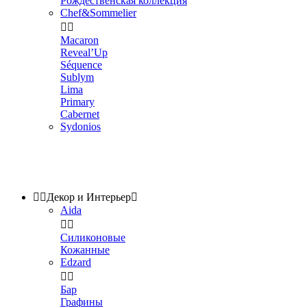
Рождественская коллекция
Chef&Sommelier


Macaron
Reveal’Up
Séquence
Sublym
Lima
Primary
Cabernet
Sydonios


Декор и Интерьер

Aida


Силиконовые
Кожанные
Edzard


Бар
Графины