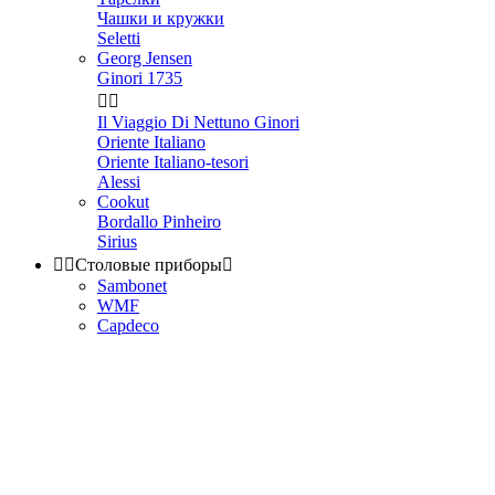
Чашки и кружки
Seletti
Georg Jensen
Ginori 1735


Il Viaggio Di Nettuno Ginori
Oriente Italiano
Oriente Italiano-tesori
Alessi
Cookut
Bordallo Pinheiro
Sirius


Столовые приборы

Sambonet
WMF
Capdeco