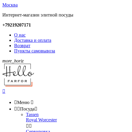
Москва
Интернет-магазин элитной посуды
+79219207171
О нас
Доставка и оплата
Возврат
Пункты самовывоза
more_horiz


Меню



Посуда

Tassen
Royal Worcester


Сервировка