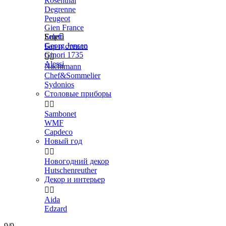
Rosenthal
Degrenne
Peugeot
Gien France
Seletti
Еще

Georg Jensen
Бар и стекло
Ginori 1735


Alessi
Nachtmann
Chef&Sommelier
Sydonios
Столовые приборы


Sambonet
WMF
Capdeco
Новый год


Новогодний декор
Hutschenreuther
Декор и интерьер


Aida
Edzard
9/9