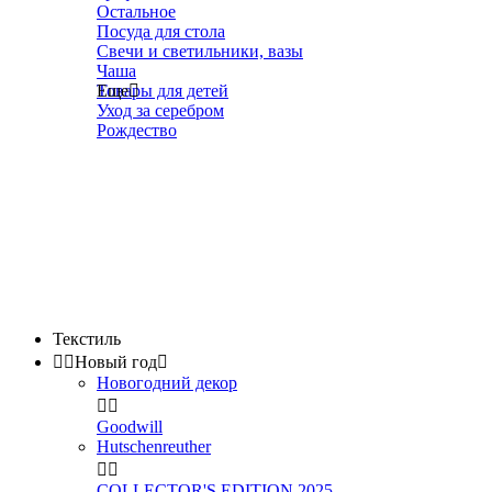
Остальное
Посуда для стола
Свечи и светильники, вазы
Чаша
Товары для детей
Еще

Уход за серебром
Рождество
Текстиль


Новый год

Новогодний декор


Goodwill
Hutschenreuther


COLLECTOR'S EDITION 2025