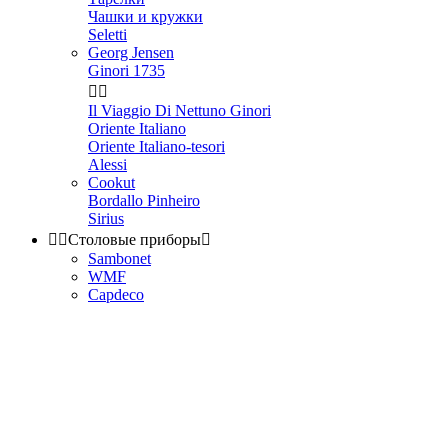
Чашки и кружки
Seletti
Georg Jensen
Ginori 1735


Il Viaggio Di Nettuno Ginori
Oriente Italiano
Oriente Italiano-tesori
Alessi
Cookut
Bordallo Pinheiro
Sirius


Столовые приборы

Sambonet
WMF
Capdeco