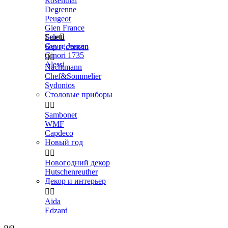
Rosenthal
Degrenne
Peugeot
Gien France
Seletti
Еще

Georg Jensen
Бар и стекло
Ginori 1735


Alessi
Nachtmann
Chef&Sommelier
Sydonios
Столовые приборы


Sambonet
WMF
Capdeco
Новый год


Новогодний декор
Hutschenreuther
Декор и интерьер


Aida
Edzard
9/9