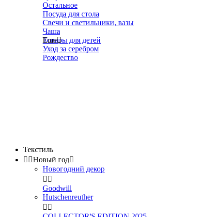
Остальное
Посуда для стола
Свечи и светильники, вазы
Чаша
Товары для детей
Еще

Уход за серебром
Рождество
Текстиль


Новый год

Новогодний декор


Goodwill
Hutschenreuther


COLLECTOR'S EDITION 2025