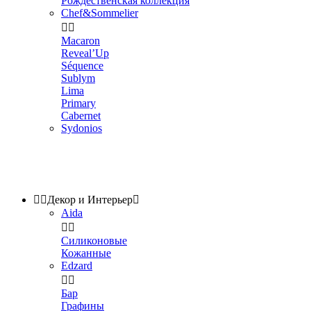
Рождественская коллекция
Chef&Sommelier


Macaron
Reveal’Up
Séquence
Sublym
Lima
Primary
Cabernet
Sydonios


Декор и Интерьер

Aida


Силиконовые
Кожанные
Edzard


Бар
Графины