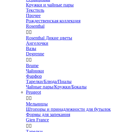
Кружки и чайные пары
Текстиль
Прочее
Рождественская коллекция
Rosenthal


Rosenthal Дикие цветы
Ангелочки
Вазы
Degrenne


Brume
Чайники
Фарфор
Тарелки/Блюда/Пиалы
Чайные пары/Кружки/Бокалы
Peugeot


Мельницы
Штопоры и принадлежности для бутылок
Формы для запекания
Gien France


Тарелки