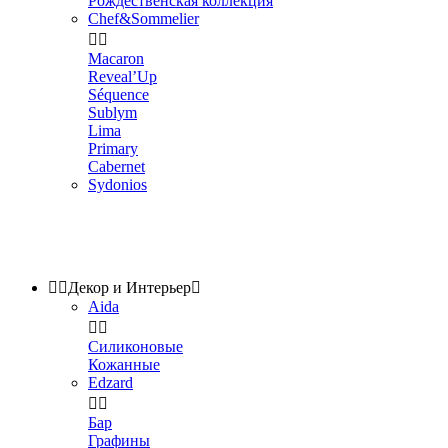
Рождественская коллекция
Chef&Sommelier


Macaron
Reveal’Up
Séquence
Sublym
Lima
Primary
Cabernet
Sydonios


Декор и Интерьер

Aida


Силиконовые
Кожанные
Edzard


Бар
Графины