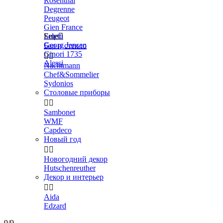
Rosenthal
Degrenne
Peugeot
Gien France
Seletti
Еще

Georg Jensen
Бар и стекло
Ginori 1735


Alessi
Nachtmann
Chef&Sommelier
Sydonios
Столовые приборы


Sambonet
WMF
Capdeco
Новый год


Новогодний декор
Hutschenreuther
Декор и интерьер


Aida
Edzard
9/9