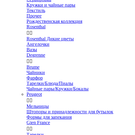
Кружки и чайные пары
Текстиль
Прочее
Рождественская коллекция
Rosenthal


Rosenthal Дикие цветы
Ангелочки
Вазы
Degrenne


Brume
Чайники
Фарфор
Тарелки/Блюда/Пиалы
Чайные пары/Кружки/Бокалы
Peugeot


Мельницы
Штопоры и принадлежности для бутылок
Формы для запекания
Gien France


Тарелки