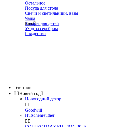
Остальное
Посуда для стола
Свечи и светильники, вазы
Чаша
Товары для детей
Еще

Уход за серебром
Рождество
Текстиль


Новый год

Новогодний декор


Goodwill
Hutschenreuther


COLLECTOR'S EDITION 2025