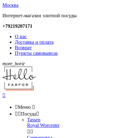
Москва
Интернет-магазин элитной посуды
+79219207171
О нас
Доставка и оплата
Возврат
Пункты самовывоза
more_horiz


Меню



Посуда

Tassen
Royal Worcester


Сервировка