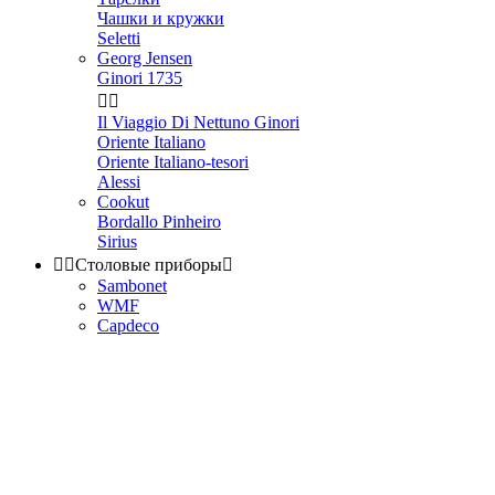
Чашки и кружки
Seletti
Georg Jensen
Ginori 1735


Il Viaggio Di Nettuno Ginori
Oriente Italiano
Oriente Italiano-tesori
Alessi
Cookut
Bordallo Pinheiro
Sirius


Столовые приборы

Sambonet
WMF
Capdeco