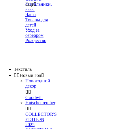
светильники,
Еще

вазы
Чаша
Товары для
детей
Уход за
серебром
Рождество
Текстиль


Новый год

Новогодний
декор


Goodwill
Hutschenreuther


COLLECTOR'S
EDITION
2025