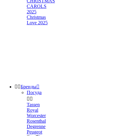
CHRISTMAS
CAROLS
2025
Christmas
Love 2025


Бренды

Посуда


Tassen
Royal
Worcester
Rosenthal
Degrenne
Peugeot