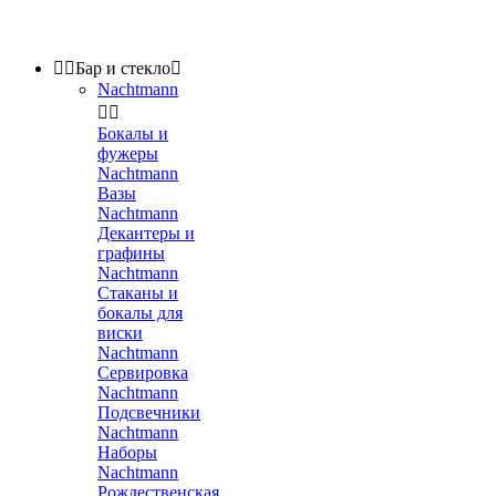


Бар и стекло

Nachtmann


Бокалы и
фужеры
Nachtmann
Вазы
Nachtmann
Декантеры и
графины
Nachtmann
Стаканы и
бокалы для
виски
Nachtmann
Сервировка
Nachtmann
Подсвечники
Nachtmann
Наборы
Nachtmann
Рождественская