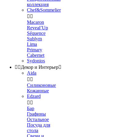
коллекция
Chef&Sommelier


Macaron
Reveal’Up
Séquence
Sublym
Lima
Primary
Cabernet
Sydonios


Декор и Интерьер

Aida


Силиконовые
Кожанные
Edzard


Бар
Графины
Остальное
Посуда для
стола
Свечи и