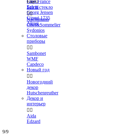
Gien France
Еще

Seletti
Бар и стекло
Georg Jensen


Ginori 1735
Nachtmann
Alessi
Chef&Sommelier
Sydonios
Столовые
приборы


Sambonet
WMF
Capdeco
Новый год


Новогодний
декор
Hutschenreuther
Декор и
интерьер


Aida
Edzard
9/9