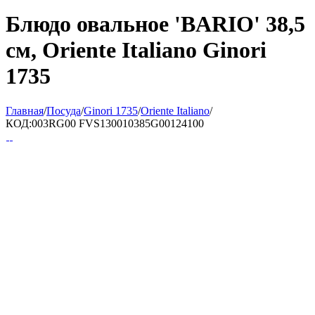
Блюдо овальное 'BARIO' 38,5
см, Oriente Italiano Ginori
1735
Главная
/
Посуда
/
Ginori 1735
/
Oriente Italiano
/
КОД:
003RG00 FVS130010385G00124100