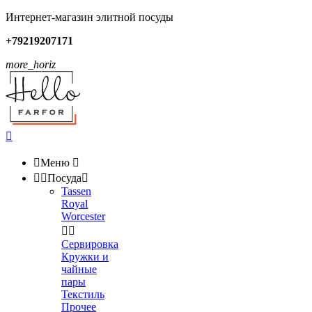
Интернет-магазин элитной посуды
+79219207171
more_horiz


Меню



Посуда

Tassen
Royal
Worcester


Сервировка
Кружки и
чайные
пары
Текстиль
Прочее