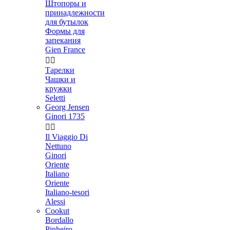
Штопоры и
принадлежности
для бутылок
Формы для
запекания
Gien France


Тарелки
Чашки и
кружки
Seletti
Georg Jensen
Ginori 1735


Il Viaggio Di
Nettuno
Ginori
Oriente
Italiano
Oriente
Italiano-tesori
Alessi
Cookut
Bordallo
Pinheiro