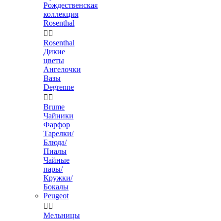
Рождественская
коллекция
Rosenthal


Rosenthal
Дикие
цветы
Ангелочки
Вазы
Degrenne


Brume
Чайники
Фарфор
Тарелки/
Блюда/
Пиалы
Чайные
пары/
Кружки/
Бокалы
Peugeot


Мельницы