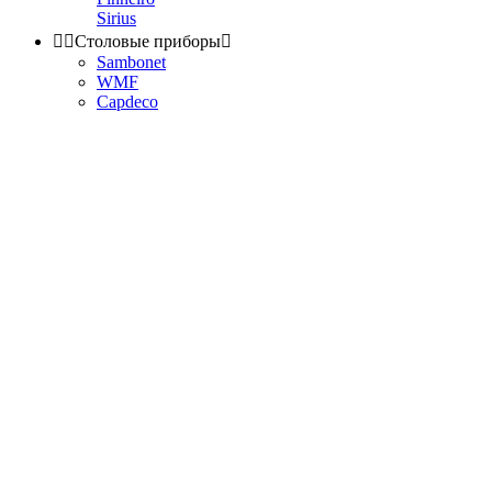
Sirius


Столовые приборы

Sambonet
WMF
Capdeco