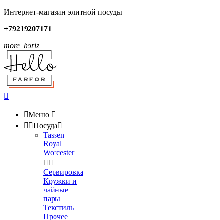
Интернет-магазин элитной посуды
+79219207171
more_horiz


Меню



Посуда

Tassen
Royal
Worcester


Сервировка
Кружки и
чайные
пары
Текстиль
Прочее