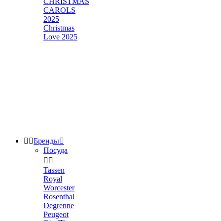
CHRISTMAS
CAROLS
2025
Christmas
Love 2025


Бренды

Посуда


Tassen
Royal
Worcester
Rosenthal
Degrenne
Peugeot