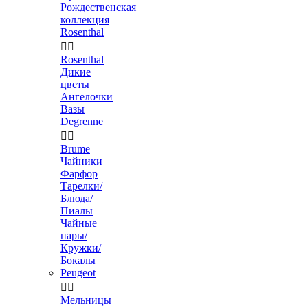
Рождественская
коллекция
Rosenthal


Rosenthal
Дикие
цветы
Ангелочки
Вазы
Degrenne


Brume
Чайники
Фарфор
Тарелки/
Блюда/
Пиалы
Чайные
пары/
Кружки/
Бокалы
Peugeot


Мельницы