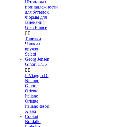
Штопоры и
принадлежности
для бутылок
Формы для
запекания
Gien France


Тарелки
Чашки и
кружки
Seletti
Georg Jensen
Ginori 1735


Il Viaggio Di
Nettuno
Ginori
Oriente
Italiano
Oriente
Italiano-tesori
Alessi
Cookut
Bordallo
Pinheiro