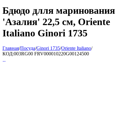
Бдюдо длля маринования
'Азалия' 22,5 см, Oriente
Italiano Ginori 1735
Главная
/
Посуда
/
Ginori 1735
/
Oriente Italiano
/
КОД:
003RG00 FRV000010220G00124500