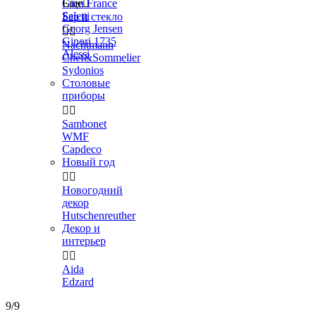
Gien France
Еще

Seletti
Бар и стекло
Georg Jensen


Ginori 1735
Nachtmann
Alessi
Chef&Sommelier
Sydonios
Столовые
приборы


Sambonet
WMF
Capdeco
Новый год


Новогодний
декор
Hutschenreuther
Декор и
интерьер


Aida
Edzard
9/9