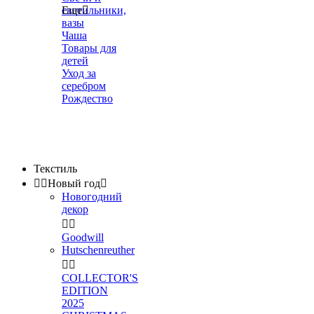
светильники,
Еще

вазы
Чаша
Товары для
детей
Уход за
серебром
Рождество
Текстиль


Новый год

Новогодний
декор


Goodwill
Hutschenreuther


COLLECTOR'S
EDITION
2025