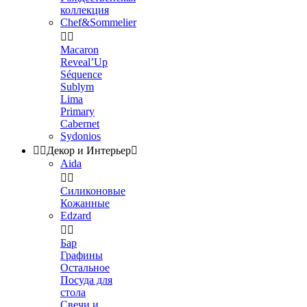
коллекция
Chef&Sommelier


Macaron
Reveal’Up
Séquence
Sublym
Lima
Primary
Cabernet
Sydonios


Декор и Интерьер

Aida


Силиконовые
Кожанные
Edzard


Бар
Графины
Остальное
Посуда для
стола
Свечи и