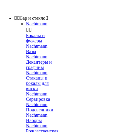


Бар и стекло

Nachtmann


Бокалы и
фужеры
Nachtmann
Вазы
Nachtmann
Декантеры и
графины
Nachtmann
Стаканы и
бокалы для
виски
Nachtmann
Сервировка
Nachtmann
Подсвечники
Nachtmann
Наборы
Nachtmann
Рождественская