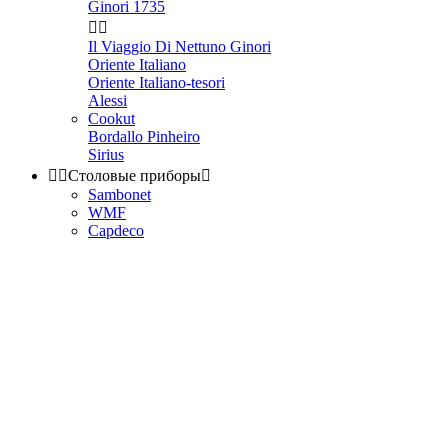
Ginori 1735


Il Viaggio Di Nettuno Ginori
Oriente Italiano
Oriente Italiano-tesori
Alessi
Cookut
Bordallo Pinheiro
Sirius


Столовые приборы

Sambonet
WMF
Capdeco