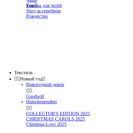
Чаша
Товары для детей
Еще

Уход за серебром
Рождество
Текстиль


Новый год

Новогодний декор


Goodwill
Hutschenreuther


COLLECTOR'S EDITION 2025
CHRISTMAS CAROLS 2025
Christmas Love 2025