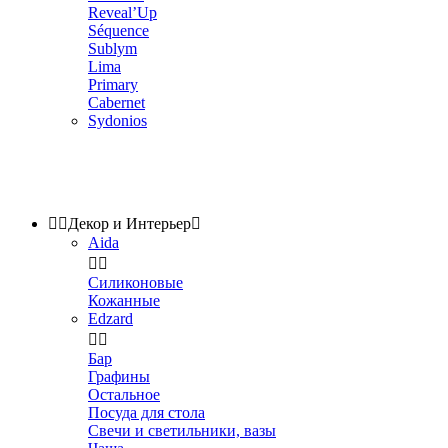
Reveal’Up
Séquence
Sublym
Lima
Primary
Cabernet
Sydonios


Декор и Интерьер

Aida


Силиконовые
Кожанные
Edzard


Бар
Графины
Остальное
Посуда для стола
Свечи и светильники, вазы