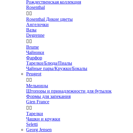
Рождественская коллекция
Rosenthal


Rosenthal Дикие цветы
Ангелочки
Вазы
Degrenne


Brume
Чайники
Фарфор
Тарелки/Блюда/Пиалы
Чайные пары/Кружки/Бокалы
Peugeot


Мельницы
Штопоры и принадлежности для бутылок
Формы для запекания
Gien France


Тарелки
Чашки и кружки
Seletti
Georg Jensen