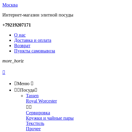
Москва
Интернет-магазин элитной посуды
+79219207171
О нас
Доставка и оплата
Возврат
Пункты самовывоза
more_horiz


Меню



Посуда

Tassen
Royal Worcester


Сервировка
Кружки и чайные пары
Текстиль
Прочее