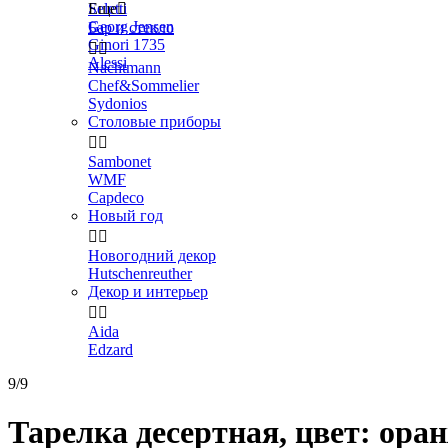
Seletti
Еще

Georg Jensen
Бар и стекло
Ginori 1735


Alessi
Nachtmann
Chef&Sommelier
Sydonios
Столовые приборы


Sambonet
WMF
Capdeco
Новый год


Новогодний декор
Hutschenreuther
Декор и интерьер


Aida
Edzard
9/9
Тарелка десертная, цвет: оранж