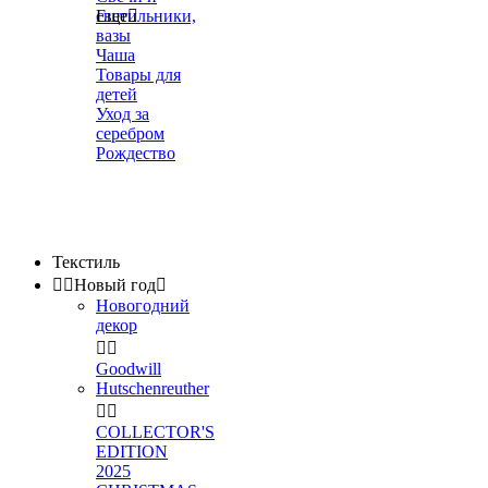
светильники,
Еще

вазы
Чаша
Товары для
детей
Уход за
серебром
Рождество
Текстиль


Новый год

Новогодний
декор


Goodwill
Hutschenreuther


COLLECTOR'S
EDITION
2025