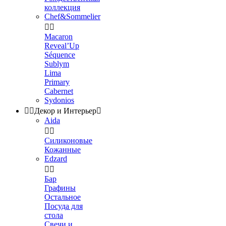
коллекция
Chef&Sommelier


Macaron
Reveal’Up
Séquence
Sublym
Lima
Primary
Cabernet
Sydonios


Декор и Интерьер

Aida


Силиконовые
Кожанные
Edzard


Бар
Графины
Остальное
Посуда для
стола
Свечи и