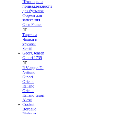
Штопоры и
принадлежности
для бутылок
Формы для
запекания
Gien France


Тарелки
Чашки и
кружки
Seletti
Georg Jensen
Ginori 1735


Il Viaggio Di
Nettuno
Ginori
Oriente
Italiano
Oriente
Italiano-tesori
Alessi
Cookut
Bordallo
Pinheiro