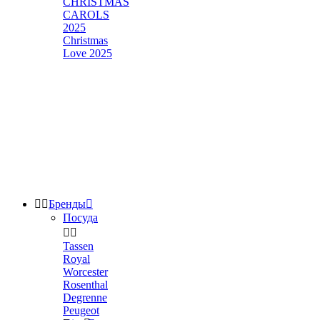
CHRISTMAS
CAROLS
2025
Christmas
Love 2025


Бренды

Посуда


Tassen
Royal
Worcester
Rosenthal
Degrenne
Peugeot