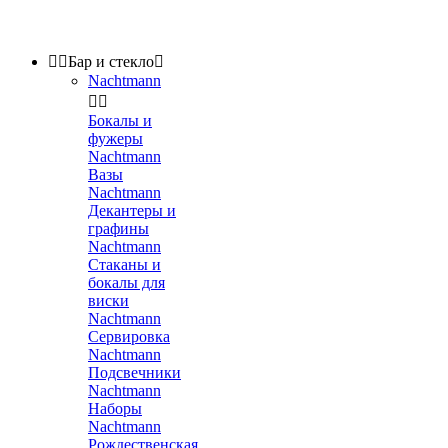


Бар и стекло

Nachtmann


Бокалы и
фужеры
Nachtmann
Вазы
Nachtmann
Декантеры и
графины
Nachtmann
Стаканы и
бокалы для
виски
Nachtmann
Сервировка
Nachtmann
Подсвечники
Nachtmann
Наборы
Nachtmann
Рождественская