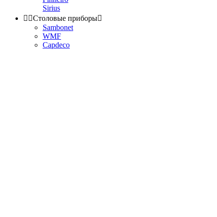
Sirius


Столовые приборы

Sambonet
WMF
Capdeco