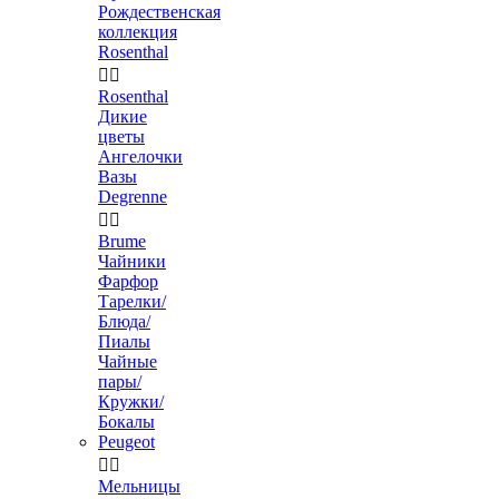
Рождественская
коллекция
Rosenthal


Rosenthal
Дикие
цветы
Ангелочки
Вазы
Degrenne


Brume
Чайники
Фарфор
Тарелки/
Блюда/
Пиалы
Чайные
пары/
Кружки/
Бокалы
Peugeot


Мельницы