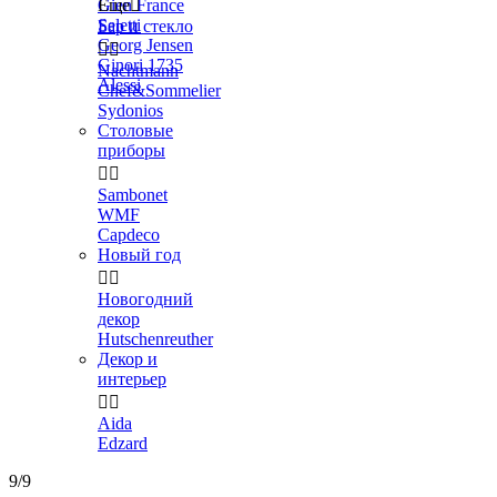
Gien France
Еще

Seletti
Бар и стекло
Georg Jensen


Ginori 1735
Nachtmann
Alessi
Chef&Sommelier
Sydonios
Столовые
приборы


Sambonet
WMF
Capdeco
Новый год


Новогодний
декор
Hutschenreuther
Декор и
интерьер


Aida
Edzard
9/9