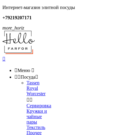
Интернет-магазин элитной посуды
+79219207171
more_horiz


Меню



Посуда

Tassen
Royal
Worcester


Сервировка
Кружки и
чайные
пары
Текстиль
Прочее