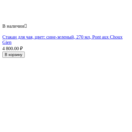
В наличии

Стакан для чая, цвет: сине-зеленый, 270 мл, Pont aux Choux
Gien
4 800.00
₽
В корзину