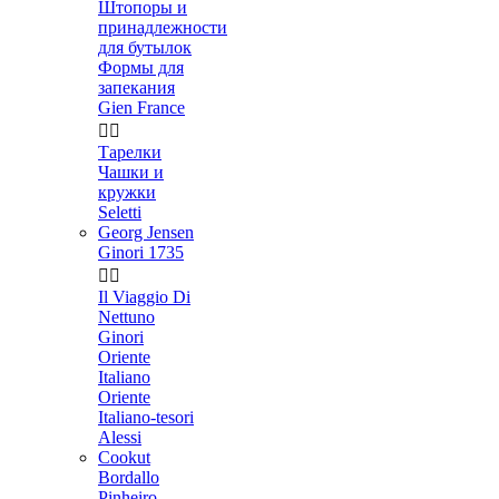
Штопоры и
принадлежности
для бутылок
Формы для
запекания
Gien France


Тарелки
Чашки и
кружки
Seletti
Georg Jensen
Ginori 1735


Il Viaggio Di
Nettuno
Ginori
Oriente
Italiano
Oriente
Italiano-tesori
Alessi
Cookut
Bordallo
Pinheiro