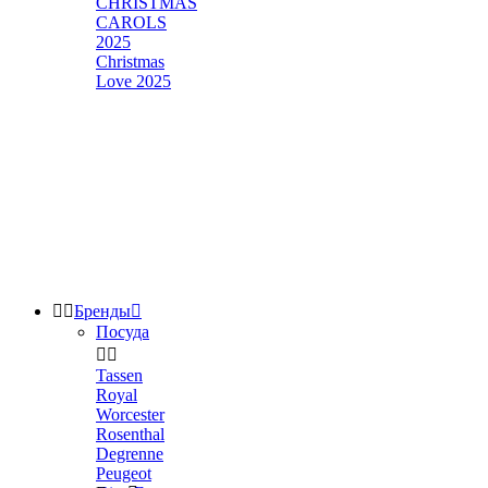
CHRISTMAS
CAROLS
2025
Christmas
Love 2025


Бренды

Посуда


Tassen
Royal
Worcester
Rosenthal
Degrenne
Peugeot