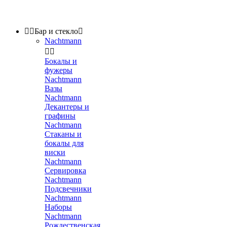


Бар и стекло

Nachtmann


Бокалы и
фужеры
Nachtmann
Вазы
Nachtmann
Декантеры и
графины
Nachtmann
Стаканы и
бокалы для
виски
Nachtmann
Сервировка
Nachtmann
Подсвечники
Nachtmann
Наборы
Nachtmann
Рождественская