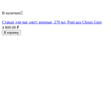
В наличии

Стакан для чая, цвет: винные, 270 мл, Pont aux Choux Gien
4 800.00
₽
В корзину