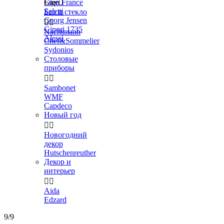
Gien France
Еще

Seletti
Бар и стекло
Georg Jensen


Ginori 1735
Nachtmann
Alessi
Chef&Sommelier
Sydonios
Столовые
приборы


Sambonet
WMF
Capdeco
Новый год


Новогодний
декор
Hutschenreuther
Декор и
интерьер


Aida
Edzard
9/9