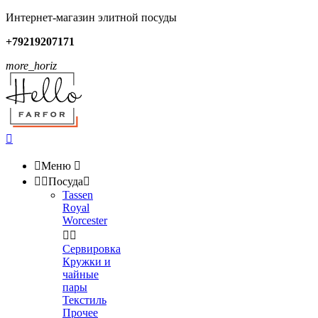
Интернет-магазин элитной посуды
+79219207171
more_horiz


Меню



Посуда

Tassen
Royal
Worcester


Сервировка
Кружки и
чайные
пары
Текстиль
Прочее