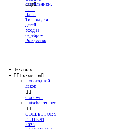
светильники,
Еще

вазы
Чаша
Товары для
детей
Уход за
серебром
Рождество
Текстиль


Новый год

Новогодний
декор


Goodwill
Hutschenreuther


COLLECTOR'S
EDITION
2025