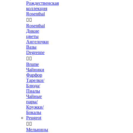
Рождественская
коллекция
Rosenthal


Rosenthal
Дикие
цветы
Ангелочки
Вазы
Degrenne


Brume
Чайники
Фарфор
Тарелки/
Блюда/
Пиалы
Чайные
пары/
Кружки/
Бокалы
Peugeot


Мельницы