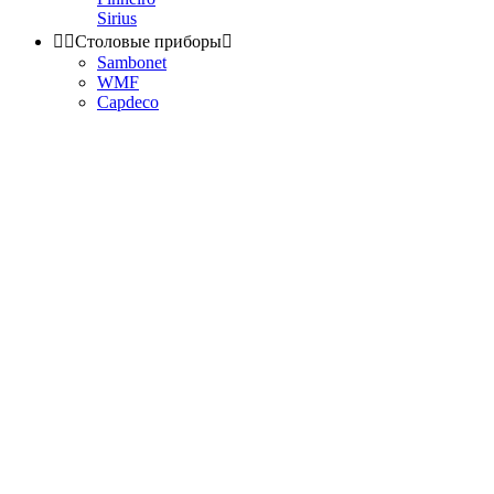
Sirius


Столовые приборы

Sambonet
WMF
Capdeco