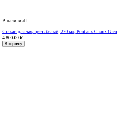
В наличии

Стакан для чая, цвет: белый, 270 мл, Pont aux Choux Gien
4 800.00
₽
В корзину