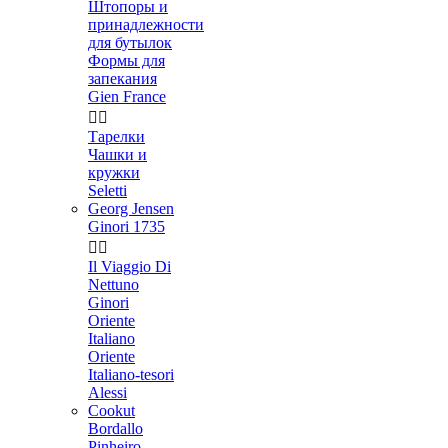
Штопоры и
принадлежности
для бутылок
Формы для
запекания
Gien France


Тарелки
Чашки и
кружки
Seletti
Georg Jensen
Ginori 1735


Il Viaggio Di
Nettuno
Ginori
Oriente
Italiano
Oriente
Italiano-tesori
Alessi
Cookut
Bordallo
Pinheiro