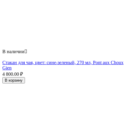
В наличии

Стакан для чая, цвет: сине-зеленый, 270 мл, Pont aux Choux
Gien
4 800.00
₽
В корзину