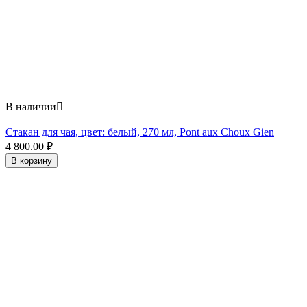
В наличии

Стакан для чая, цвет: белый, 270 мл, Pont aux Choux Gien
4 800.00
₽
В корзину