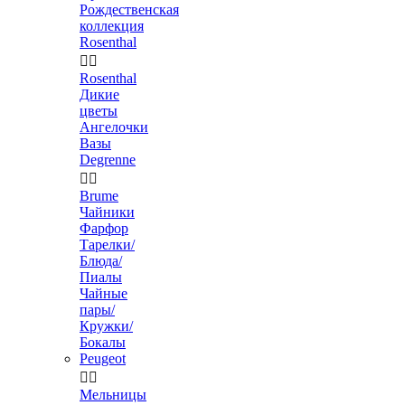
Рождественская
коллекция
Rosenthal


Rosenthal
Дикие
цветы
Ангелочки
Вазы
Degrenne


Brume
Чайники
Фарфор
Тарелки/
Блюда/
Пиалы
Чайные
пары/
Кружки/
Бокалы
Peugeot


Мельницы