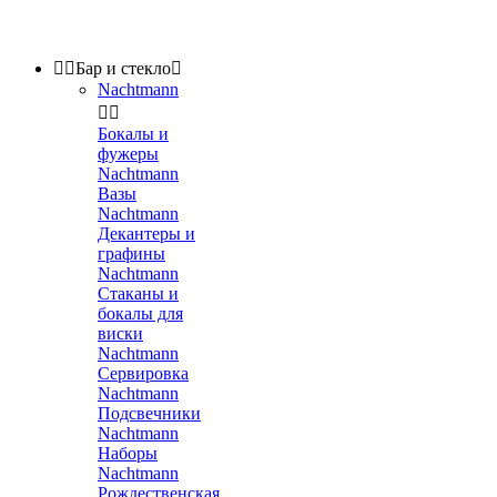


Бар и стекло

Nachtmann


Бокалы и
фужеры
Nachtmann
Вазы
Nachtmann
Декантеры и
графины
Nachtmann
Стаканы и
бокалы для
виски
Nachtmann
Сервировка
Nachtmann
Подсвечники
Nachtmann
Наборы
Nachtmann
Рождественская