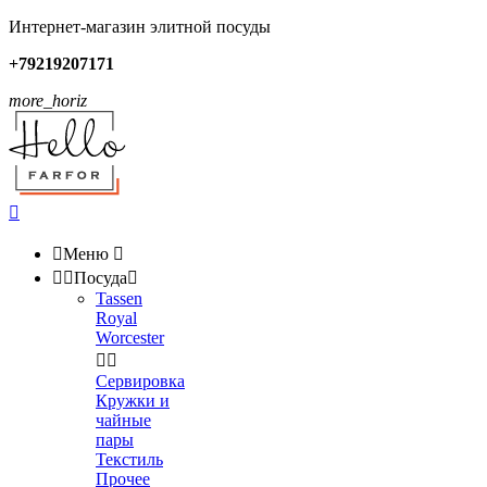
Интернет-магазин элитной посуды
+79219207171
more_horiz


Меню



Посуда

Tassen
Royal
Worcester


Сервировка
Кружки и
чайные
пары
Текстиль
Прочее