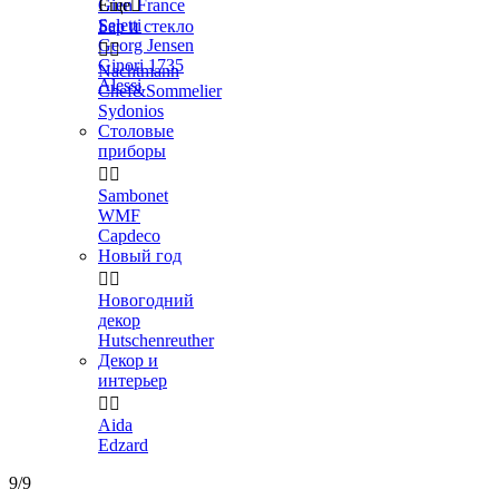
Gien France
Еще

Seletti
Бар и стекло
Georg Jensen


Ginori 1735
Nachtmann
Alessi
Chef&Sommelier
Sydonios
Столовые
приборы


Sambonet
WMF
Capdeco
Новый год


Новогодний
декор
Hutschenreuther
Декор и
интерьер


Aida
Edzard
9/9