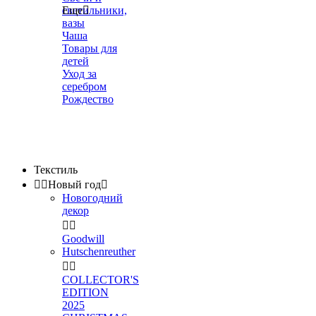
светильники,
Еще

вазы
Чаша
Товары для
детей
Уход за
серебром
Рождество
Текстиль


Новый год

Новогодний
декор


Goodwill
Hutschenreuther


COLLECTOR'S
EDITION
2025