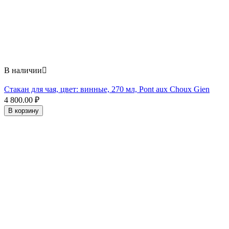
В наличии

Стакан для чая, цвет: винные, 270 мл, Pont aux Choux Gien
4 800.00
₽
В корзину