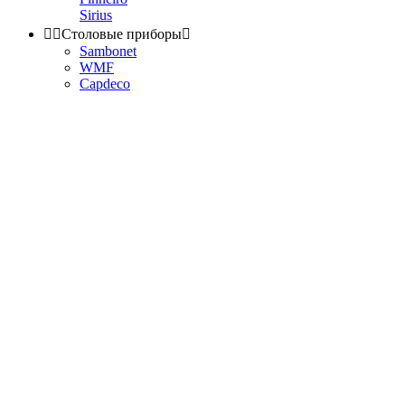
Sirius


Столовые приборы

Sambonet
WMF
Capdeco