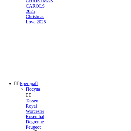
CHRISTMAS
CAROLS
2025
Christmas
Love 2025


Бренды

Посуда


Tassen
Royal
Worcester
Rosenthal
Degrenne
Peugeot