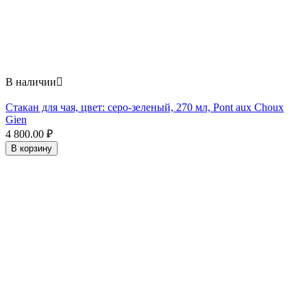
В наличии

Стакан для чая, цвет: серо-зеленый, 270 мл, Pont aux Choux
Gien
4 800.00
₽
В корзину