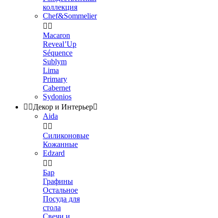
коллекция
Chef&Sommelier


Macaron
Reveal’Up
Séquence
Sublym
Lima
Primary
Cabernet
Sydonios


Декор и Интерьер

Aida


Силиконовые
Кожанные
Edzard


Бар
Графины
Остальное
Посуда для
стола
Свечи и