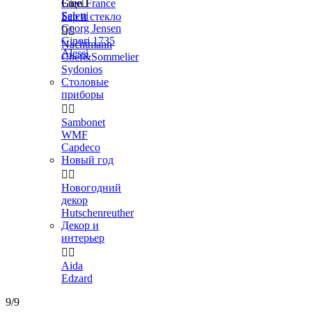
Gien France
Еще

Seletti
Бар и стекло
Georg Jensen


Ginori 1735
Nachtmann
Alessi
Chef&Sommelier
Sydonios
Столовые
приборы


Sambonet
WMF
Capdeco
Новый год


Новогодний
декор
Hutschenreuther
Декор и
интерьер


Aida
Edzard
9/9