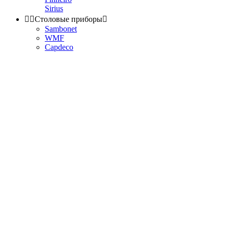
Sirius


Столовые приборы

Sambonet
WMF
Capdeco