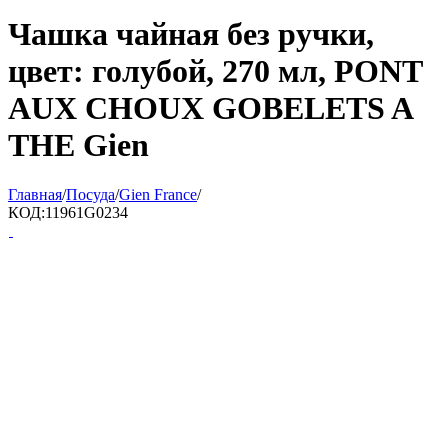
Чашка чайная без ручки,
цвет: голубой, 270 мл, PONT
AUX CHOUX GOBELETS A
THE Gien
Главная
/
Посуда
/
Gien France
/
КОД:
11961G0234