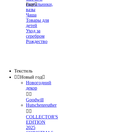
светильники,
Еще

вазы
Чаша
Товары для
детей
Уход за
серебром
Рождество
Текстиль


Новый год

Новогодний
декор


Goodwill
Hutschenreuther


COLLECTOR'S
EDITION
2025