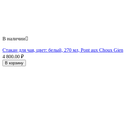
В наличии

Стакан для чая, цвет: белый, 270 мл, Pont aux Choux Gien
4 800.00
₽
В корзину