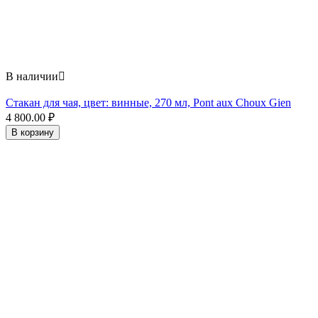
В наличии

Стакан для чая, цвет: винные, 270 мл, Pont aux Choux Gien
4 800.00
₽
В корзину