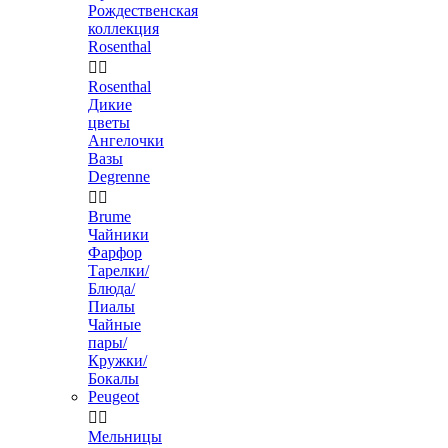
Рождественская
коллекция
Rosenthal


Rosenthal
Дикие
цветы
Ангелочки
Вазы
Degrenne


Brume
Чайники
Фарфор
Тарелки/
Блюда/
Пиалы
Чайные
пары/
Кружки/
Бокалы
Peugeot


Мельницы