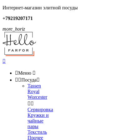
Интернет-магазин элитной посуды
+79219207171
more_horiz


Меню



Посуда

Tassen
Royal
Worcester


Сервировка
Кружки и
чайные
пары
Текстиль
Прочее