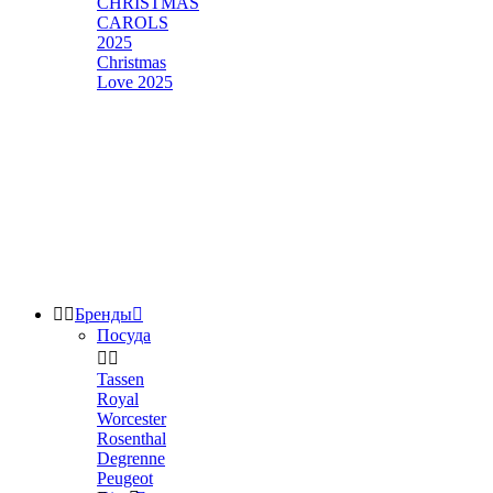
CHRISTMAS
CAROLS
2025
Christmas
Love 2025


Бренды

Посуда


Tassen
Royal
Worcester
Rosenthal
Degrenne
Peugeot