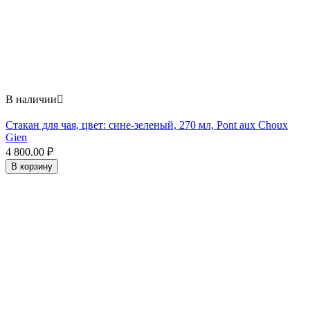
В наличии

Стакан для чая, цвет: сине-зеленый, 270 мл, Pont aux Choux
Gien
4 800.00
₽
В корзину