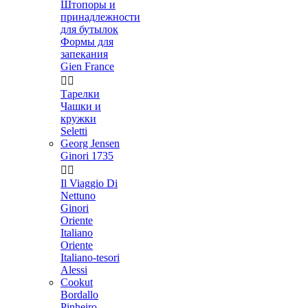
Штопоры и
принадлежности
для бутылок
Формы для
запекания
Gien France


Тарелки
Чашки и
кружки
Seletti
Georg Jensen
Ginori 1735


Il Viaggio Di
Nettuno
Ginori
Oriente
Italiano
Oriente
Italiano-tesori
Alessi
Cookut
Bordallo
Pinheiro