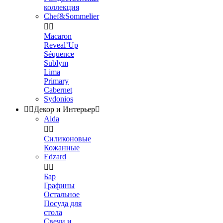
коллекция
Chef&Sommelier


Macaron
Reveal’Up
Séquence
Sublym
Lima
Primary
Cabernet
Sydonios


Декор и Интерьер

Aida


Силиконовые
Кожанные
Edzard


Бар
Графины
Остальное
Посуда для
стола
Свечи и