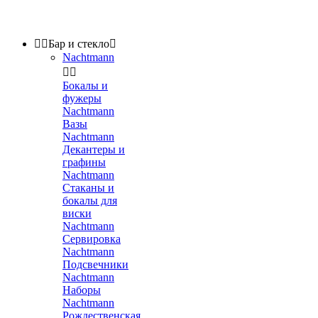


Бар и стекло

Nachtmann


Бокалы и
фужеры
Nachtmann
Вазы
Nachtmann
Декантеры и
графины
Nachtmann
Стаканы и
бокалы для
виски
Nachtmann
Сервировка
Nachtmann
Подсвечники
Nachtmann
Наборы
Nachtmann
Рождественская