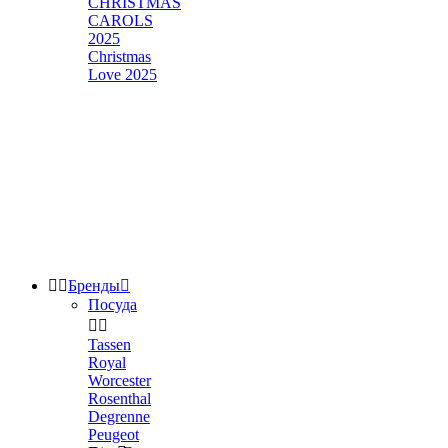
CHRISTMAS
CAROLS
2025
Christmas
Love 2025


Бренды

Посуда


Tassen
Royal
Worcester
Rosenthal
Degrenne
Peugeot