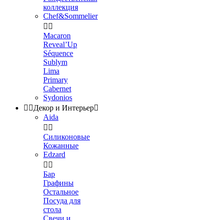
коллекция
Chef&Sommelier


Macaron
Reveal’Up
Séquence
Sublym
Lima
Primary
Cabernet
Sydonios


Декор и Интерьер

Aida


Силиконовые
Кожанные
Edzard


Бар
Графины
Остальное
Посуда для
стола
Свечи и