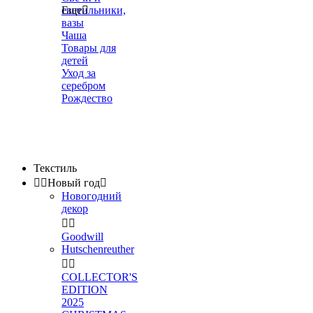
светильники,
Еще

вазы
Чаша
Товары для
детей
Уход за
серебром
Рождество
Текстиль


Новый год

Новогодний
декор


Goodwill
Hutschenreuther


COLLECTOR'S
EDITION
2025