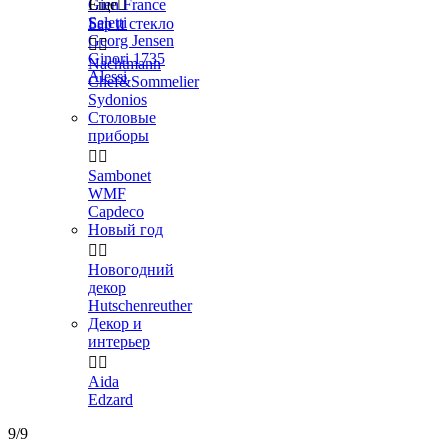
Gien France
Еще

Seletti
Бар и стекло
Georg Jensen


Ginori 1735
Nachtmann
Alessi
Chef&Sommelier
Sydonios
Столовые
приборы


Sambonet
WMF
Capdeco
Новый год


Новогодний
декор
Hutschenreuther
Декор и
интерьер


Aida
Edzard
9/9