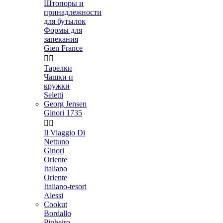
Штопоры и
принадлежности
для бутылок
Формы для
запекания
Gien France


Тарелки
Чашки и
кружки
Seletti
Georg Jensen
Ginori 1735


Il Viaggio Di
Nettuno
Ginori
Oriente
Italiano
Oriente
Italiano-tesori
Alessi
Cookut
Bordallo
Pinheiro