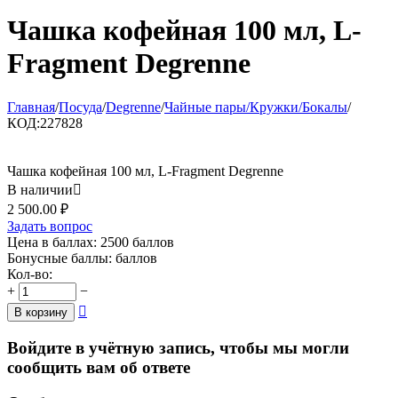
Чашка кофейная 100 мл, L-
Fragment Degrenne
Главная
/
Посуда
/
Degrenne
/
Чайные пары/Кружки/Бокалы
/
КОД:
227828
Чашка кофейная 100 мл, L-Fragment Degrenne
В наличии

2 500.00
₽
Задать вопрос
Цена в баллах:
2500 баллов
Бонусные баллы:
баллов
Кол-во:
+
−

В корзину
Войдите в учётную запись, чтобы мы могли
сообщить вам об ответе