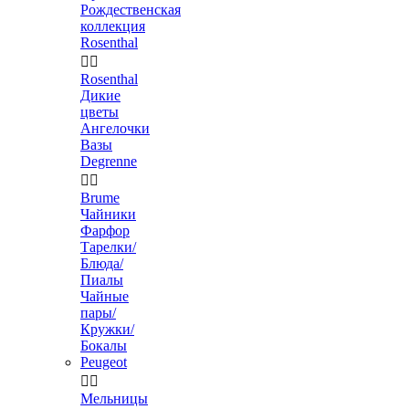
Рождественская
коллекция
Rosenthal


Rosenthal
Дикие
цветы
Ангелочки
Вазы
Degrenne


Brume
Чайники
Фарфор
Тарелки/
Блюда/
Пиалы
Чайные
пары/
Кружки/
Бокалы
Peugeot


Мельницы