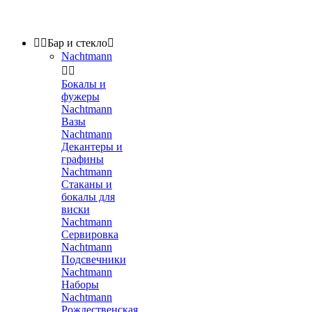


Бар и стекло

Nachtmann


Бокалы и
фужеры
Nachtmann
Вазы
Nachtmann
Декантеры и
графины
Nachtmann
Стаканы и
бокалы для
виски
Nachtmann
Сервировка
Nachtmann
Подсвечники
Nachtmann
Наборы
Nachtmann
Рождественская