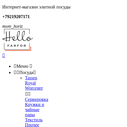
Интернет-магазин элитной посуды
+79219207171
more_horiz


Меню



Посуда

Tassen
Royal
Worcester


Сервировка
Кружки и
чайные
пары
Текстиль
Прочее