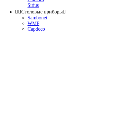
Sirius


Столовые приборы

Sambonet
WMF
Capdeco