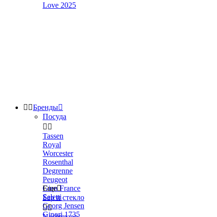
Love 2025


Бренды

Посуда


Tassen
Royal
Worcester
Rosenthal
Degrenne
Peugeot
Gien France
Еще

Seletti
Бар и стекло
Georg Jensen


Ginori 1735
Nachtmann