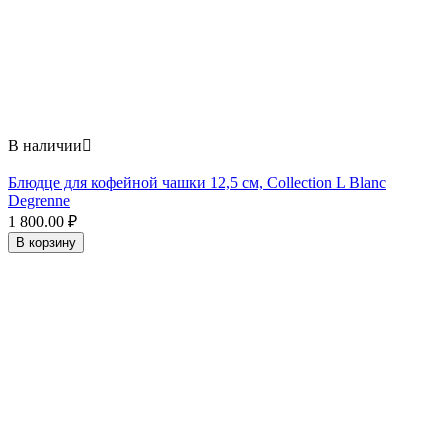
В наличии

Блюдце для кофейной чашки 12,5 см, Collection L Blanc
Degrenne
1 800.00
₽
В корзину