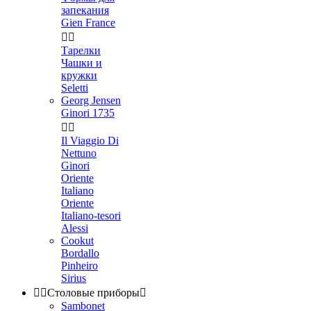
запекания
Gien France


Тарелки
Чашки и
кружки
Seletti
Georg Jensen
Ginori 1735


Il Viaggio Di
Nettuno
Ginori
Oriente
Italiano
Oriente
Italiano-tesori
Alessi
Cookut
Bordallo
Pinheiro
Sirius


Столовые приборы

Sambonet