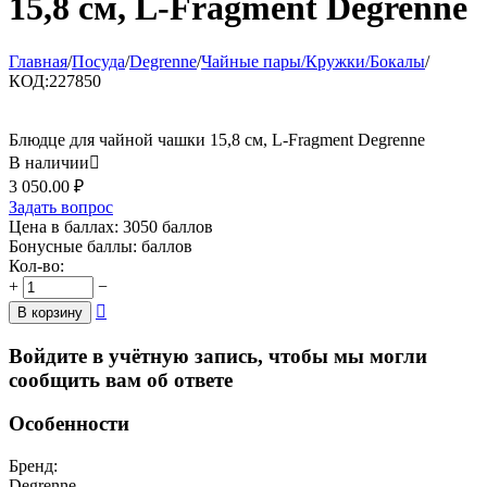
15,8 см, L-Fragment Degrenne
Главная
/
Посуда
/
Degrenne
/
Чайные пары/Кружки/Бокалы
/
КОД:
227850
Блюдце для чайной чашки 15,8 см, L-Fragment Degrenne
В наличии

3 050.00
₽
Задать вопрос
Цена в баллах:
3050 баллов
Бонусные баллы:
баллов
Кол-во:
+
−

В корзину
Войдите в учётную запись, чтобы мы могли
сообщить вам об ответе
Особенности
Бренд:
Degrenne