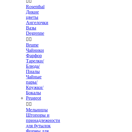


Rosenthal
Дикие
цветы
Ангелочки
Вазы
Degrenne


Brume
Чайники
Фарфор
Тарелки/
Блюда/
Пиалы
Чайные
пары/
Кружки/
Бокалы
Peugeot


Мельницы
Штопоры и
принадлежности
для бутылок
Формы для