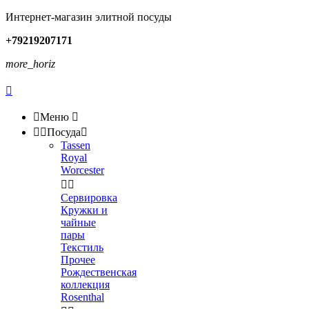
Интернет-магазин элитной посуды
+79219207171
more_horiz


Меню



Посуда

Tassen
Royal
Worcester


Сервировка
Кружки и
чайные
пары
Текстиль
Прочее
Рождественская
коллекция
Rosenthal