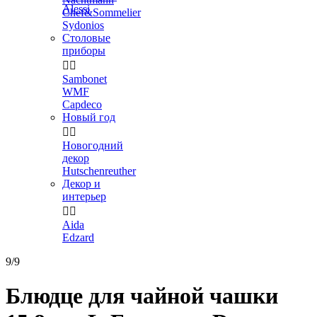
Alessi
Chef&Sommelier
Sydonios
Столовые
приборы


Sambonet
WMF
Capdeco
Новый год


Новогодний
декор
Hutschenreuther
Декор и
интерьер


Aida
Edzard
9/9
Блюдце для чайной чашки