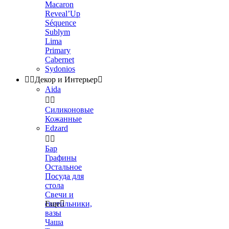
Macaron
Reveal’Up
Séquence
Sublym
Lima
Primary
Cabernet
Sydonios


Декор и Интерьер

Aida


Силиконовые
Кожанные
Edzard


Бар
Графины
Остальное
Посуда для
стола
Свечи и
светильники,
Еще

вазы
Чаша