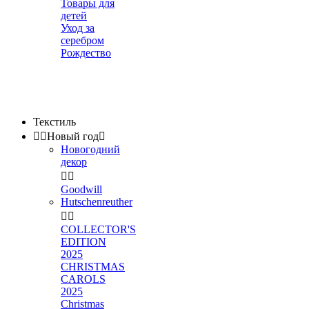
Товары для
детей
Уход за
серебром
Рождество
Текстиль


Новый год

Новогодний
декор


Goodwill
Hutschenreuther


COLLECTOR'S
EDITION
2025
CHRISTMAS
CAROLS
2025
Christmas