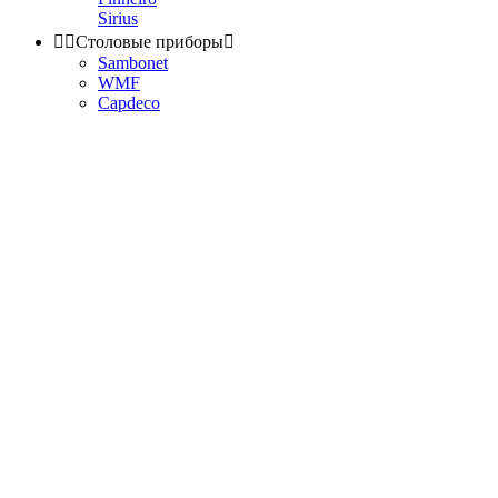
Sirius


Столовые приборы

Sambonet
WMF
Capdeco