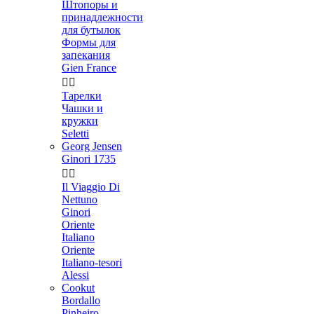
Штопоры и
принадлежности
для бутылок
Формы для
запекания
Gien France


Тарелки
Чашки и
кружки
Seletti
Georg Jensen
Ginori 1735


Il Viaggio Di
Nettuno
Ginori
Oriente
Italiano
Oriente
Italiano-tesori
Alessi
Cookut
Bordallo
Pinheiro