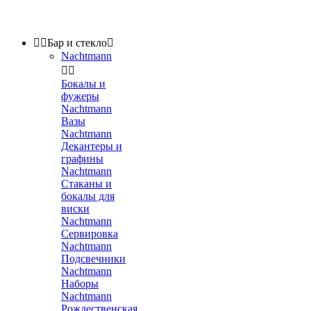


Бар и стекло

Nachtmann


Бокалы и
фужеры
Nachtmann
Вазы
Nachtmann
Декантеры и
графины
Nachtmann
Стаканы и
бокалы для
виски
Nachtmann
Сервировка
Nachtmann
Подсвечники
Nachtmann
Наборы
Nachtmann
Рождественская