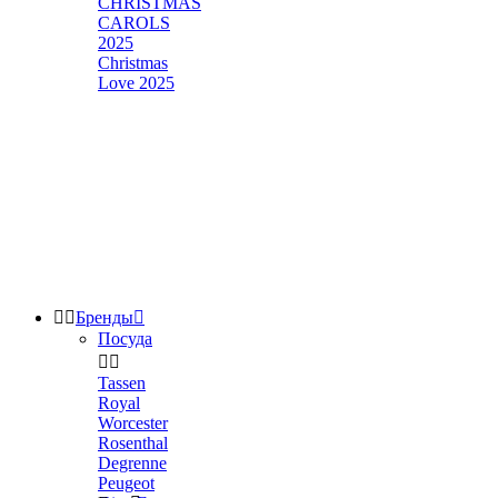
CHRISTMAS
CAROLS
2025
Christmas
Love 2025


Бренды

Посуда


Tassen
Royal
Worcester
Rosenthal
Degrenne
Peugeot