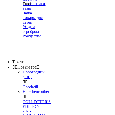
светильники,
Еще

вазы
Чаша
Товары для
детей
Уход за
серебром
Рождество
Текстиль


Новый год

Новогодний
декор


Goodwill
Hutschenreuther


COLLECTOR'S
EDITION
2025