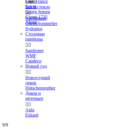
Gien France
Еще

Seletti
Бар и стекло
Georg Jensen


Ginori 1735
Nachtmann
Alessi
Chef&Sommelier
Sydonios
Столовые
приборы


Sambonet
WMF
Capdeco
Новый год


Новогодний
декор
Hutschenreuther
Декор и
интерьер


Aida
Edzard
9/9