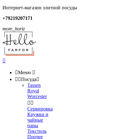
Интернет-магазин элитной посуды
+79219207171
more_horiz


Меню



Посуда

Tassen
Royal
Worcester


Сервировка
Кружки и
чайные
пары
Текстиль
Прочее