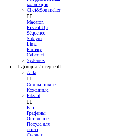
коллекция
Chef&Sommelier


Macaron
Reveal’Up
Séquence
Sublym
Lima
Primary
Cabernet
Sydonios


Декор и Интерьер

Aida


Силиконовые
Кожанные
Edzard


Бар
Графины
Остальное
Посуда для
стола
Свечи и