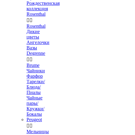
Рождественская
коллекция
Rosenthal


Rosenthal
Дикие
цветы
Ангелочки
Вазы
Degrenne


Brume
Чайники
Фарфор
Тарелки/
Блюда/
Пиалы
Чайные
пары/
Кружки/
Бокалы
Peugeot


Мельницы