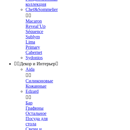
коллекция
Chef&Sommelier


Macaron
Reveal’Up
Séquence
Sublym
Lima
Primary
Cabernet
Sydonios


Декор и Интерьер

Aida


Силиконовые
Кожанные
Edzard


Бар
Графины
Остальное
Посуда для
стола
Свечи и