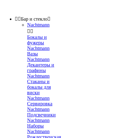


Бар и стекло

Nachtmann


Бокалы и
фужеры
Nachtmann
Вазы
Nachtmann
Декантеры и
графины
Nachtmann
Стаканы и
бокалы для
виски
Nachtmann
Сервировка
Nachtmann
Подсвечники
Nachtmann
Наборы
Nachtmann
Рождественская