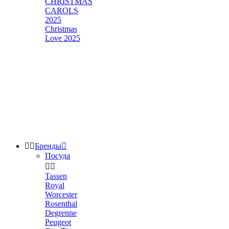
CHRISTMAS
CAROLS
2025
Christmas
Love 2025


Бренды

Посуда


Tassen
Royal
Worcester
Rosenthal
Degrenne
Peugeot