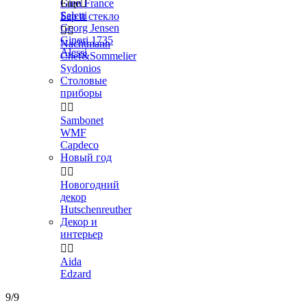
Gien France
Еще

Seletti
Бар и стекло
Georg Jensen


Ginori 1735
Nachtmann
Alessi
Chef&Sommelier
Sydonios
Столовые
приборы


Sambonet
WMF
Capdeco
Новый год


Новогодний
декор
Hutschenreuther
Декор и
интерьер


Aida
Edzard
9/9