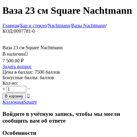
Ваза 23 см Square Nachtmann
Главная
/
Бар и стекло
/
Nachtmann
/
Вазы Nachtmann
/
КОД:
0097781-0
Ваза 23 см Square Nachtmann
В наличии

7 500.00
₽
Задать вопрос
Цена в баллах:
7500 баллов
Бонусные баллы:
баллов
Кол-во:
+
−

В корзину
Коллекция
Square
Войдите в учётную запись, чтобы мы могли
сообщить вам об ответе
Особенности