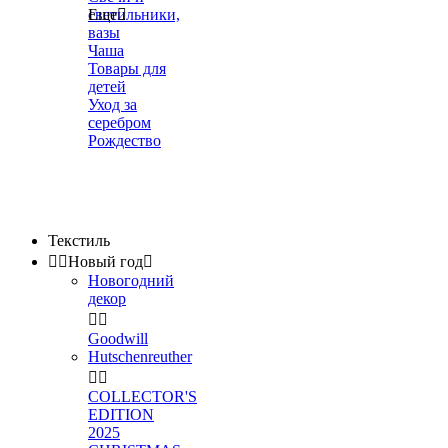
светильники,
Еще

вазы
Чаша
Товары для
детей
Уход за
серебром
Рождество
Текстиль


Новый год

Новогодний
декор


Goodwill
Hutschenreuther


COLLECTOR'S
EDITION
2025