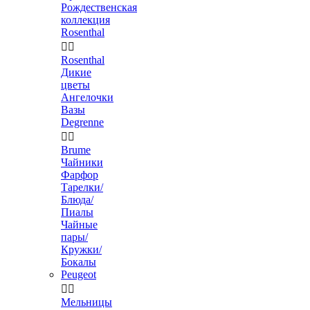
Рождественская
коллекция
Rosenthal


Rosenthal
Дикие
цветы
Ангелочки
Вазы
Degrenne


Brume
Чайники
Фарфор
Тарелки/
Блюда/
Пиалы
Чайные
пары/
Кружки/
Бокалы
Peugeot


Мельницы