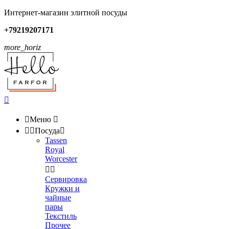
Интернет-магазин элитной посуды
+79219207171
more_horiz


Меню



Посуда

Tassen
Royal
Worcester


Сервировка
Кружки и
чайные
пары
Текстиль
Прочее