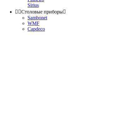
Sirius


Столовые приборы

Sambonet
WMF
Capdeco