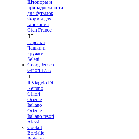
Штопоры и
принадлежности
для бутылок
Формы для
запекания
Gien France


Тарелки
Чашки и
кружки
Seletti
Georg Jensen
Ginori 1735


Il Viaggio Di
Nettuno
Ginori
Oriente
Italiano
Oriente
Italiano-tesori
Alessi
Cookut
Bordallo
Pinheiro