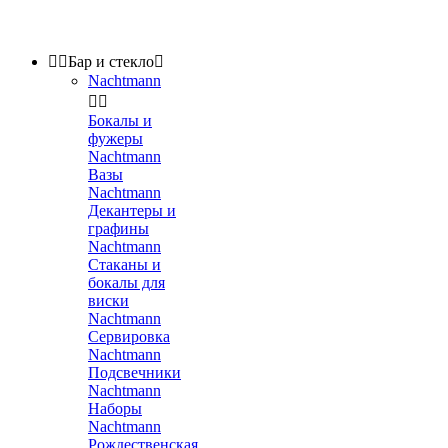


Бар и стекло

Nachtmann


Бокалы и
фужеры
Nachtmann
Вазы
Nachtmann
Декантеры и
графины
Nachtmann
Стаканы и
бокалы для
виски
Nachtmann
Сервировка
Nachtmann
Подсвечники
Nachtmann
Наборы
Nachtmann
Рождественская