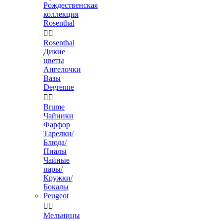
Рождественская
коллекция
Rosenthal


Rosenthal
Дикие
цветы
Ангелочки
Вазы
Degrenne


Brume
Чайники
Фарфор
Тарелки/
Блюда/
Пиалы
Чайные
пары/
Кружки/
Бокалы
Peugeot


Мельницы