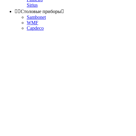
Sirius


Столовые приборы

Sambonet
WMF
Capdeco