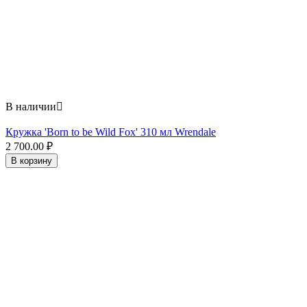
В наличии

Кружка 'Born to be Wild Fox' 310 мл Wrendale
2 700.00
₽
В корзину