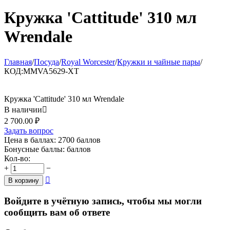
Кружка 'Cattitude' 310 мл
Wrendale
Главная
/
Посуда
/
Royal Worcester
/
Кружки и чайные пары
/
КОД:
MMVA5629-XT
Кружка 'Cattitude' 310 мл Wrendale
В наличии

2 700.00
₽
Задать вопрос
Цена в баллах:
2700 баллов
Бонусные баллы:
баллов
Кол-во:
+
−

В корзину
Войдите в учётную запись, чтобы мы могли
сообщить вам об ответе