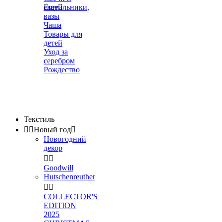
светильники,
Еще

вазы
Чаша
Товары для
детей
Уход за
серебром
Рождество
Текстиль


Новый год

Новогодний
декор


Goodwill
Hutschenreuther


COLLECTOR'S
EDITION
2025