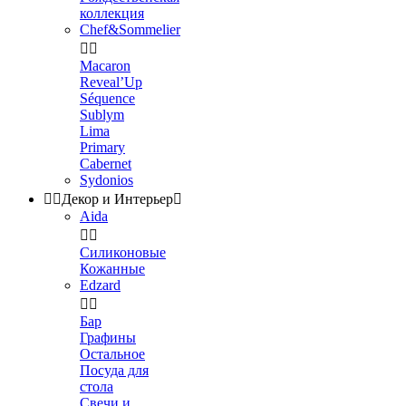
коллекция
Chef&Sommelier


Macaron
Reveal’Up
Séquence
Sublym
Lima
Primary
Cabernet
Sydonios


Декор и Интерьер

Aida


Силиконовые
Кожанные
Edzard


Бар
Графины
Остальное
Посуда для
стола
Свечи и