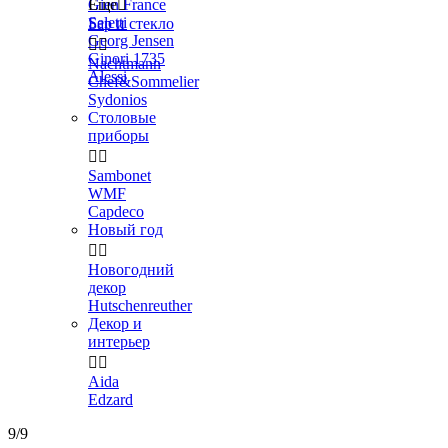
Gien France
Еще

Seletti
Бар и стекло
Georg Jensen


Ginori 1735
Nachtmann
Alessi
Chef&Sommelier
Sydonios
Столовые
приборы


Sambonet
WMF
Capdeco
Новый год


Новогодний
декор
Hutschenreuther
Декор и
интерьер


Aida
Edzard
9/9