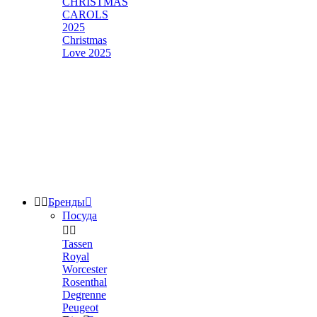
CHRISTMAS
CAROLS
2025
Christmas
Love 2025


Бренды

Посуда


Tassen
Royal
Worcester
Rosenthal
Degrenne
Peugeot