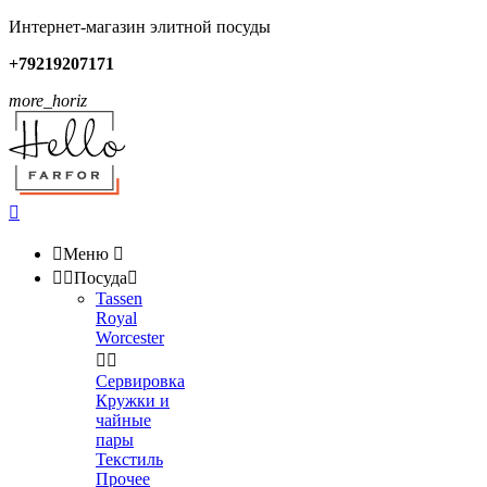
Интернет-магазин элитной посуды
+79219207171
more_horiz


Меню



Посуда

Tassen
Royal
Worcester


Сервировка
Кружки и
чайные
пары
Текстиль
Прочее