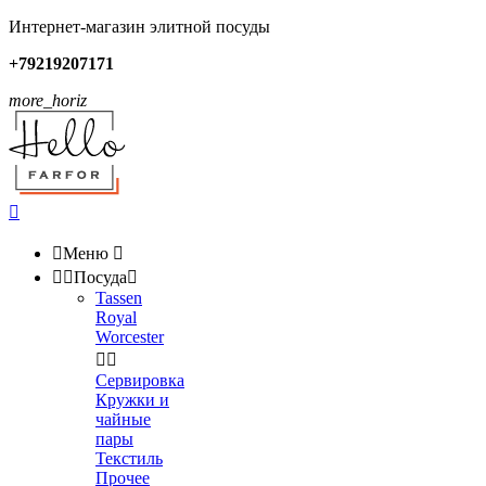
Интернет-магазин элитной посуды
+79219207171
more_horiz


Меню



Посуда

Tassen
Royal
Worcester


Сервировка
Кружки и
чайные
пары
Текстиль
Прочее