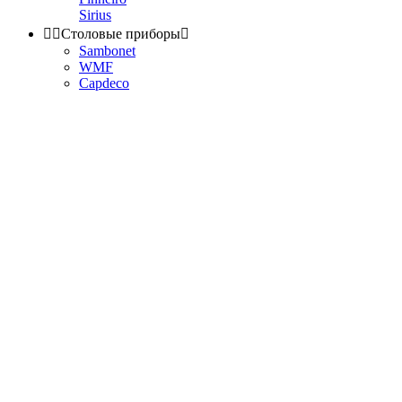
Sirius


Столовые приборы

Sambonet
WMF
Capdeco