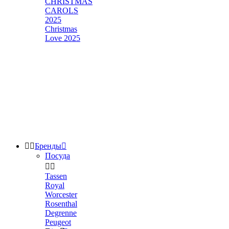
CHRISTMAS
CAROLS
2025
Christmas
Love 2025


Бренды

Посуда


Tassen
Royal
Worcester
Rosenthal
Degrenne
Peugeot