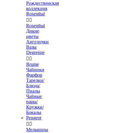
Рождественская
коллекция
Rosenthal


Rosenthal
Дикие
цветы
Ангелочки
Вазы
Degrenne


Brume
Чайники
Фарфор
Тарелки/
Блюда/
Пиалы
Чайные
пары/
Кружки/
Бокалы
Peugeot


Мельницы