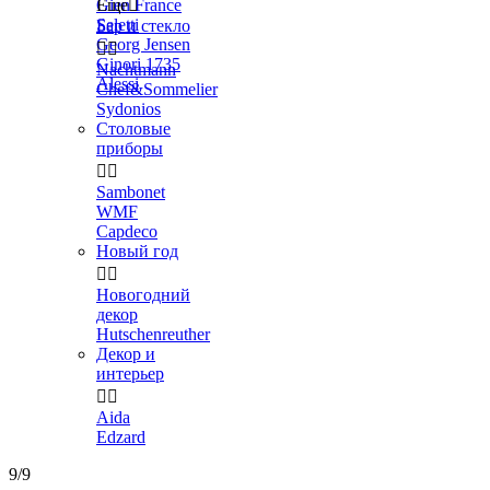
Gien France
Еще

Seletti
Бар и стекло
Georg Jensen


Ginori 1735
Nachtmann
Alessi
Chef&Sommelier
Sydonios
Столовые
приборы


Sambonet
WMF
Capdeco
Новый год


Новогодний
декор
Hutschenreuther
Декор и
интерьер


Aida
Edzard
9/9