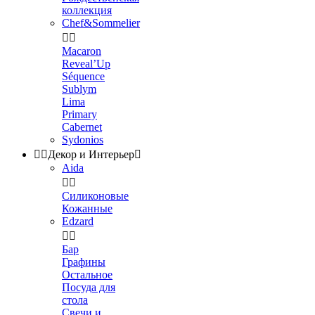
коллекция
Chef&Sommelier


Macaron
Reveal’Up
Séquence
Sublym
Lima
Primary
Cabernet
Sydonios


Декор и Интерьер

Aida


Силиконовые
Кожанные
Edzard


Бар
Графины
Остальное
Посуда для
стола
Свечи и