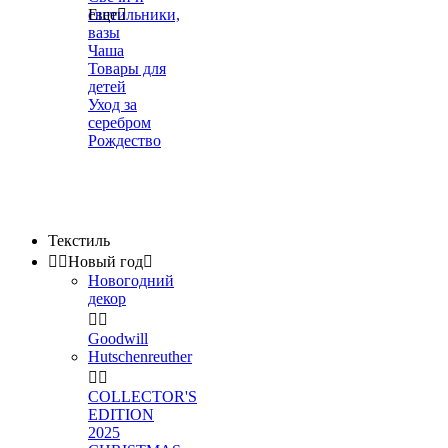
светильники,
Еще

вазы
Чаша
Товары для
детей
Уход за
серебром
Рождество
Текстиль


Новый год

Новогодний
декор


Goodwill
Hutschenreuther


COLLECTOR'S
EDITION
2025