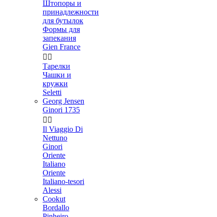
Штопоры и
принадлежности
для бутылок
Формы для
запекания
Gien France


Тарелки
Чашки и
кружки
Seletti
Georg Jensen
Ginori 1735


Il Viaggio Di
Nettuno
Ginori
Oriente
Italiano
Oriente
Italiano-tesori
Alessi
Cookut
Bordallo
Pinheiro