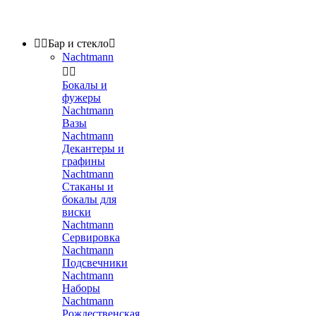


Бар и стекло

Nachtmann


Бокалы и
фужеры
Nachtmann
Вазы
Nachtmann
Декантеры и
графины
Nachtmann
Стаканы и
бокалы для
виски
Nachtmann
Сервировка
Nachtmann
Подсвечники
Nachtmann
Наборы
Nachtmann
Рождественская