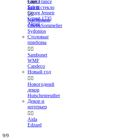
Gien France
Еще

Seletti
Бар и стекло
Georg Jensen


Ginori 1735
Nachtmann
Alessi
Chef&Sommelier
Sydonios
Столовые
приборы


Sambonet
WMF
Capdeco
Новый год


Новогодний
декор
Hutschenreuther
Декор и
интерьер


Aida
Edzard
9/9