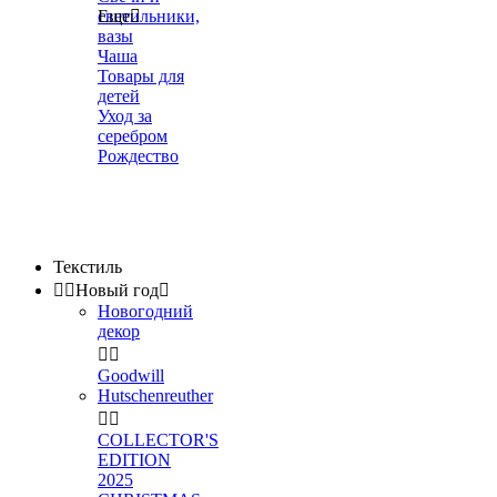
светильники,
Еще

вазы
Чаша
Товары для
детей
Уход за
серебром
Рождество
Текстиль


Новый год

Новогодний
декор


Goodwill
Hutschenreuther


COLLECTOR'S
EDITION
2025