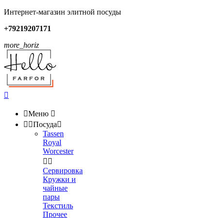
Интернет-магазин элитной посуды
+79219207171
more_horiz


Меню



Посуда

Tassen
Royal
Worcester


Сервировка
Кружки и
чайные
пары
Текстиль
Прочее