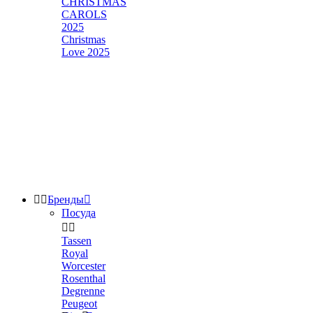
CHRISTMAS
CAROLS
2025
Christmas
Love 2025


Бренды

Посуда


Tassen
Royal
Worcester
Rosenthal
Degrenne
Peugeot