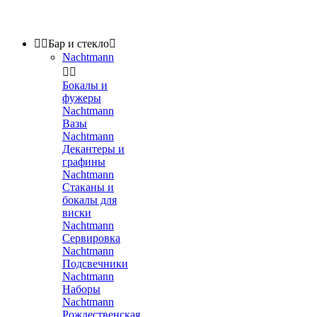


Бар и стекло

Nachtmann


Бокалы и
фужеры
Nachtmann
Вазы
Nachtmann
Декантеры и
графины
Nachtmann
Стаканы и
бокалы для
виски
Nachtmann
Сервировка
Nachtmann
Подсвечники
Nachtmann
Наборы
Nachtmann
Рождественская