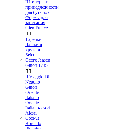
Штопоры и
принадлежности
для бутылок
Формы для
запекания
Gien France


Тарелки
Чашки и
кружки
Seletti
Georg Jensen
Ginori 1735


Il Viaggio Di
Nettuno
Ginori
Oriente
Italiano
Oriente
Italiano-tesori
Alessi
Cookut
Bordallo
Pinheiro