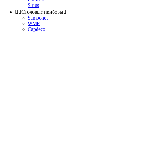
Sirius


Столовые приборы

Sambonet
WMF
Capdeco