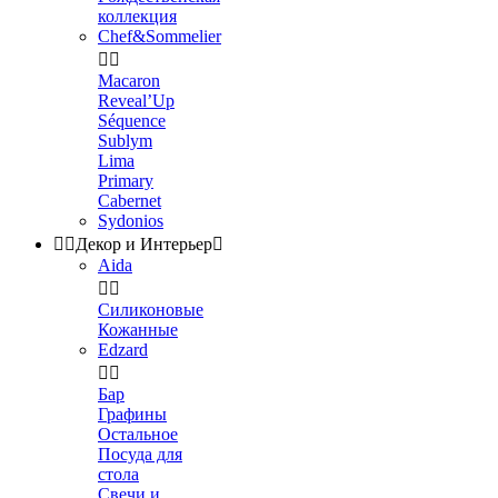
коллекция
Chef&Sommelier


Macaron
Reveal’Up
Séquence
Sublym
Lima
Primary
Cabernet
Sydonios


Декор и Интерьер

Aida


Силиконовые
Кожанные
Edzard


Бар
Графины
Остальное
Посуда для
стола
Свечи и