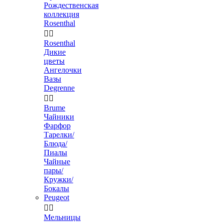
Рождественская
коллекция
Rosenthal


Rosenthal
Дикие
цветы
Ангелочки
Вазы
Degrenne


Brume
Чайники
Фарфор
Тарелки/
Блюда/
Пиалы
Чайные
пары/
Кружки/
Бокалы
Peugeot


Мельницы