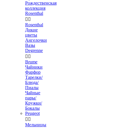
Рождественская
коллекция
Rosenthal


Rosenthal
Дикие
цветы
Ангелочки
Вазы
Degrenne


Brume
Чайники
Фарфор
Тарелки/
Блюда/
Пиалы
Чайные
пары/
Кружки/
Бокалы
Peugeot


Мельницы