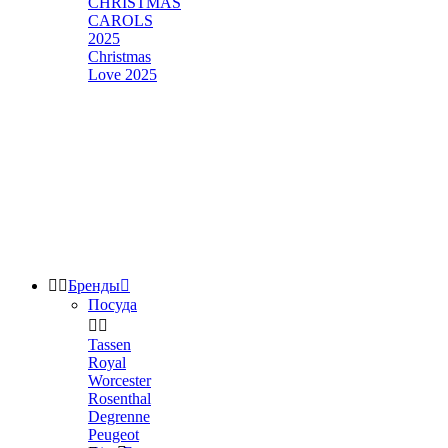
CHRISTMAS
CAROLS
2025
Christmas
Love 2025


Бренды

Посуда


Tassen
Royal
Worcester
Rosenthal
Degrenne
Peugeot