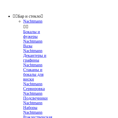


Бар и стекло

Nachtmann


Бокалы и
фужеры
Nachtmann
Вазы
Nachtmann
Декантеры и
графины
Nachtmann
Стаканы и
бокалы для
виски
Nachtmann
Сервировка
Nachtmann
Подсвечники
Nachtmann
Наборы
Nachtmann
Рождественская