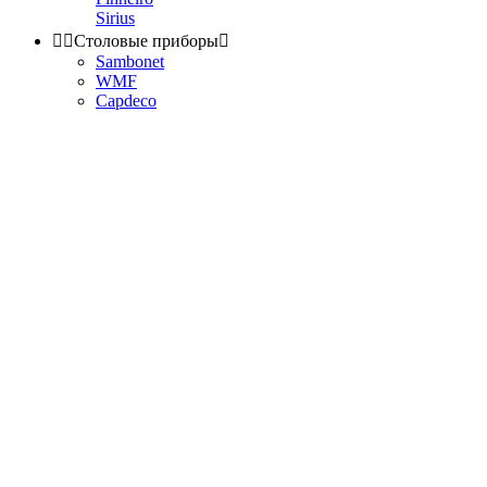
Sirius


Столовые приборы

Sambonet
WMF
Capdeco