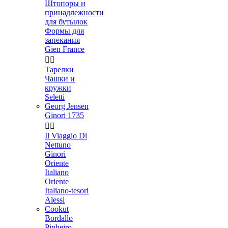
Штопоры и
принадлежности
для бутылок
Формы для
запекания
Gien France


Тарелки
Чашки и
кружки
Seletti
Georg Jensen
Ginori 1735


Il Viaggio Di
Nettuno
Ginori
Oriente
Italiano
Oriente
Italiano-tesori
Alessi
Cookut
Bordallo
Pinheiro