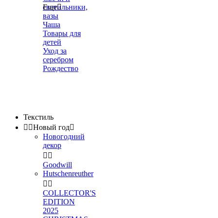
светильники,
Еще

вазы
Чаша
Товары для
детей
Уход за
серебром
Рождество
Текстиль


Новый год

Новогодний
декор


Goodwill
Hutschenreuther


COLLECTOR'S
EDITION
2025