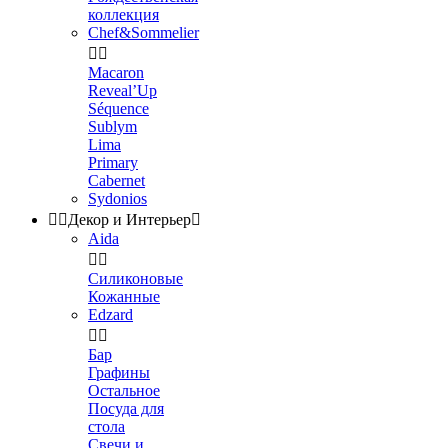
коллекция
Chef&Sommelier


Macaron
Reveal’Up
Séquence
Sublym
Lima
Primary
Cabernet
Sydonios


Декор и Интерьер

Aida


Силиконовые
Кожанные
Edzard


Бар
Графины
Остальное
Посуда для
стола
Свечи и