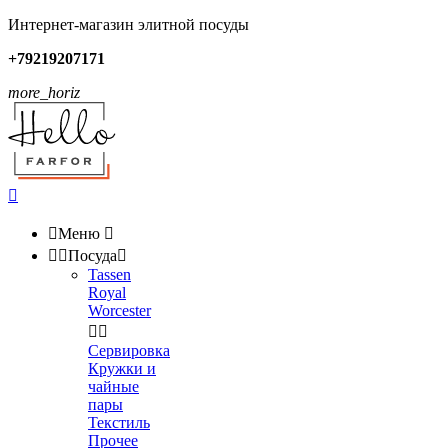
Интернет-магазин элитной посуды
+79219207171
more_horiz


Меню



Посуда

Tassen
Royal
Worcester


Сервировка
Кружки и
чайные
пары
Текстиль
Прочее