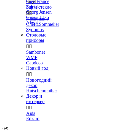
Gien France
Еще

Seletti
Бар и стекло
Georg Jensen


Ginori 1735
Nachtmann
Alessi
Chef&Sommelier
Sydonios
Столовые
приборы


Sambonet
WMF
Capdeco
Новый год


Новогодний
декор
Hutschenreuther
Декор и
интерьер


Aida
Edzard
9/9