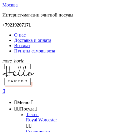
Москва
Интернет-магазин элитной посуды
+79219207171
О нас
Доставка и оплата
Возврат
Пункты самовывоза
more_horiz


Меню



Посуда

Tassen
Royal Worcester


Сервировка