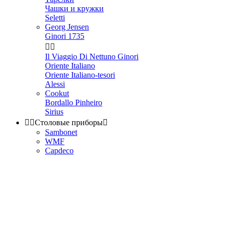
Чашки и кружки
Seletti
Georg Jensen
Ginori 1735


Il Viaggio Di Nettuno Ginori
Oriente Italiano
Oriente Italiano-tesori
Alessi
Cookut
Bordallo Pinheiro
Sirius


Столовые приборы

Sambonet
WMF
Capdeco