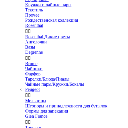
Кружки и чайные пары
Текстиль
Прочее
Рождественская коллекция
Rosenthal


Rosenthal Дикие цветы
Ангелочки
Вазы
Degrenne


Brume
Чайники
Фарфор
Тарелки/Блюда/Пиалы
Чайные пары/Кружки/Бокалы
Peugeot


Мельницы
Штопоры и принадлежности для бутылок
Формы для запекания
Gien France


Тарелки