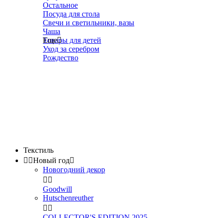
Остальное
Посуда для стола
Свечи и светильники, вазы
Чаша
Товары для детей
Еще

Уход за серебром
Рождество
Текстиль


Новый год

Новогодний декор


Goodwill
Hutschenreuther


COLLECTOR'S EDITION 2025