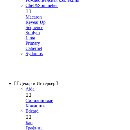
Рождественская коллекция
Chef&Sommelier


Macaron
Reveal’Up
Séquence
Sublym
Lima
Primary
Cabernet
Sydonios


Декор и Интерьер

Aida


Силиконовые
Кожанные
Edzard


Бар
Графины