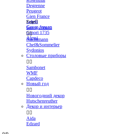
Rosenthal
Degrenne
Peugeot
Gien France
Seletti
Еще

Georg Jensen
Бар и стекло
Ginori 1735


Alessi
Nachtmann
Chef&Sommelier
Sydonios
Столовые приборы


Sambonet
WMF
Capdeco
Новый год


Новогодний декор
Hutschenreuther
Декор и интерьер


Aida
Edzard
9/9