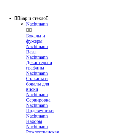


Бар и стекло

Nachtmann


Бокалы и
фужеры
Nachtmann
Вазы
Nachtmann
Декантеры и
графины
Nachtmann
Стаканы и
бокалы для
виски
Nachtmann
Сервировка
Nachtmann
Подсвечники
Nachtmann
Наборы
Nachtmann
Рождественская