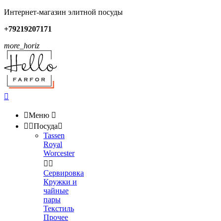
Интернет-магазин элитной посуды
+79219207171
more_horiz


Меню



Посуда

Tassen
Royal
Worcester


Сервировка
Кружки и
чайные
пары
Текстиль
Прочее