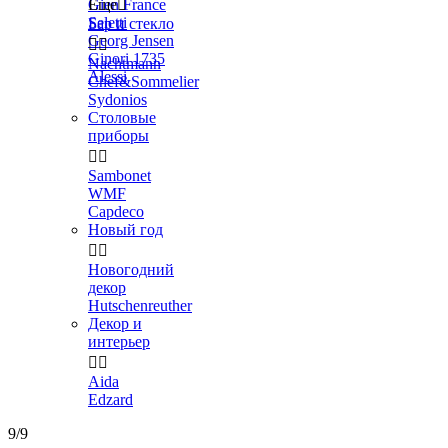
Gien France
Еще

Seletti
Бар и стекло
Georg Jensen


Ginori 1735
Nachtmann
Alessi
Chef&Sommelier
Sydonios
Столовые
приборы


Sambonet
WMF
Capdeco
Новый год


Новогодний
декор
Hutschenreuther
Декор и
интерьер


Aida
Edzard
9/9