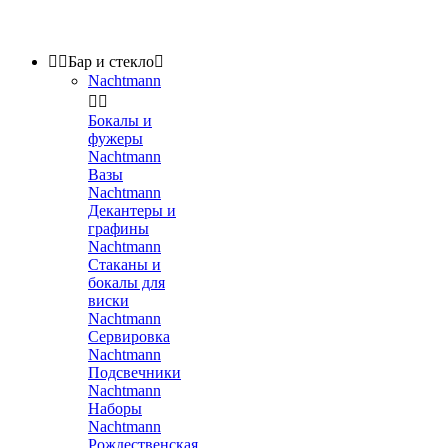


Бар и стекло

Nachtmann


Бокалы и
фужеры
Nachtmann
Вазы
Nachtmann
Декантеры и
графины
Nachtmann
Стаканы и
бокалы для
виски
Nachtmann
Сервировка
Nachtmann
Подсвечники
Nachtmann
Наборы
Nachtmann
Рождественская