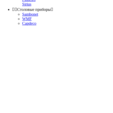
Sirius


Столовые приборы

Sambonet
WMF
Capdeco