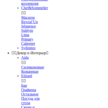
коллекция
Chef&Sommelier


Macaron
Reveal’Up
Séquence
Sublym
Lima
Primary
Cabernet
Sydonios


Декор и Интерьер

Aida


Силиконовые
Кожанные
Edzard


Бар
Графины
Остальное
Посуда для
стола
Свечи и