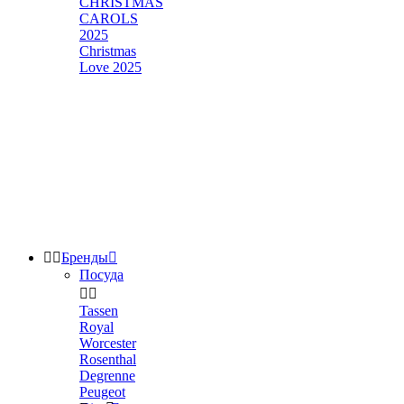
CHRISTMAS
CAROLS
2025
Christmas
Love 2025


Бренды

Посуда


Tassen
Royal
Worcester
Rosenthal
Degrenne
Peugeot