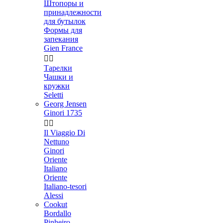
Штопоры и
принадлежности
для бутылок
Формы для
запекания
Gien France


Тарелки
Чашки и
кружки
Seletti
Georg Jensen
Ginori 1735


Il Viaggio Di
Nettuno
Ginori
Oriente
Italiano
Oriente
Italiano-tesori
Alessi
Cookut
Bordallo
Pinheiro