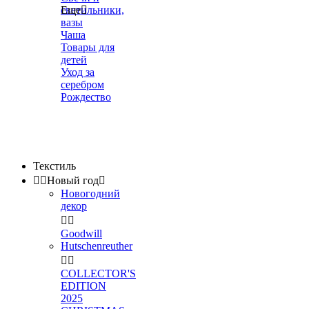
светильники,
Еще

вазы
Чаша
Товары для
детей
Уход за
серебром
Рождество
Текстиль


Новый год

Новогодний
декор


Goodwill
Hutschenreuther


COLLECTOR'S
EDITION
2025