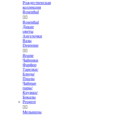
Рождественская
коллекция
Rosenthal


Rosenthal
Дикие
цветы
Ангелочки
Вазы
Degrenne


Brume
Чайники
Фарфор
Тарелки/
Блюда/
Пиалы
Чайные
пары/
Кружки/
Бокалы
Peugeot


Мельницы