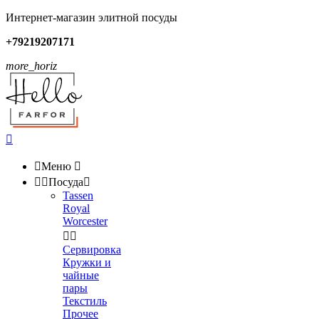
Интернет-магазин элитной посуды
+79219207171
more_horiz


Меню



Посуда

Tassen
Royal
Worcester


Сервировка
Кружки и
чайные
пары
Текстиль
Прочее