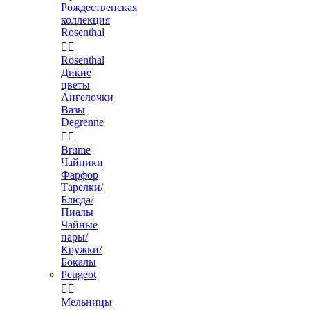
Рождественская
коллекция
Rosenthal


Rosenthal
Дикие
цветы
Ангелочки
Вазы
Degrenne


Brume
Чайники
Фарфор
Тарелки/
Блюда/
Пиалы
Чайные
пары/
Кружки/
Бокалы
Peugeot


Мельницы