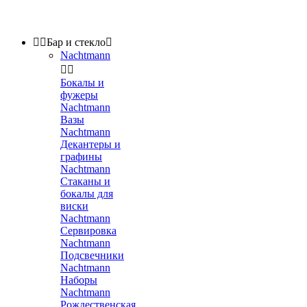


Бар и стекло

Nachtmann


Бокалы и
фужеры
Nachtmann
Вазы
Nachtmann
Декантеры и
графины
Nachtmann
Стаканы и
бокалы для
виски
Nachtmann
Сервировка
Nachtmann
Подсвечники
Nachtmann
Наборы
Nachtmann
Рождественская