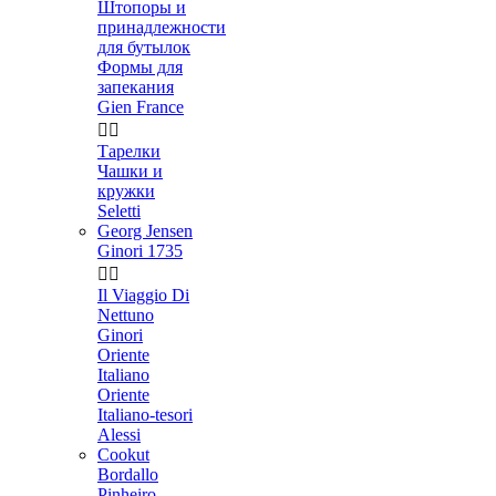
Штопоры и
принадлежности
для бутылок
Формы для
запекания
Gien France


Тарелки
Чашки и
кружки
Seletti
Georg Jensen
Ginori 1735


Il Viaggio Di
Nettuno
Ginori
Oriente
Italiano
Oriente
Italiano-tesori
Alessi
Cookut
Bordallo
Pinheiro