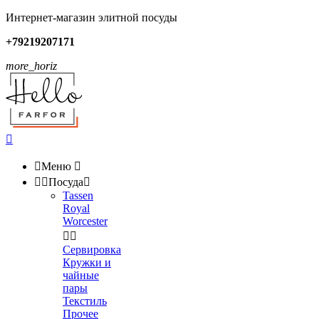
Интернет-магазин элитной посуды
+79219207171
more_horiz


Меню



Посуда

Tassen
Royal
Worcester


Сервировка
Кружки и
чайные
пары
Текстиль
Прочее