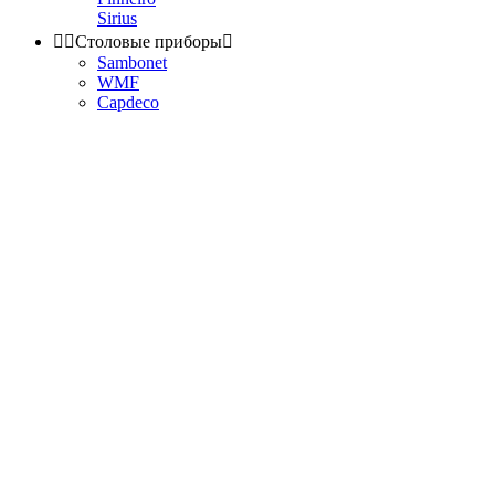
Sirius


Столовые приборы

Sambonet
WMF
Capdeco