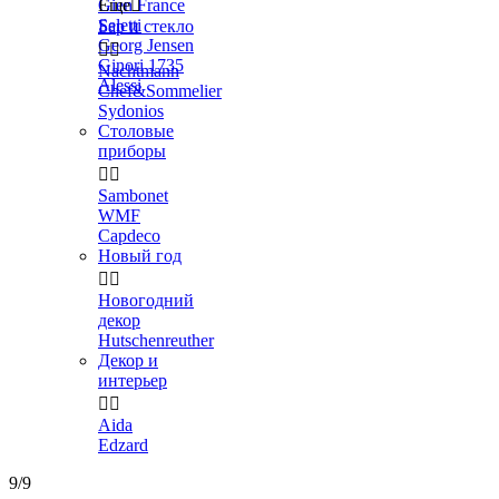
Gien France
Еще

Seletti
Бар и стекло
Georg Jensen


Ginori 1735
Nachtmann
Alessi
Chef&Sommelier
Sydonios
Столовые
приборы


Sambonet
WMF
Capdeco
Новый год


Новогодний
декор
Hutschenreuther
Декор и
интерьер


Aida
Edzard
9/9