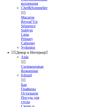
коллекция
Chef&Sommelier


Macaron
Reveal’Up
Séquence
Sublym
Lima
Primary
Cabernet
Sydonios


Декор и Интерьер

Aida


Силиконовые
Кожанные
Edzard


Бар
Графины
Остальное
Посуда для
стола
Свечи и