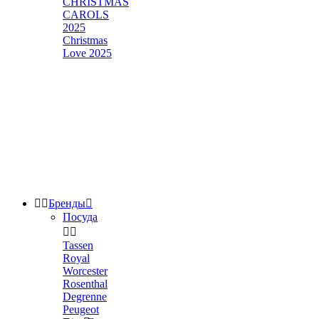
CHRISTMAS
CAROLS
2025
Christmas
Love 2025


Бренды

Посуда


Tassen
Royal
Worcester
Rosenthal
Degrenne
Peugeot