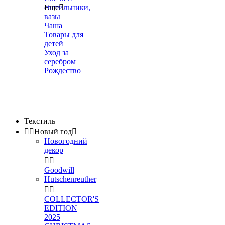
светильники,
Еще

вазы
Чаша
Товары для
детей
Уход за
серебром
Рождество
Текстиль


Новый год

Новогодний
декор


Goodwill
Hutschenreuther


COLLECTOR'S
EDITION
2025