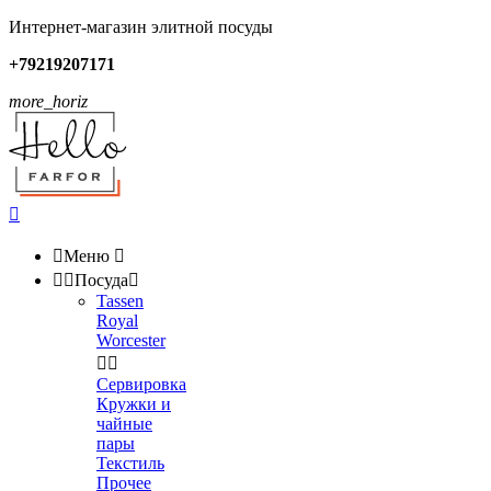
Интернет-магазин элитной посуды
+79219207171
more_horiz


Меню



Посуда

Tassen
Royal
Worcester


Сервировка
Кружки и
чайные
пары
Текстиль
Прочее