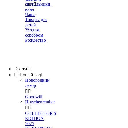
светильники,
Еще

вазы
Чаша
Товары для
детей
Уход за
серебром
Рождество
Текстиль


Новый год

Новогодний
декор


Goodwill
Hutschenreuther


COLLECTOR'S
EDITION
2025