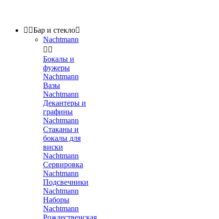


Бар и стекло

Nachtmann


Бокалы и
фужеры
Nachtmann
Вазы
Nachtmann
Декантеры и
графины
Nachtmann
Стаканы и
бокалы для
виски
Nachtmann
Сервировка
Nachtmann
Подсвечники
Nachtmann
Наборы
Nachtmann
Рождественская