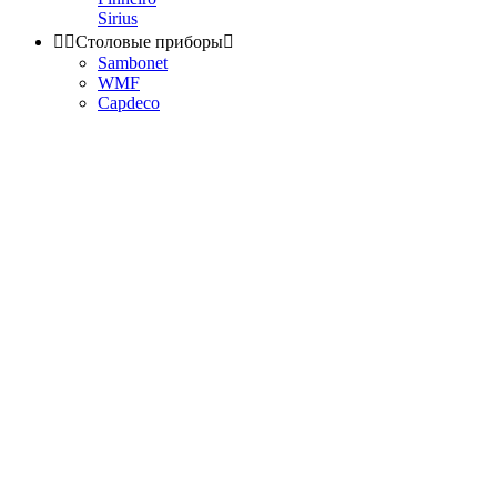
Sirius


Столовые приборы

Sambonet
WMF
Capdeco