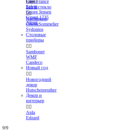
Gien France
Еще

Seletti
Бар и стекло
Georg Jensen


Ginori 1735
Nachtmann
Alessi
Chef&Sommelier
Sydonios
Столовые
приборы


Sambonet
WMF
Capdeco
Новый год


Новогодний
декор
Hutschenreuther
Декор и
интерьер


Aida
Edzard
9/9