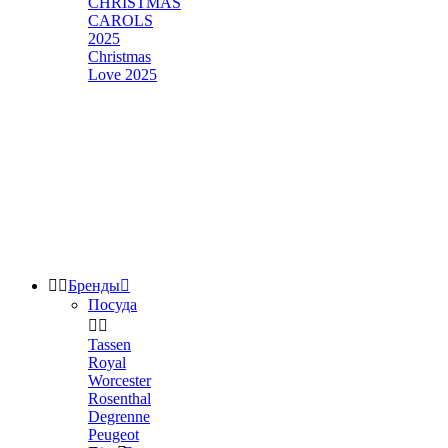
CHRISTMAS
CAROLS
2025
Christmas
Love 2025


Бренды

Посуда


Tassen
Royal
Worcester
Rosenthal
Degrenne
Peugeot