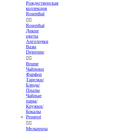
Рождественская
коллекция
Rosenthal


Rosenthal
Дикие
цветы
Ангелочки
Вазы
Degrenne


Brume
Чайники
Фарфор
Тарелки/
Блюда/
Пиалы
Чайные
пары/
Кружки/
Бокалы
Peugeot


Мельницы