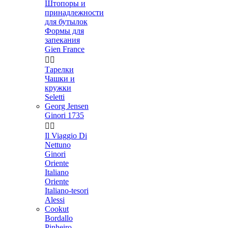
Штопоры и
принадлежности
для бутылок
Формы для
запекания
Gien France


Тарелки
Чашки и
кружки
Seletti
Georg Jensen
Ginori 1735


Il Viaggio Di
Nettuno
Ginori
Oriente
Italiano
Oriente
Italiano-tesori
Alessi
Cookut
Bordallo
Pinheiro