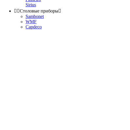
Sirius


Столовые приборы

Sambonet
WMF
Capdeco