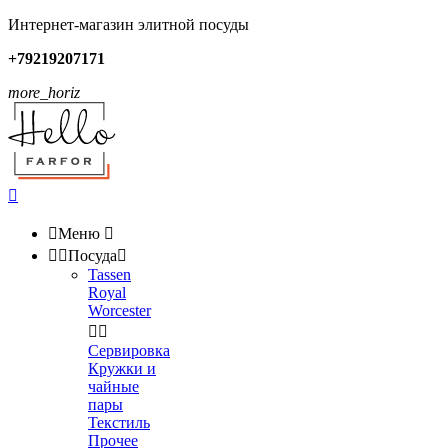
Интернет-магазин элитной посуды
+79219207171
more_horiz


Меню



Посуда

Tassen
Royal
Worcester


Сервировка
Кружки и
чайные
пары
Текстиль
Прочее