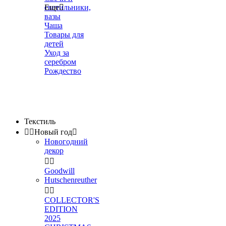
светильники,
Еще

вазы
Чаша
Товары для
детей
Уход за
серебром
Рождество
Текстиль


Новый год

Новогодний
декор


Goodwill
Hutschenreuther


COLLECTOR'S
EDITION
2025