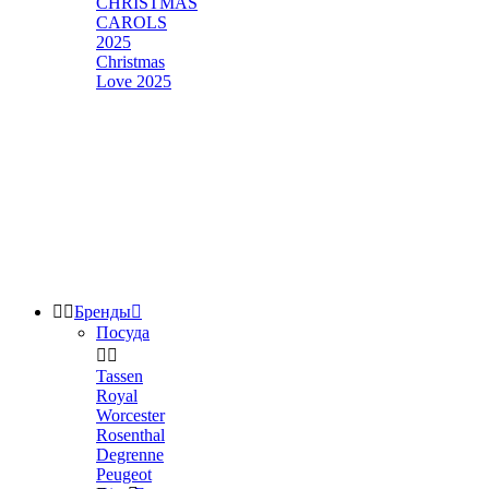
CHRISTMAS
CAROLS
2025
Christmas
Love 2025


Бренды

Посуда


Tassen
Royal
Worcester
Rosenthal
Degrenne
Peugeot