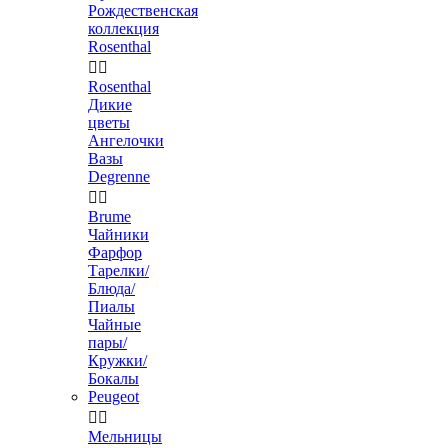
Рождественская
коллекция
Rosenthal


Rosenthal
Дикие
цветы
Ангелочки
Вазы
Degrenne


Brume
Чайники
Фарфор
Тарелки/
Блюда/
Пиалы
Чайные
пары/
Кружки/
Бокалы
Peugeot


Мельницы