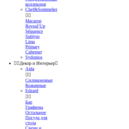
коллекция
Chef&Sommelier


Macaron
Reveal’Up
Séquence
Sublym
Lima
Primary
Cabernet
Sydonios


Декор и Интерьер

Aida


Силиконовые
Кожанные
Edzard


Бар
Графины
Остальное
Посуда для
стола
Свечи и