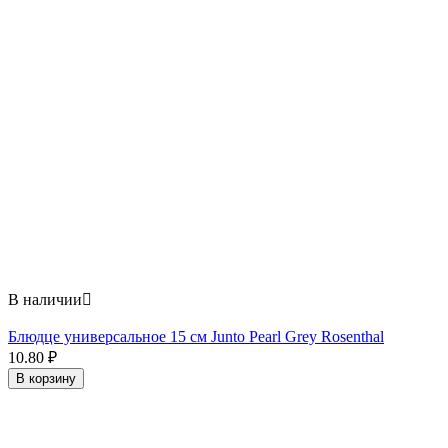
В наличии

Блюдце универсальное 15 см Junto Pearl Grey Rosenthal
10.80
₽
В корзину