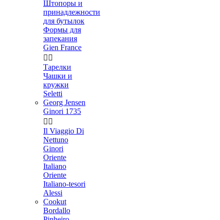
Штопоры и
принадлежности
для бутылок
Формы для
запекания
Gien France


Тарелки
Чашки и
кружки
Seletti
Georg Jensen
Ginori 1735


Il Viaggio Di
Nettuno
Ginori
Oriente
Italiano
Oriente
Italiano-tesori
Alessi
Cookut
Bordallo
Pinheiro