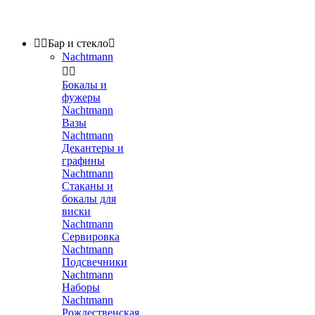


Бар и стекло

Nachtmann


Бокалы и
фужеры
Nachtmann
Вазы
Nachtmann
Декантеры и
графины
Nachtmann
Стаканы и
бокалы для
виски
Nachtmann
Сервировка
Nachtmann
Подсвечники
Nachtmann
Наборы
Nachtmann
Рождественская