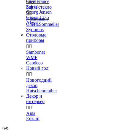
Gien France
Еще

Seletti
Бар и стекло
Georg Jensen


Ginori 1735
Nachtmann
Alessi
Chef&Sommelier
Sydonios
Столовые
приборы


Sambonet
WMF
Capdeco
Новый год


Новогодний
декор
Hutschenreuther
Декор и
интерьер


Aida
Edzard
9/9