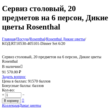
Сервиз столовый, 20
предметов на 6 персон, Дикие
цветы Rosenthal
Главная
/
Посуда
/
Rosenthal
/
Rosenthal Дикие цветы
/
КОД:
RT10530-405101-Dinner Set 6/20
Сервиз столовый, 20 предметов на 6 персон, Дикие цветы
Rosenthal
В наличии

91 570.00
₽
Задать вопрос
Цена в баллах:
91570 баллов
Бонусные баллы:
баллов
Кол-во:
+
−

В корзину
Коллекция
Дикие цветы