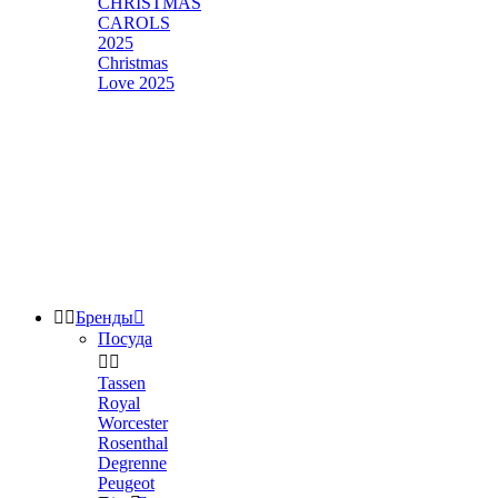
CHRISTMAS
CAROLS
2025
Christmas
Love 2025


Бренды

Посуда


Tassen
Royal
Worcester
Rosenthal
Degrenne
Peugeot