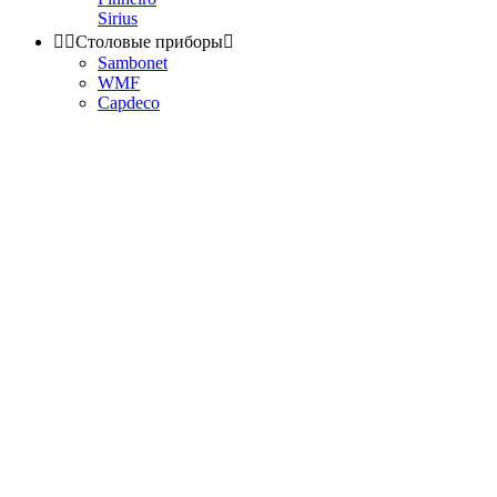
Sirius


Столовые приборы

Sambonet
WMF
Capdeco