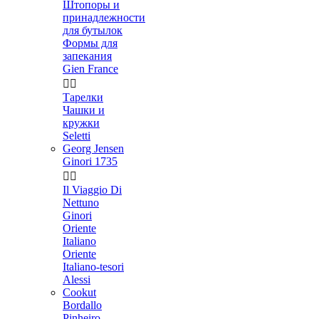
Штопоры и
принадлежности
для бутылок
Формы для
запекания
Gien France


Тарелки
Чашки и
кружки
Seletti
Georg Jensen
Ginori 1735


Il Viaggio Di
Nettuno
Ginori
Oriente
Italiano
Oriente
Italiano-tesori
Alessi
Cookut
Bordallo
Pinheiro