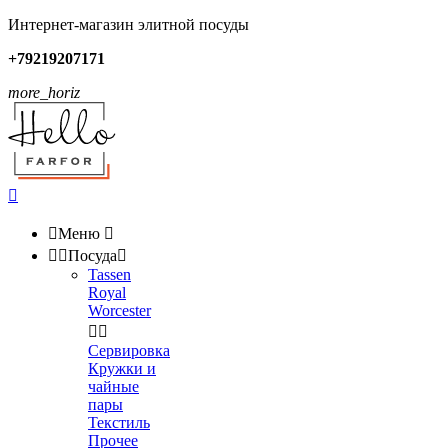
Интернет-магазин элитной посуды
+79219207171
more_horiz


Меню



Посуда

Tassen
Royal
Worcester


Сервировка
Кружки и
чайные
пары
Текстиль
Прочее