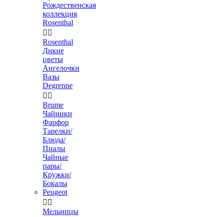
Рождественская
коллекция
Rosenthal


Rosenthal
Дикие
цветы
Ангелочки
Вазы
Degrenne


Brume
Чайники
Фарфор
Тарелки/
Блюда/
Пиалы
Чайные
пары/
Кружки/
Бокалы
Peugeot


Мельницы