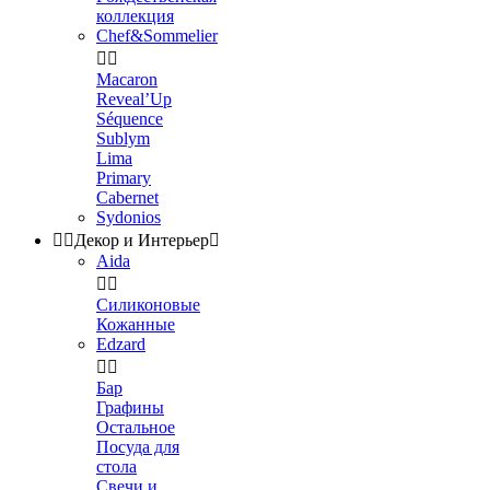
коллекция
Chef&Sommelier


Macaron
Reveal’Up
Séquence
Sublym
Lima
Primary
Cabernet
Sydonios


Декор и Интерьер

Aida


Силиконовые
Кожанные
Edzard


Бар
Графины
Остальное
Посуда для
стола
Свечи и