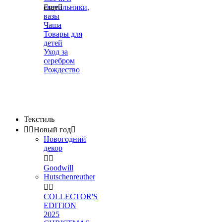
светильники,
Еще

вазы
Чаша
Товары для
детей
Уход за
серебром
Рождество
Текстиль


Новый год

Новогодний
декор


Goodwill
Hutschenreuther


COLLECTOR'S
EDITION
2025