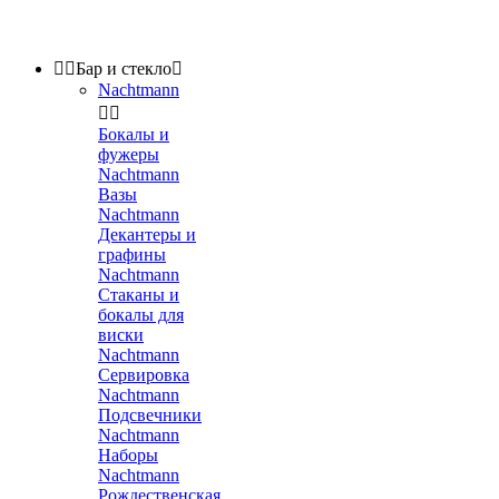


Бар и стекло

Nachtmann


Бокалы и
фужеры
Nachtmann
Вазы
Nachtmann
Декантеры и
графины
Nachtmann
Стаканы и
бокалы для
виски
Nachtmann
Сервировка
Nachtmann
Подсвечники
Nachtmann
Наборы
Nachtmann
Рождественская