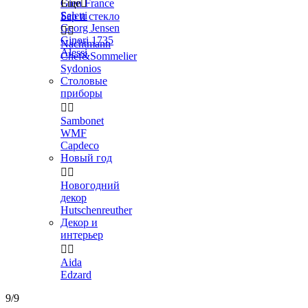
Gien France
Еще

Seletti
Бар и стекло
Georg Jensen


Ginori 1735
Nachtmann
Alessi
Chef&Sommelier
Sydonios
Столовые
приборы


Sambonet
WMF
Capdeco
Новый год


Новогодний
декор
Hutschenreuther
Декор и
интерьер


Aida
Edzard
9/9