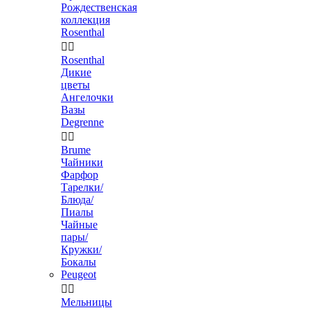
Рождественская
коллекция
Rosenthal


Rosenthal
Дикие
цветы
Ангелочки
Вазы
Degrenne


Brume
Чайники
Фарфор
Тарелки/
Блюда/
Пиалы
Чайные
пары/
Кружки/
Бокалы
Peugeot


Мельницы