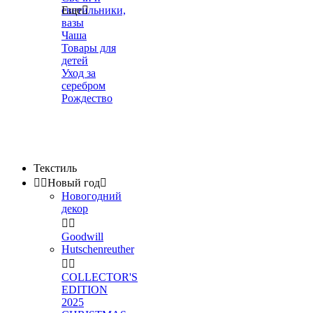
светильники,
Еще

вазы
Чаша
Товары для
детей
Уход за
серебром
Рождество
Текстиль


Новый год

Новогодний
декор


Goodwill
Hutschenreuther


COLLECTOR'S
EDITION
2025