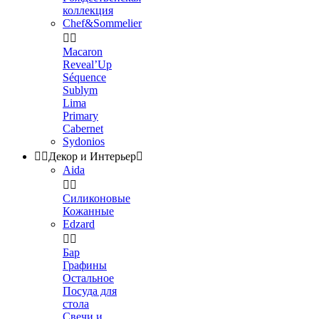
коллекция
Chef&Sommelier


Macaron
Reveal’Up
Séquence
Sublym
Lima
Primary
Cabernet
Sydonios


Декор и Интерьер

Aida


Силиконовые
Кожанные
Edzard


Бар
Графины
Остальное
Посуда для
стола
Свечи и