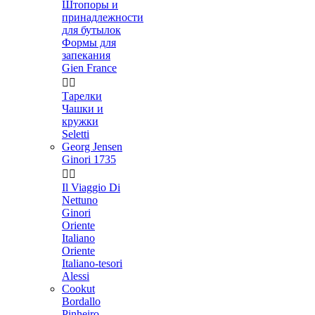
Штопоры и
принадлежности
для бутылок
Формы для
запекания
Gien France


Тарелки
Чашки и
кружки
Seletti
Georg Jensen
Ginori 1735


Il Viaggio Di
Nettuno
Ginori
Oriente
Italiano
Oriente
Italiano-tesori
Alessi
Cookut
Bordallo
Pinheiro