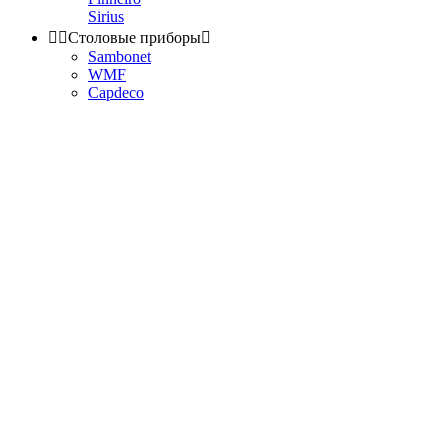
Sirius


Столовые приборы

Sambonet
WMF
Capdeco