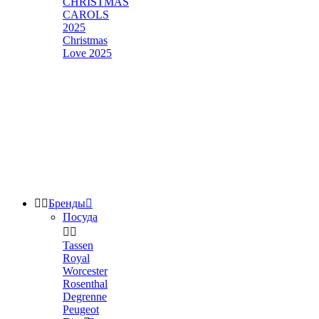
CHRISTMAS
CAROLS
2025
Christmas
Love 2025


Бренды

Посуда


Tassen
Royal
Worcester
Rosenthal
Degrenne
Peugeot