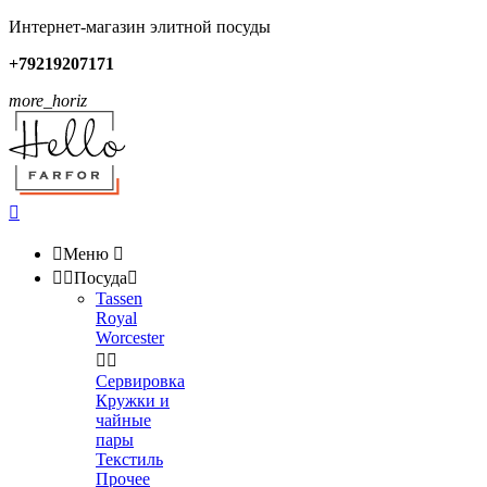
Интернет-магазин элитной посуды
+79219207171
more_horiz


Меню



Посуда

Tassen
Royal
Worcester


Сервировка
Кружки и
чайные
пары
Текстиль
Прочее