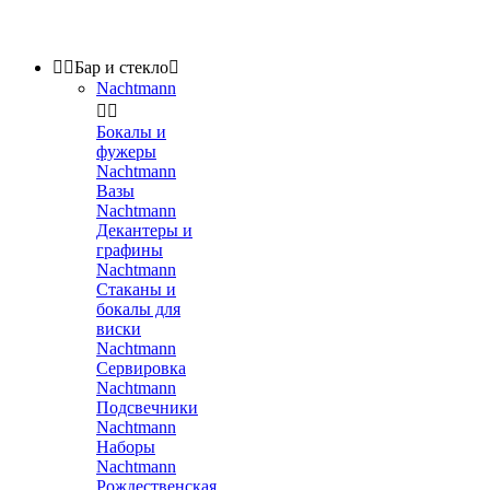


Бар и стекло

Nachtmann


Бокалы и
фужеры
Nachtmann
Вазы
Nachtmann
Декантеры и
графины
Nachtmann
Стаканы и
бокалы для
виски
Nachtmann
Сервировка
Nachtmann
Подсвечники
Nachtmann
Наборы
Nachtmann
Рождественская