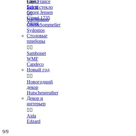
Gien France
Еще

Seletti
Бар и стекло
Georg Jensen


Ginori 1735
Nachtmann
Alessi
Chef&Sommelier
Sydonios
Столовые
приборы


Sambonet
WMF
Capdeco
Новый год


Новогодний
декор
Hutschenreuther
Декор и
интерьер


Aida
Edzard
9/9