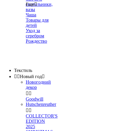
светильники,
Еще

вазы
Чаша
Товары для
детей
Уход за
серебром
Рождество
Текстиль


Новый год

Новогодний
декор


Goodwill
Hutschenreuther


COLLECTOR'S
EDITION
2025