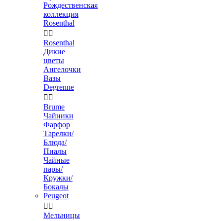
Рождественская
коллекция
Rosenthal


Rosenthal
Дикие
цветы
Ангелочки
Вазы
Degrenne


Brume
Чайники
Фарфор
Тарелки/
Блюда/
Пиалы
Чайные
пары/
Кружки/
Бокалы
Peugeot


Мельницы