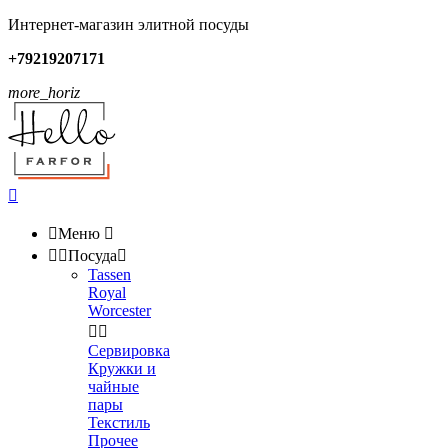
Интернет-магазин элитной посуды
+79219207171
more_horiz


Меню



Посуда

Tassen
Royal
Worcester


Сервировка
Кружки и
чайные
пары
Текстиль
Прочее