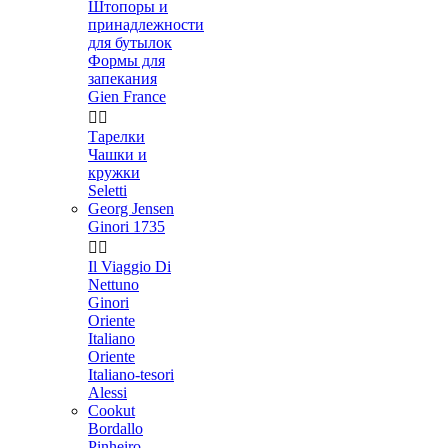
Штопоры и
принадлежности
для бутылок
Формы для
запекания
Gien France


Тарелки
Чашки и
кружки
Seletti
Georg Jensen
Ginori 1735


Il Viaggio Di
Nettuno
Ginori
Oriente
Italiano
Oriente
Italiano-tesori
Alessi
Cookut
Bordallo
Pinheiro