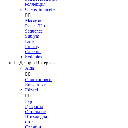
коллекция
Chef&Sommelier


Macaron
Reveal’Up
Séquence
Sublym
Lima
Primary
Cabernet
Sydonios


Декор и Интерьер

Aida


Силиконовые
Кожанные
Edzard


Бар
Графины
Остальное
Посуда для
стола
Свечи и