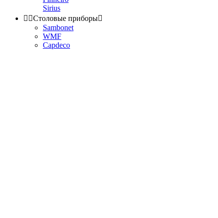
Sirius


Столовые приборы

Sambonet
WMF
Capdeco