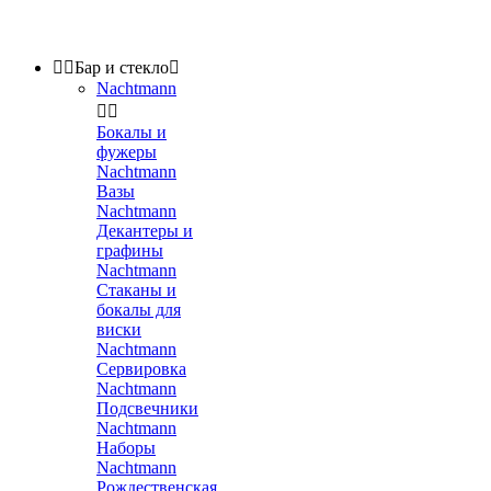


Бар и стекло

Nachtmann


Бокалы и
фужеры
Nachtmann
Вазы
Nachtmann
Декантеры и
графины
Nachtmann
Стаканы и
бокалы для
виски
Nachtmann
Сервировка
Nachtmann
Подсвечники
Nachtmann
Наборы
Nachtmann
Рождественская