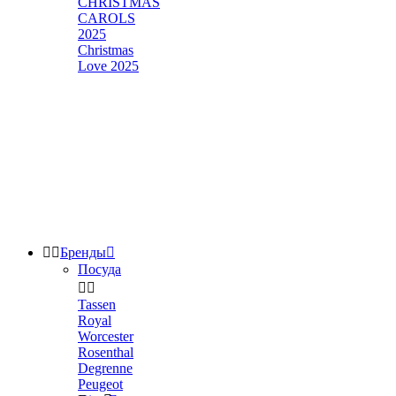
CHRISTMAS
CAROLS
2025
Christmas
Love 2025


Бренды

Посуда


Tassen
Royal
Worcester
Rosenthal
Degrenne
Peugeot