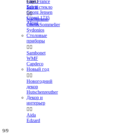
Gien France
Еще

Seletti
Бар и стекло
Georg Jensen


Ginori 1735
Nachtmann
Alessi
Chef&Sommelier
Sydonios
Столовые
приборы


Sambonet
WMF
Capdeco
Новый год


Новогодний
декор
Hutschenreuther
Декор и
интерьер


Aida
Edzard
9/9