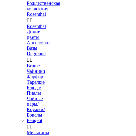
Рождественская
коллекция
Rosenthal


Rosenthal
Дикие
цветы
Ангелочки
Вазы
Degrenne


Brume
Чайники
Фарфор
Тарелки/
Блюда/
Пиалы
Чайные
пары/
Кружки/
Бокалы
Peugeot


Мельницы