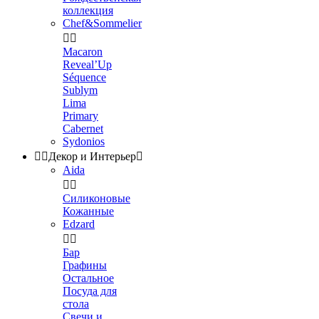
коллекция
Chef&Sommelier


Macaron
Reveal’Up
Séquence
Sublym
Lima
Primary
Cabernet
Sydonios


Декор и Интерьер

Aida


Силиконовые
Кожанные
Edzard


Бар
Графины
Остальное
Посуда для
стола
Свечи и