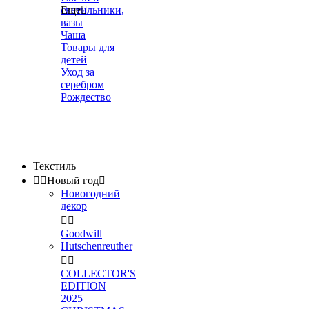
светильники,
Еще

вазы
Чаша
Товары для
детей
Уход за
серебром
Рождество
Текстиль


Новый год

Новогодний
декор


Goodwill
Hutschenreuther


COLLECTOR'S
EDITION
2025