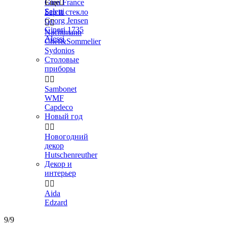
Gien France
Еще

Seletti
Бар и стекло
Georg Jensen


Ginori 1735
Nachtmann
Alessi
Chef&Sommelier
Sydonios
Столовые
приборы


Sambonet
WMF
Capdeco
Новый год


Новогодний
декор
Hutschenreuther
Декор и
интерьер


Aida
Edzard
9/9