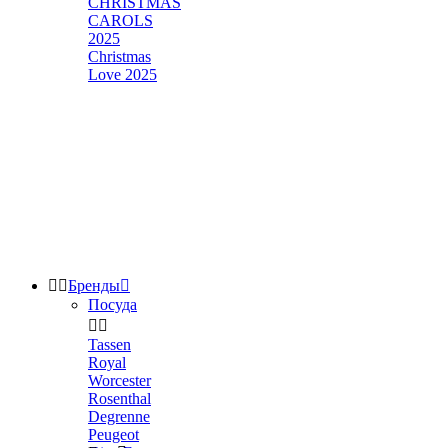
CHRISTMAS
CAROLS
2025
Christmas
Love 2025


Бренды

Посуда


Tassen
Royal
Worcester
Rosenthal
Degrenne
Peugeot