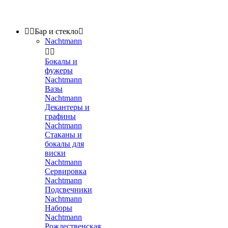


Бар и стекло

Nachtmann


Бокалы и
фужеры
Nachtmann
Вазы
Nachtmann
Декантеры и
графины
Nachtmann
Стаканы и
бокалы для
виски
Nachtmann
Сервировка
Nachtmann
Подсвечники
Nachtmann
Наборы
Nachtmann
Рождественская