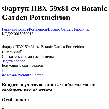
Фартук ПВХ 59x81 см Botanic
Garden Portmeirion
Главная
/
Посуда
/
Portmeirion
/
Botanic Garden
/
Текстиль
/
КОД:
X0015058013
Фартук ПВХ 59x81 см Botanic Garden Portmeirion
В наличии

Свяжитесь с нами насчёт цены
Задать вопрос
Бонусные баллы:
баллов

Коллекция
Botanic Garden
Войдите в учётную запись, чтобы мы могли
сообщить вам об ответе
Особенности