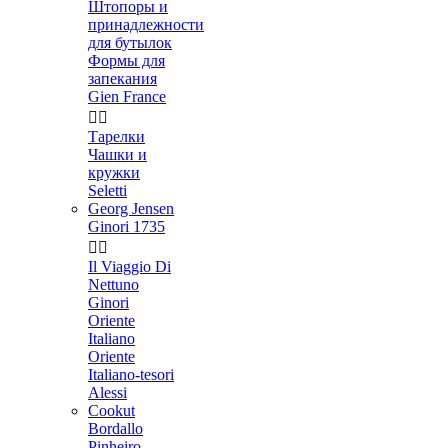
Штопоры и
принадлежности
для бутылок
Формы для
запекания
Gien France


Тарелки
Чашки и
кружки
Seletti
Georg Jensen
Ginori 1735


Il Viaggio Di
Nettuno
Ginori
Oriente
Italiano
Oriente
Italiano-tesori
Alessi
Cookut
Bordallo
Pinheiro