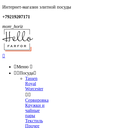
Интернет-магазин элитной посуды
+79219207171
more_horiz


Меню



Посуда

Tassen
Royal
Worcester


Сервировка
Кружки и
чайные
пары
Текстиль
Прочее