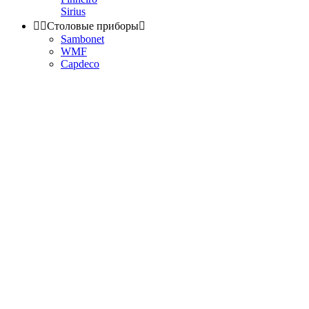
Sirius


Столовые приборы

Sambonet
WMF
Capdeco