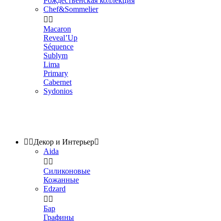
Рождественская коллекция
Chef&Sommelier


Macaron
Reveal’Up
Séquence
Sublym
Lima
Primary
Cabernet
Sydonios


Декор и Интерьер

Aida


Силиконовые
Кожанные
Edzard


Бар
Графины