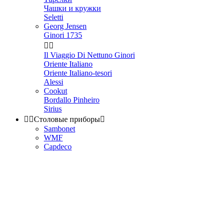
Чашки и кружки
Seletti
Georg Jensen
Ginori 1735


Il Viaggio Di Nettuno Ginori
Oriente Italiano
Oriente Italiano-tesori
Alessi
Cookut
Bordallo Pinheiro
Sirius


Столовые приборы

Sambonet
WMF
Capdeco