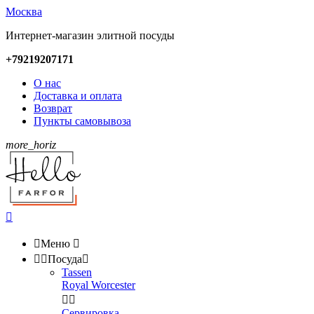
Москва
Интернет-магазин элитной посуды
+79219207171
О нас
Доставка и оплата
Возврат
Пункты самовывоза
more_horiz


Меню



Посуда

Tassen
Royal Worcester


Сервировка