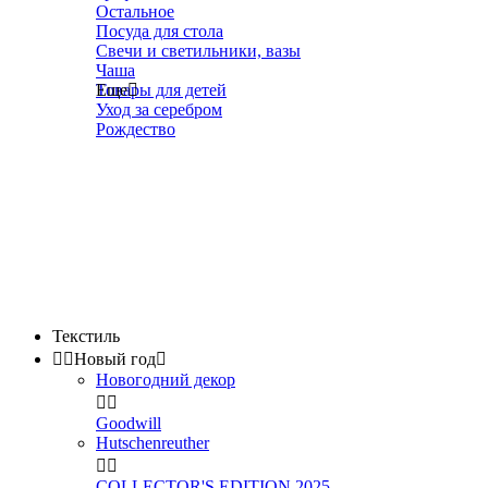
Остальное
Посуда для стола
Свечи и светильники, вазы
Чаша
Товары для детей
Еще

Уход за серебром
Рождество
Текстиль


Новый год

Новогодний декор


Goodwill
Hutschenreuther


COLLECTOR'S EDITION 2025