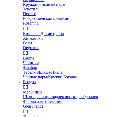
Кружки и чайные пары
Текстиль
Прочее
Рождественская коллекция
Rosenthal


Rosenthal Дикие цветы
Ангелочки
Вазы
Degrenne


Brume
Чайники
Фарфор
Тарелки/Блюда/Пиалы
Чайные пары/Кружки/Бокалы
Peugeot


Мельницы
Штопоры и принадлежности для бутылок
Формы для запекания
Gien France


Тарелки