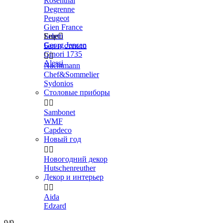
Rosenthal
Degrenne
Peugeot
Gien France
Seletti
Еще

Georg Jensen
Бар и стекло
Ginori 1735


Alessi
Nachtmann
Chef&Sommelier
Sydonios
Столовые приборы


Sambonet
WMF
Capdeco
Новый год


Новогодний декор
Hutschenreuther
Декор и интерьер


Aida
Edzard
9/9