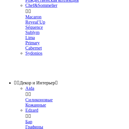
Рождественская коллекция
Chef&Sommelier


Macaron
Reveal’Up
Séquence
Sublym
Lima
Primary
Cabernet
Sydonios


Декор и Интерьер

Aida


Силиконовые
Кожанные
Edzard


Бар
Графины