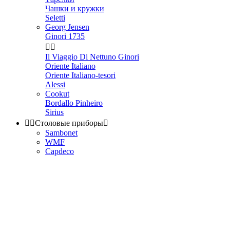
Чашки и кружки
Seletti
Georg Jensen
Ginori 1735


Il Viaggio Di Nettuno Ginori
Oriente Italiano
Oriente Italiano-tesori
Alessi
Cookut
Bordallo Pinheiro
Sirius


Столовые приборы

Sambonet
WMF
Capdeco