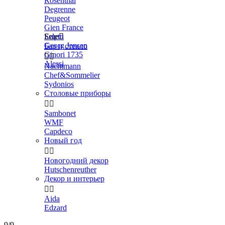
Rosenthal
Degrenne
Peugeot
Gien France
Seletti
Еще

Georg Jensen
Бар и стекло
Ginori 1735


Alessi
Nachtmann
Chef&Sommelier
Sydonios
Столовые приборы


Sambonet
WMF
Capdeco
Новый год


Новогодний декор
Hutschenreuther
Декор и интерьер


Aida
Edzard
9/9