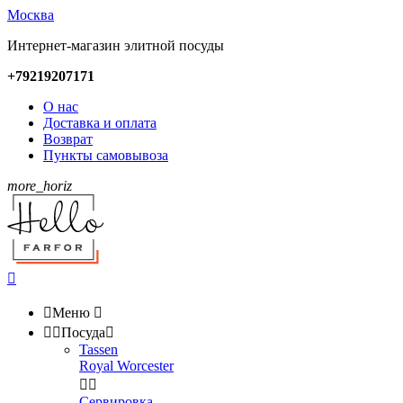
Москва
Интернет-магазин элитной посуды
+79219207171
О нас
Доставка и оплата
Возврат
Пункты самовывоза
more_horiz


Меню



Посуда

Tassen
Royal Worcester


Сервировка