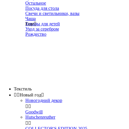
Остальное
Посуда для стола
Свечи и светильники, вазы
Чаша
Товары для детей
Еще

Уход за серебром
Рождество
Текстиль


Новый год

Новогодний декор


Goodwill
Hutschenreuther


COLLECTOR'S EDITION 2025