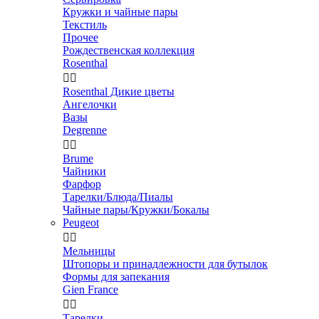
Кружки и чайные пары
Текстиль
Прочее
Рождественская коллекция
Rosenthal


Rosenthal Дикие цветы
Ангелочки
Вазы
Degrenne


Brume
Чайники
Фарфор
Тарелки/Блюда/Пиалы
Чайные пары/Кружки/Бокалы
Peugeot


Мельницы
Штопоры и принадлежности для бутылок
Формы для запекания
Gien France


Тарелки