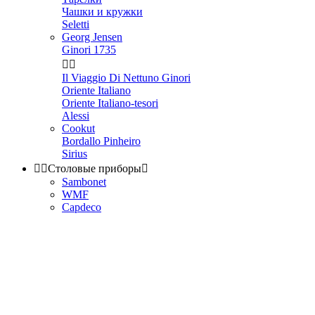
Чашки и кружки
Seletti
Georg Jensen
Ginori 1735


Il Viaggio Di Nettuno Ginori
Oriente Italiano
Oriente Italiano-tesori
Alessi
Cookut
Bordallo Pinheiro
Sirius


Столовые приборы

Sambonet
WMF
Capdeco