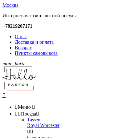
Москва
Интернет-магазин элитной посуды
+79219207171
О нас
Доставка и оплата
Возврат
Пункты самовывоза
more_horiz


Меню



Посуда

Tassen
Royal Worcester


Сервировка