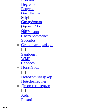
Rosenthal
Degrenne
Peugeot
Gien France
Seletti
Еще

Georg Jensen
Бар и стекло
Ginori 1735


Alessi
Nachtmann
Chef&Sommelier
Sydonios
Столовые приборы


Sambonet
WMF
Capdeco
Новый год


Новогодний декор
Hutschenreuther
Декор и интерьер


Aida
Edzard
9/9