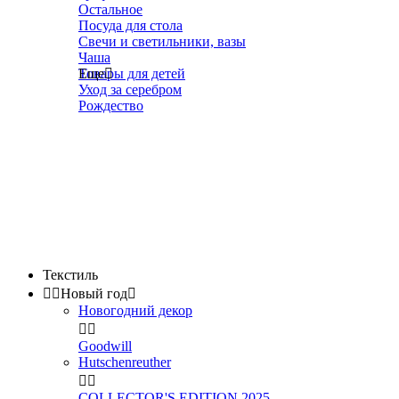
Остальное
Посуда для стола
Свечи и светильники, вазы
Чаша
Товары для детей
Еще

Уход за серебром
Рождество
Текстиль


Новый год

Новогодний декор


Goodwill
Hutschenreuther


COLLECTOR'S EDITION 2025