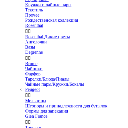
Кружки и чайные пары
Текстиль
Прочее
Рождественская коллекция
Rosenthal


Rosenthal Дикие цветы
Ангелочки
Вазы
Degrenne


Brume
Чайники
Фарфор
Тарелки/Блюда/Пиалы
Чайные пары/Кружки/Бокалы
Peugeot


Мельницы
Штопоры и принадлежности для бутылок
Формы для запекания
Gien France


Тарелки