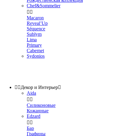
Рождественская коллекция
Chef&Sommelier


Macaron
Reveal’Up
Séquence
Sublym
Lima
Primary
Cabernet
Sydonios


Декор и Интерьер

Aida


Силиконовые
Кожанные
Edzard


Бар
Графины