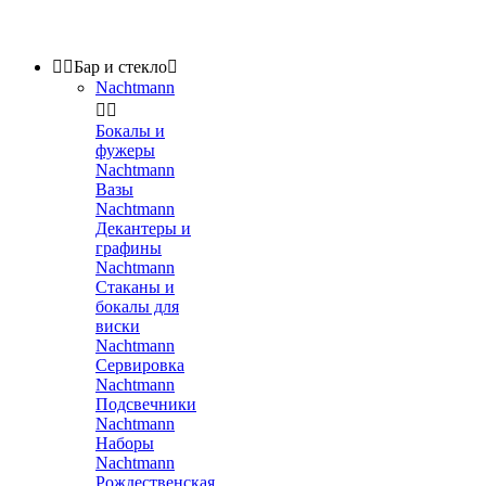


Бар и стекло

Nachtmann


Бокалы и
фужеры
Nachtmann
Вазы
Nachtmann
Декантеры и
графины
Nachtmann
Стаканы и
бокалы для
виски
Nachtmann
Сервировка
Nachtmann
Подсвечники
Nachtmann
Наборы
Nachtmann
Рождественская