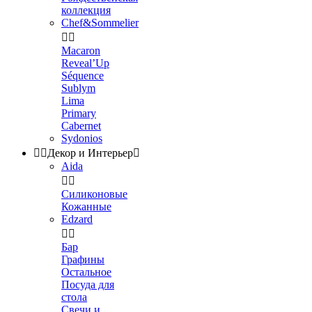
коллекция
Chef&Sommelier


Macaron
Reveal’Up
Séquence
Sublym
Lima
Primary
Cabernet
Sydonios


Декор и Интерьер

Aida


Силиконовые
Кожанные
Edzard


Бар
Графины
Остальное
Посуда для
стола
Свечи и