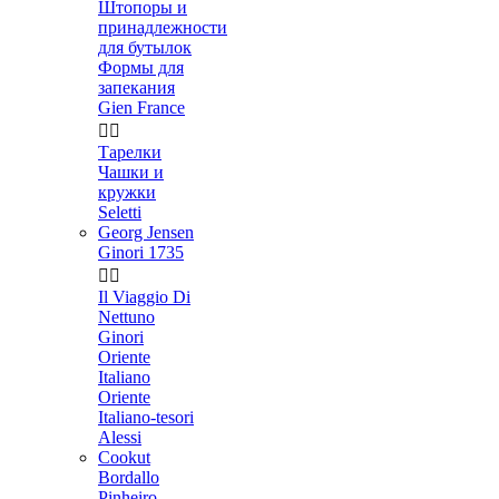
Штопоры и
принадлежности
для бутылок
Формы для
запекания
Gien France


Тарелки
Чашки и
кружки
Seletti
Georg Jensen
Ginori 1735


Il Viaggio Di
Nettuno
Ginori
Oriente
Italiano
Oriente
Italiano-tesori
Alessi
Cookut
Bordallo
Pinheiro