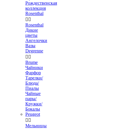
Рождественская
коллекция
Rosenthal


Rosenthal
Дикие
цветы
Ангелочки
Вазы
Degrenne


Brume
Чайники
Фарфор
Тарелки/
Блюда/
Пиалы
Чайные
пары/
Кружки/
Бокалы
Peugeot


Мельницы