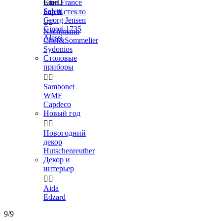
Gien France
Еще

Seletti
Бар и стекло
Georg Jensen


Ginori 1735
Nachtmann
Alessi
Chef&Sommelier
Sydonios
Столовые
приборы


Sambonet
WMF
Capdeco
Новый год


Новогодний
декор
Hutschenreuther
Декор и
интерьер


Aida
Edzard
9/9