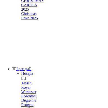
CHRISTMAS
CAROLS
2025
Christmas
Love 2025


Бренды

Посуда


Tassen
Royal
Worcester
Rosenthal
Degrenne
Peugeot