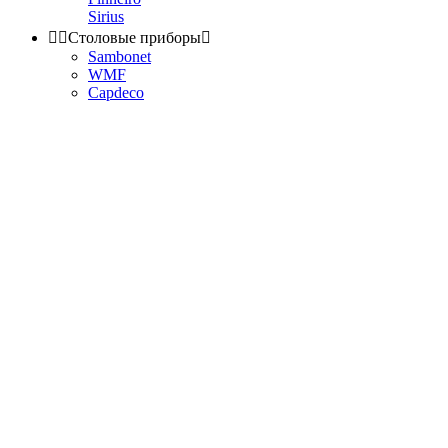
Sirius


Столовые приборы

Sambonet
WMF
Capdeco