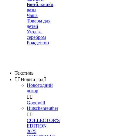
светильники,
Еще

вазы
Чаша
Товары для
детей
Уход за
серебром
Рождество
Текстиль


Новый год

Новогодний
декор


Goodwill
Hutschenreuther


COLLECTOR'S
EDITION
2025