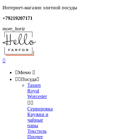
Интернет-магазин элитной посуды
+79219207171
more_horiz


Меню



Посуда

Tassen
Royal
Worcester


Сервировка
Кружки и
чайные
пары
Текстиль
Прочее