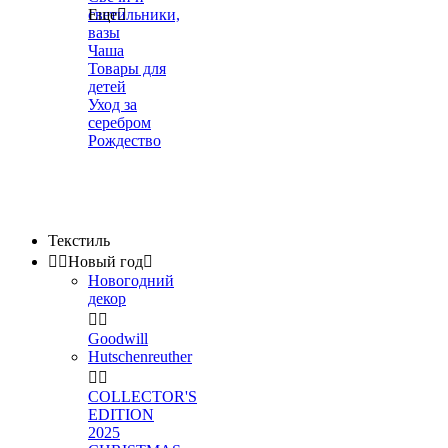
светильники,
Еще

вазы
Чаша
Товары для
детей
Уход за
серебром
Рождество
Текстиль


Новый год

Новогодний
декор


Goodwill
Hutschenreuther


COLLECTOR'S
EDITION
2025