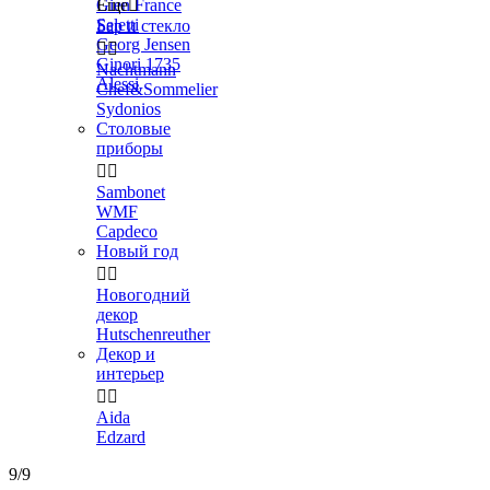
Gien France
Еще

Seletti
Бар и стекло
Georg Jensen


Ginori 1735
Nachtmann
Alessi
Chef&Sommelier
Sydonios
Столовые
приборы


Sambonet
WMF
Capdeco
Новый год


Новогодний
декор
Hutschenreuther
Декор и
интерьер


Aida
Edzard
9/9