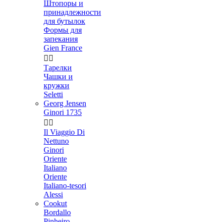
Штопоры и
принадлежности
для бутылок
Формы для
запекания
Gien France


Тарелки
Чашки и
кружки
Seletti
Georg Jensen
Ginori 1735


Il Viaggio Di
Nettuno
Ginori
Oriente
Italiano
Oriente
Italiano-tesori
Alessi
Cookut
Bordallo
Pinheiro