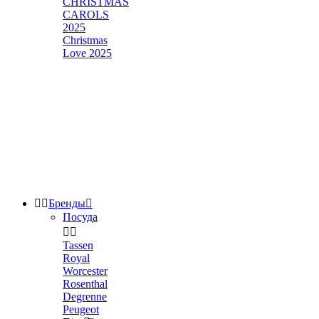
CHRISTMAS
CAROLS
2025
Christmas
Love 2025


Бренды

Посуда


Tassen
Royal
Worcester
Rosenthal
Degrenne
Peugeot