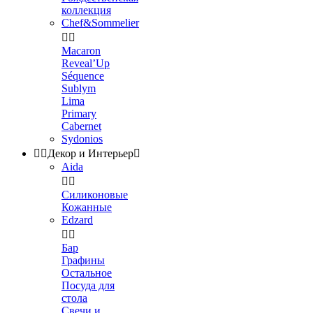
коллекция
Chef&Sommelier


Macaron
Reveal’Up
Séquence
Sublym
Lima
Primary
Cabernet
Sydonios


Декор и Интерьер

Aida


Силиконовые
Кожанные
Edzard


Бар
Графины
Остальное
Посуда для
стола
Свечи и