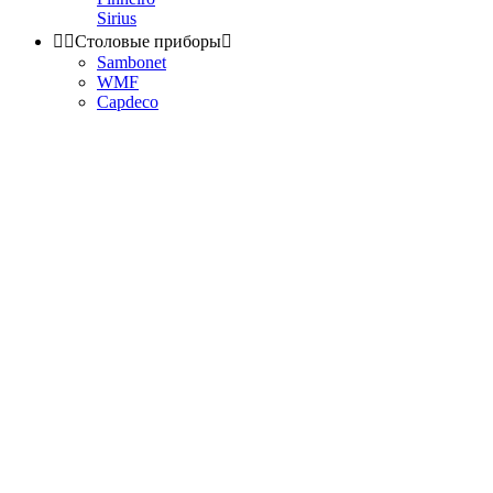
Sirius


Столовые приборы

Sambonet
WMF
Capdeco