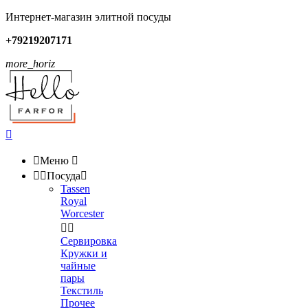
Интернет-магазин элитной посуды
+79219207171
more_horiz


Меню



Посуда

Tassen
Royal
Worcester


Сервировка
Кружки и
чайные
пары
Текстиль
Прочее