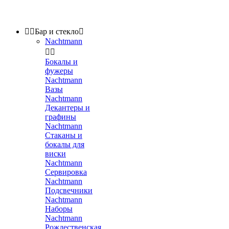


Бар и стекло

Nachtmann


Бокалы и
фужеры
Nachtmann
Вазы
Nachtmann
Декантеры и
графины
Nachtmann
Стаканы и
бокалы для
виски
Nachtmann
Сервировка
Nachtmann
Подсвечники
Nachtmann
Наборы
Nachtmann
Рождественская