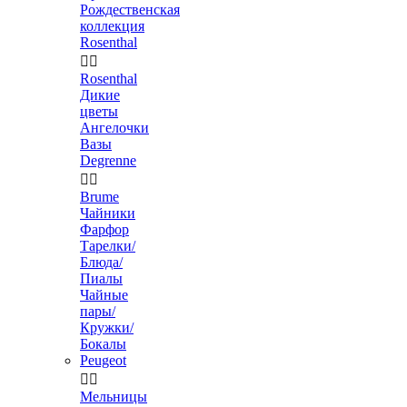
Рождественская
коллекция
Rosenthal


Rosenthal
Дикие
цветы
Ангелочки
Вазы
Degrenne


Brume
Чайники
Фарфор
Тарелки/
Блюда/
Пиалы
Чайные
пары/
Кружки/
Бокалы
Peugeot


Мельницы