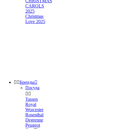
CHRISTMAS
CAROLS
2025
Christmas
Love 2025


Бренды

Посуда


Tassen
Royal
Worcester
Rosenthal
Degrenne
Peugeot