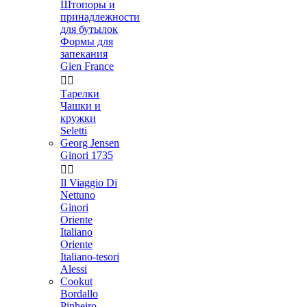
Штопоры и
принадлежности
для бутылок
Формы для
запекания
Gien France


Тарелки
Чашки и
кружки
Seletti
Georg Jensen
Ginori 1735


Il Viaggio Di
Nettuno
Ginori
Oriente
Italiano
Oriente
Italiano-tesori
Alessi
Cookut
Bordallo
Pinheiro