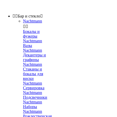


Бар и стекло

Nachtmann


Бокалы и
фужеры
Nachtmann
Вазы
Nachtmann
Декантеры и
графины
Nachtmann
Стаканы и
бокалы для
виски
Nachtmann
Сервировка
Nachtmann
Подсвечники
Nachtmann
Наборы
Nachtmann
Рождественская