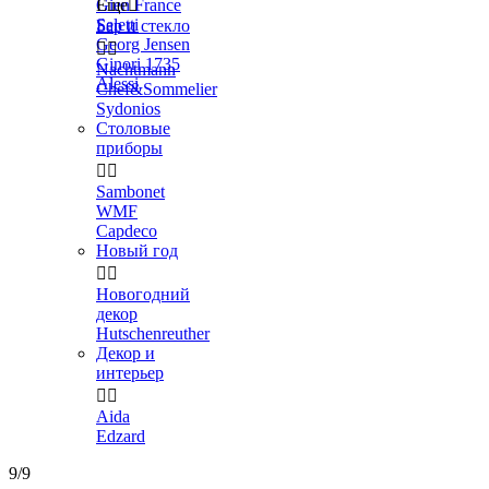
Gien France
Еще

Seletti
Бар и стекло
Georg Jensen


Ginori 1735
Nachtmann
Alessi
Chef&Sommelier
Sydonios
Столовые
приборы


Sambonet
WMF
Capdeco
Новый год


Новогодний
декор
Hutschenreuther
Декор и
интерьер


Aida
Edzard
9/9