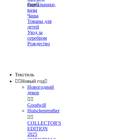
светильники,
Еще

вазы
Чаша
Товары для
детей
Уход за
серебром
Рождество
Текстиль


Новый год

Новогодний
декор


Goodwill
Hutschenreuther


COLLECTOR'S
EDITION
2025