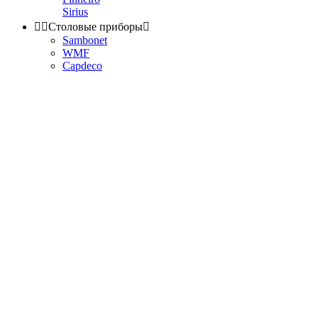
Sirius


Столовые приборы

Sambonet
WMF
Capdeco