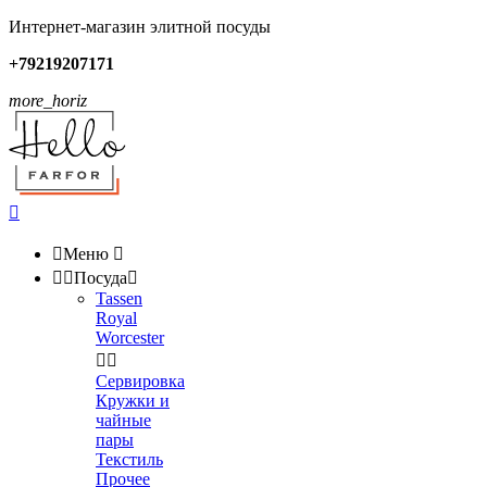
Интернет-магазин элитной посуды
+79219207171
more_horiz


Меню



Посуда

Tassen
Royal
Worcester


Сервировка
Кружки и
чайные
пары
Текстиль
Прочее