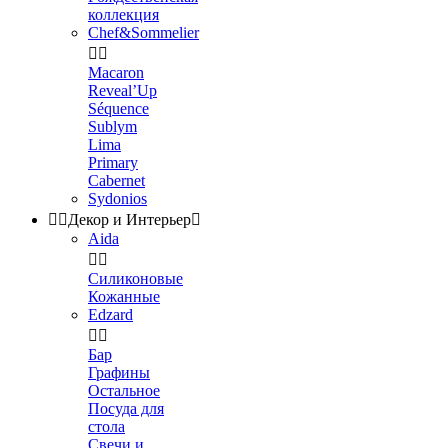
коллекция
Chef&Sommelier


Macaron
Reveal’Up
Séquence
Sublym
Lima
Primary
Cabernet
Sydonios


Декор и Интерьер

Aida


Силиконовые
Кожанные
Edzard


Бар
Графины
Остальное
Посуда для
стола
Свечи и