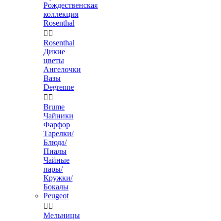
Рождественская
коллекция
Rosenthal


Rosenthal
Дикие
цветы
Ангелочки
Вазы
Degrenne


Brume
Чайники
Фарфор
Тарелки/
Блюда/
Пиалы
Чайные
пары/
Кружки/
Бокалы
Peugeot


Мельницы