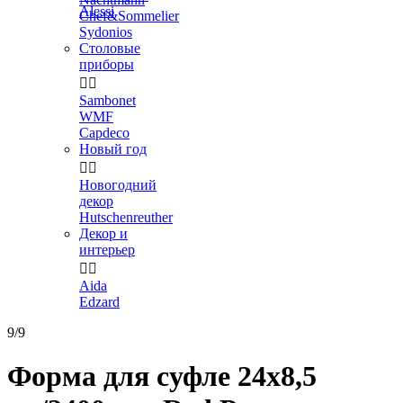
Alessi
Chef&Sommelier
Sydonios
Столовые
приборы


Sambonet
WMF
Capdeco
Новый год


Новогодний
декор
Hutschenreuther
Декор и
интерьер


Aida
Edzard
9/9
Форма для суфле 24x8,5