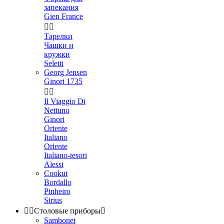
запекания
Gien France


Тарелки
Чашки и
кружки
Seletti
Georg Jensen
Ginori 1735


Il Viaggio Di
Nettuno
Ginori
Oriente
Italiano
Oriente
Italiano-tesori
Alessi
Cookut
Bordallo
Pinheiro
Sirius


Столовые приборы

Sambonet