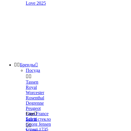
Love 2025


Бренды

Посуда


Tassen
Royal
Worcester
Rosenthal
Degrenne
Peugeot
Gien France
Еще

Seletti
Бар и стекло
Georg Jensen


Ginori 1735
Nachtmann