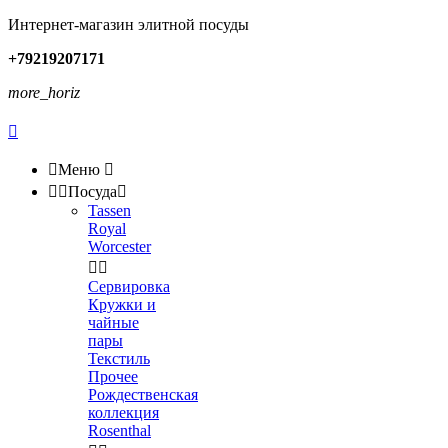
Интернет-магазин элитной посуды
+79219207171
more_horiz


Меню



Посуда

Tassen
Royal
Worcester


Сервировка
Кружки и
чайные
пары
Текстиль
Прочее
Рождественская
коллекция
Rosenthal