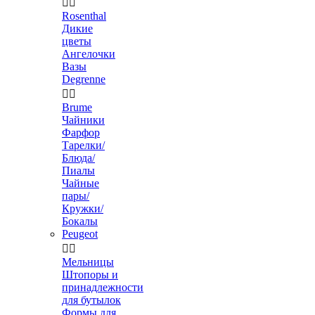


Rosenthal
Дикие
цветы
Ангелочки
Вазы
Degrenne


Brume
Чайники
Фарфор
Тарелки/
Блюда/
Пиалы
Чайные
пары/
Кружки/
Бокалы
Peugeot


Мельницы
Штопоры и
принадлежности
для бутылок
Формы для