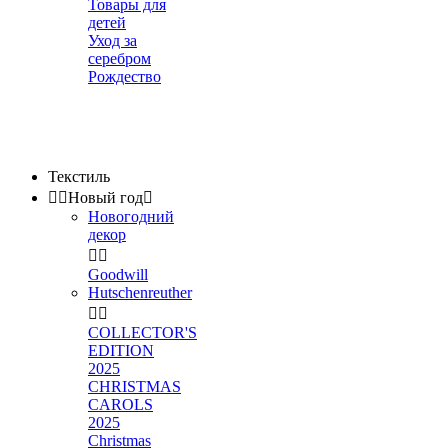
Товары для
детей
Уход за
серебром
Рождество
Текстиль


Новый год

Новогодний
декор


Goodwill
Hutschenreuther


COLLECTOR'S
EDITION
2025
CHRISTMAS
CAROLS
2025
Christmas