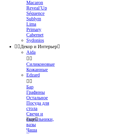
Macaron
Reveal’Up
Séquence
Sublym
Lima
Primary
Cabernet
Sydonios


Декор и Интерьер

Aida


Силиконовые
Кожанные
Edzard


Бар
Графины
Остальное
Посуда для
стола
Свечи и
светильники,
Еще

вазы
Чаша