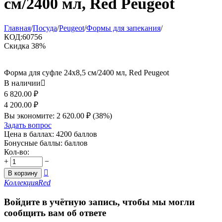
см/2400 мл, Red Peugeot
Главная
/
Посуда
/
Peugeot
/
Формы для запекания
/
КОД:
60756
Скидка
38%
Форма для суфле 24x8,5 см/2400 мл, Red Peugeot
В наличии

6 820.00
₽
4 200.00
₽
Вы экономите:
2 620.00
₽
(
38
%)
Задать вопрос
Цена в баллах:
4200 баллов
Бонусные баллы:
баллов
Кол-во:
+
−

В корзину
Коллекция
Red
Войдите в учётную запись, чтобы мы могли
сообщить вам об ответе