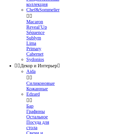
коллекция
Chef&Sommelier


Macaron
Reveal’Up
Séquence
Sublym
Lima
Primary
Cabernet
Sydonios


Декор и Интерьер

Aida


Силиконовые
Кожанные
Edzard


Бар
Графины
Остальное
Посуда для
стола
Свечи и