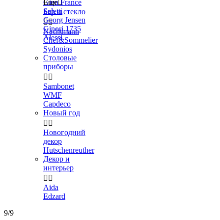
Gien France
Еще

Seletti
Бар и стекло
Georg Jensen


Ginori 1735
Nachtmann
Alessi
Chef&Sommelier
Sydonios
Столовые
приборы


Sambonet
WMF
Capdeco
Новый год


Новогодний
декор
Hutschenreuther
Декор и
интерьер


Aida
Edzard
9/9