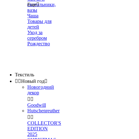
светильники,
Еще

вазы
Чаша
Товары для
детей
Уход за
серебром
Рождество
Текстиль


Новый год

Новогодний
декор


Goodwill
Hutschenreuther


COLLECTOR'S
EDITION
2025