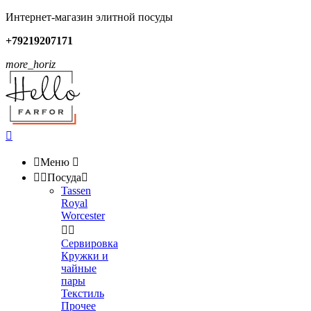
Интернет-магазин элитной посуды
+79219207171
more_horiz


Меню



Посуда

Tassen
Royal
Worcester


Сервировка
Кружки и
чайные
пары
Текстиль
Прочее