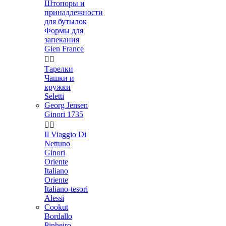
Штопоры и
принадлежности
для бутылок
Формы для
запекания
Gien France


Тарелки
Чашки и
кружки
Seletti
Georg Jensen
Ginori 1735


Il Viaggio Di
Nettuno
Ginori
Oriente
Italiano
Oriente
Italiano-tesori
Alessi
Cookut
Bordallo
Pinheiro