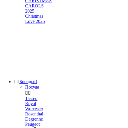
CHRISTMAS
CAROLS
2025
Christmas
Love 2025


Бренды

Посуда


Tassen
Royal
Worcester
Rosenthal
Degrenne
Peugeot