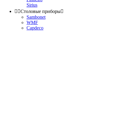
Sirius


Столовые приборы

Sambonet
WMF
Capdeco