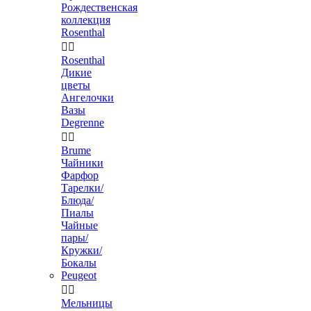
Рождественская
коллекция
Rosenthal


Rosenthal
Дикие
цветы
Ангелочки
Вазы
Degrenne


Brume
Чайники
Фарфор
Тарелки/
Блюда/
Пиалы
Чайные
пары/
Кружки/
Бокалы
Peugeot


Мельницы