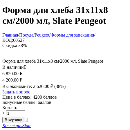
Форма для хлеба 31х11x8
см/2000 мл, Slate Peugeot
Главная
/
Посуда
/
Peugeot
/
Формы для запекания
/
КОД:
60527
Скидка
38%
Форма для хлеба 31х11x8 см/2000 мл, Slate Peugeot
В наличии

6 820.00
₽
4 200.00
₽
Вы экономите:
2 620.00
₽
(
38
%)
Задать вопрос
Цена в баллах:
4200 баллов
Бонусные баллы:
баллов
Кол-во:
+
−

В корзину
Коллекция
Slate