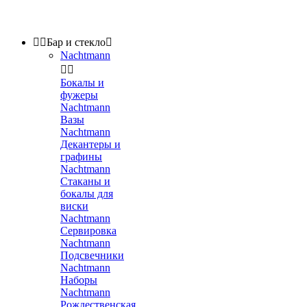


Бар и стекло

Nachtmann


Бокалы и
фужеры
Nachtmann
Вазы
Nachtmann
Декантеры и
графины
Nachtmann
Стаканы и
бокалы для
виски
Nachtmann
Сервировка
Nachtmann
Подсвечники
Nachtmann
Наборы
Nachtmann
Рождественская