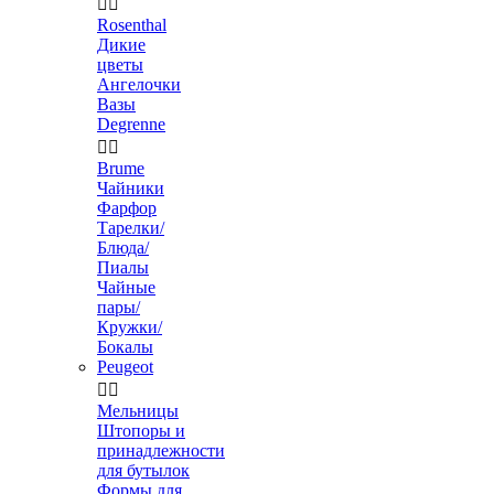


Rosenthal
Дикие
цветы
Ангелочки
Вазы
Degrenne


Brume
Чайники
Фарфор
Тарелки/
Блюда/
Пиалы
Чайные
пары/
Кружки/
Бокалы
Peugeot


Мельницы
Штопоры и
принадлежности
для бутылок
Формы для