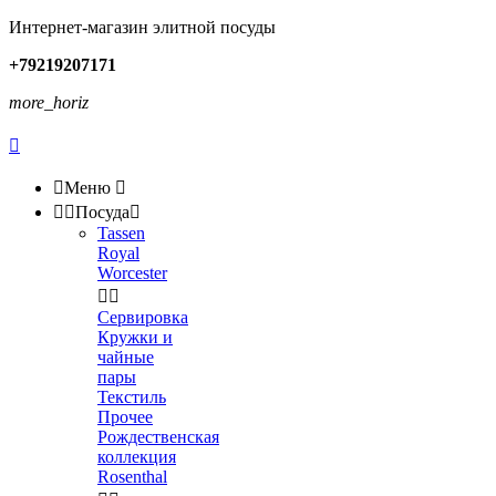
Интернет-магазин элитной посуды
+79219207171
more_horiz


Меню



Посуда

Tassen
Royal
Worcester


Сервировка
Кружки и
чайные
пары
Текстиль
Прочее
Рождественская
коллекция
Rosenthal