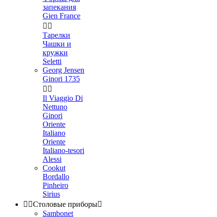
запекания
Gien France


Тарелки
Чашки и
кружки
Seletti
Georg Jensen
Ginori 1735


Il Viaggio Di
Nettuno
Ginori
Oriente
Italiano
Oriente
Italiano-tesori
Alessi
Cookut
Bordallo
Pinheiro
Sirius


Столовые приборы

Sambonet