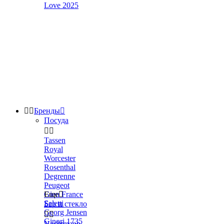
Love 2025


Бренды

Посуда


Tassen
Royal
Worcester
Rosenthal
Degrenne
Peugeot
Gien France
Еще

Seletti
Бар и стекло
Georg Jensen


Ginori 1735
Nachtmann