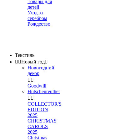
Товары для
детей
Уход за
серебром
Рождество
Текстиль


Новый год

Новогодний
декор


Goodwill
Hutschenreuther


COLLECTOR'S
EDITION
2025
CHRISTMAS
CAROLS
2025
Christmas