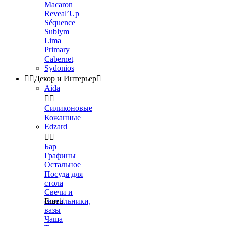
Macaron
Reveal’Up
Séquence
Sublym
Lima
Primary
Cabernet
Sydonios


Декор и Интерьер

Aida


Силиконовые
Кожанные
Edzard


Бар
Графины
Остальное
Посуда для
стола
Свечи и
светильники,
Еще

вазы
Чаша