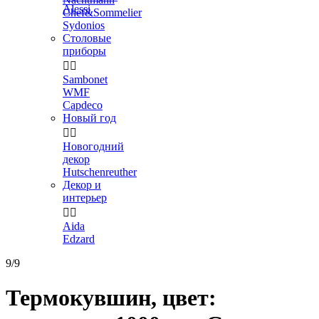
Alessi
Chef&Sommelier
Sydonios
Столовые
приборы


Sambonet
WMF
Capdeco
Новый год


Новогодний
декор
Hutschenreuther
Декор и
интерьер


Aida
Edzard
9/9
Термокувшин, цвет: