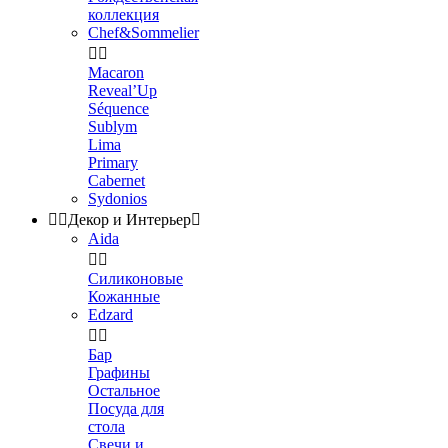
коллекция
Chef&Sommelier


Macaron
Reveal’Up
Séquence
Sublym
Lima
Primary
Cabernet
Sydonios


Декор и Интерьер

Aida


Силиконовые
Кожанные
Edzard


Бар
Графины
Остальное
Посуда для
стола
Свечи и