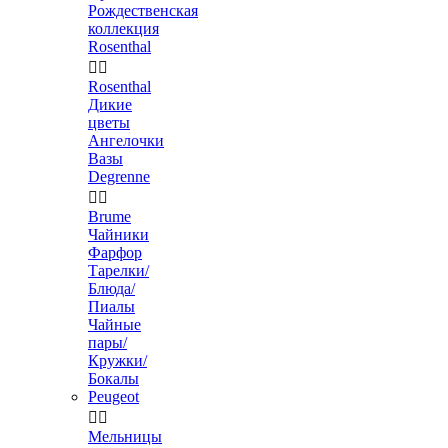
Рождественская
коллекция
Rosenthal


Rosenthal
Дикие
цветы
Ангелочки
Вазы
Degrenne


Brume
Чайники
Фарфор
Тарелки/
Блюда/
Пиалы
Чайные
пары/
Кружки/
Бокалы
Peugeot


Мельницы