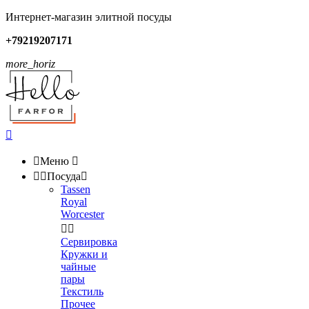
Интернет-магазин элитной посуды
+79219207171
more_horiz


Меню



Посуда

Tassen
Royal
Worcester


Сервировка
Кружки и
чайные
пары
Текстиль
Прочее