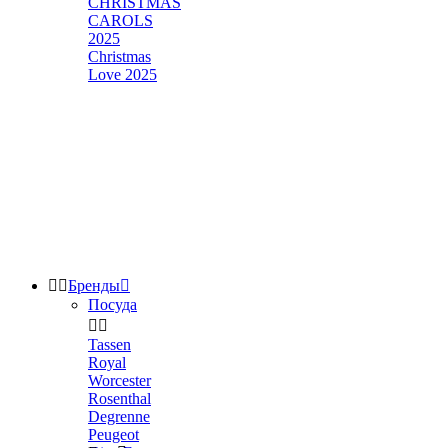
CHRISTMAS
CAROLS
2025
Christmas
Love 2025


Бренды

Посуда


Tassen
Royal
Worcester
Rosenthal
Degrenne
Peugeot