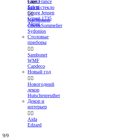
Gien France
Еще

Seletti
Бар и стекло
Georg Jensen


Ginori 1735
Nachtmann
Alessi
Chef&Sommelier
Sydonios
Столовые
приборы


Sambonet
WMF
Capdeco
Новый год


Новогодний
декор
Hutschenreuther
Декор и
интерьер


Aida
Edzard
9/9