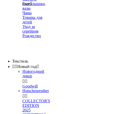
светильники,
Еще

вазы
Чаша
Товары для
детей
Уход за
серебром
Рождество
Текстиль


Новый год

Новогодний
декор


Goodwill
Hutschenreuther


COLLECTOR'S
EDITION
2025