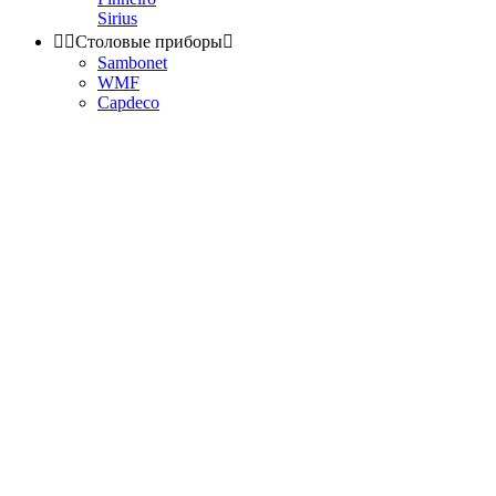
Sirius


Столовые приборы

Sambonet
WMF
Capdeco