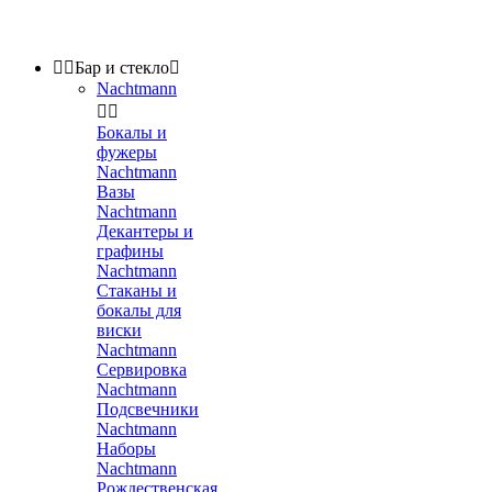


Бар и стекло

Nachtmann


Бокалы и
фужеры
Nachtmann
Вазы
Nachtmann
Декантеры и
графины
Nachtmann
Стаканы и
бокалы для
виски
Nachtmann
Сервировка
Nachtmann
Подсвечники
Nachtmann
Наборы
Nachtmann
Рождественская