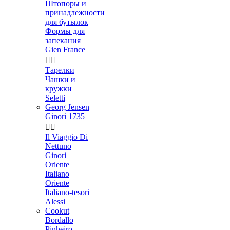
Штопоры и
принадлежности
для бутылок
Формы для
запекания
Gien France


Тарелки
Чашки и
кружки
Seletti
Georg Jensen
Ginori 1735


Il Viaggio Di
Nettuno
Ginori
Oriente
Italiano
Oriente
Italiano-tesori
Alessi
Cookut
Bordallo
Pinheiro