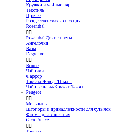
Кружки и чайные пары
Текстиль
Прочее
Рождественская коллекция
Rosenthal


Rosenthal Дикие цветы
Ангелочки
Вазы
Degrenne


Brume
Чайники
Фарфор
Тарелки/Блюда/Пиалы
Чайные пары/Кружки/Бокалы
Peugeot


Мельницы
Штопоры и принадлежности для бутылок
Формы для запекания
Gien France


Тарелки