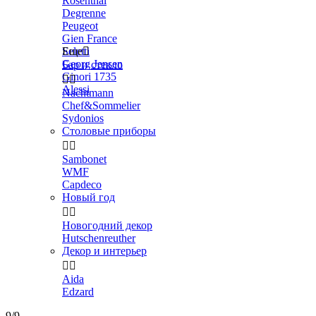
Rosenthal
Degrenne
Peugeot
Gien France
Seletti
Еще

Georg Jensen
Бар и стекло
Ginori 1735


Alessi
Nachtmann
Chef&Sommelier
Sydonios
Столовые приборы


Sambonet
WMF
Capdeco
Новый год


Новогодний декор
Hutschenreuther
Декор и интерьер


Aida
Edzard
9/9