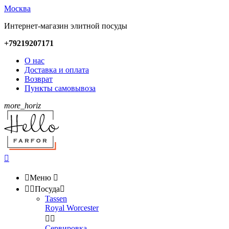
Москва
Интернет-магазин элитной посуды
+79219207171
О нас
Доставка и оплата
Возврат
Пункты самовывоза
more_horiz


Меню



Посуда

Tassen
Royal Worcester


Сервировка