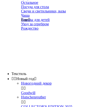
Остальное
Посуда для стола
Свечи и светильники, вазы
Чаша
Товары для детей
Еще

Уход за серебром
Рождество
Текстиль


Новый год

Новогодний декор


Goodwill
Hutschenreuther


COLLECTOR'S EDITION 2025