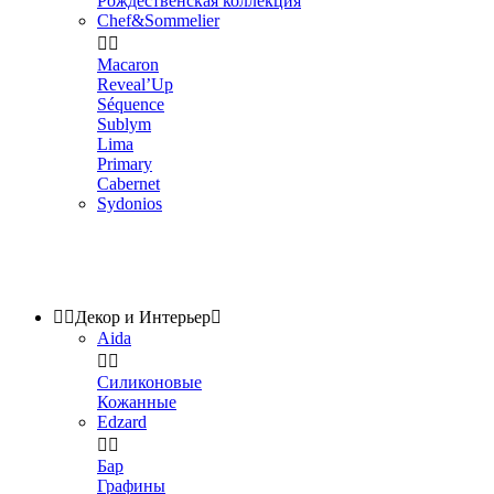
Рождественская коллекция
Chef&Sommelier


Macaron
Reveal’Up
Séquence
Sublym
Lima
Primary
Cabernet
Sydonios


Декор и Интерьер

Aida


Силиконовые
Кожанные
Edzard


Бар
Графины