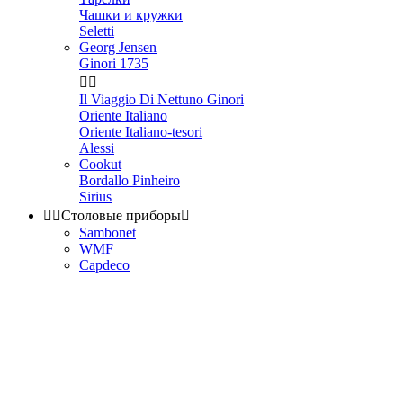
Чашки и кружки
Seletti
Georg Jensen
Ginori 1735


Il Viaggio Di Nettuno Ginori
Oriente Italiano
Oriente Italiano-tesori
Alessi
Cookut
Bordallo Pinheiro
Sirius


Столовые приборы

Sambonet
WMF
Capdeco