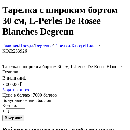
Тарелка с широким бортом
30 см, L-Perles De Rosee
Blanches Degrenn
Главная
/
Посуда
/
Degrenne
/
Тарелки/Блюда/Пиалы
/
КОД:
233926
Тарелка с широким бортом 30 см, L-Perles De Rosee Blanches
Degrenn
В наличии

7 000.00
₽
Задать вопрос
Цена в баллах:
7000 баллов
Бонусные баллы:
баллов
Кол-во:
+
−

В корзину
Войдите в учётную запись, чтобы мы могли