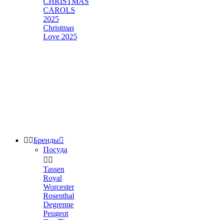
CHRISTMAS
CAROLS
2025
Christmas
Love 2025


Бренды

Посуда


Tassen
Royal
Worcester
Rosenthal
Degrenne
Peugeot