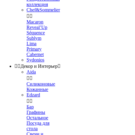
коллекция
Chef&Sommelier


Macaron
Reveal’Up
Séquence
Sublym
Lima
Primary
Cabernet
Sydonios


Декор и Интерьер

Aida


Силиконовые
Кожанные
Edzard


Бар
Графины
Остальное
Посуда для
стола
Свечи и