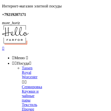
Интернет-магазин элитной посуды
+79219207171
more_horiz


Меню



Посуда

Tassen
Royal
Worcester


Сервировка
Кружки и
чайные
пары
Текстиль
Прочее