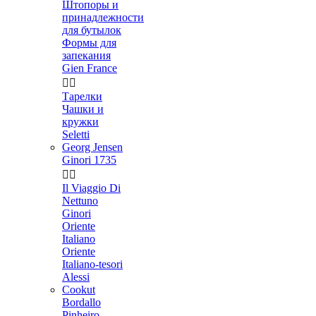
Штопоры и
принадлежности
для бутылок
Формы для
запекания
Gien France


Тарелки
Чашки и
кружки
Seletti
Georg Jensen
Ginori 1735


Il Viaggio Di
Nettuno
Ginori
Oriente
Italiano
Oriente
Italiano-tesori
Alessi
Cookut
Bordallo
Pinheiro