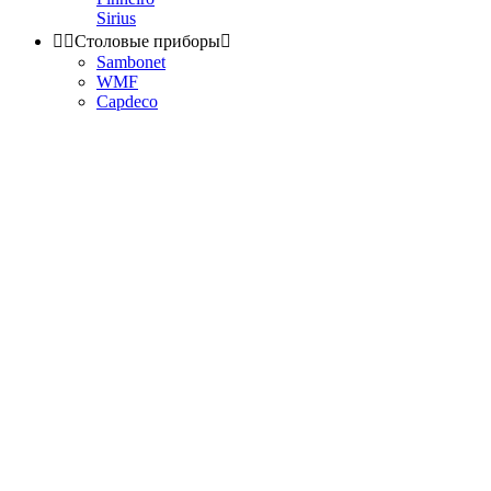
Sirius


Столовые приборы

Sambonet
WMF
Capdeco