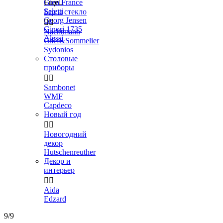
Gien France
Еще

Seletti
Бар и стекло
Georg Jensen


Ginori 1735
Nachtmann
Alessi
Chef&Sommelier
Sydonios
Столовые
приборы


Sambonet
WMF
Capdeco
Новый год


Новогодний
декор
Hutschenreuther
Декор и
интерьер


Aida
Edzard
9/9