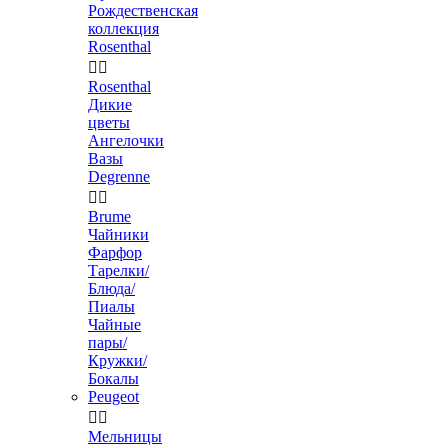
Рождественская
коллекция
Rosenthal


Rosenthal
Дикие
цветы
Ангелочки
Вазы
Degrenne


Brume
Чайники
Фарфор
Тарелки/
Блюда/
Пиалы
Чайные
пары/
Кружки/
Бокалы
Peugeot


Мельницы