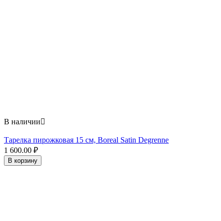
В наличии

Тарелка пирожковая 15 см, Boreal Satin Degrenne
1 600.00
₽
В корзину