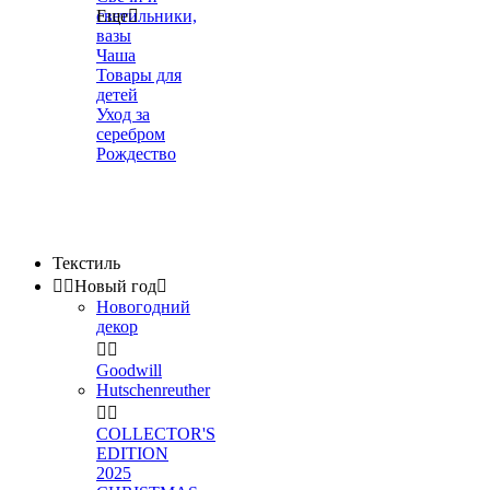
светильники,
Еще

вазы
Чаша
Товары для
детей
Уход за
серебром
Рождество
Текстиль


Новый год

Новогодний
декор


Goodwill
Hutschenreuther


COLLECTOR'S
EDITION
2025