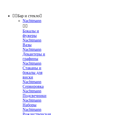


Бар и стекло

Nachtmann


Бокалы и
фужеры
Nachtmann
Вазы
Nachtmann
Декантеры и
графины
Nachtmann
Стаканы и
бокалы для
виски
Nachtmann
Сервировка
Nachtmann
Подсвечники
Nachtmann
Наборы
Nachtmann
Рождественская