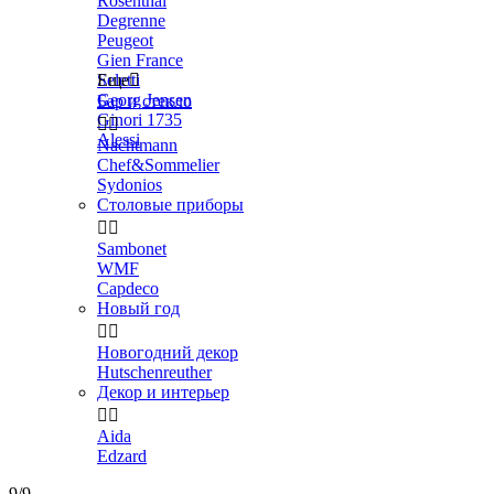
Rosenthal
Degrenne
Peugeot
Gien France
Seletti
Еще

Georg Jensen
Бар и стекло
Ginori 1735


Alessi
Nachtmann
Chef&Sommelier
Sydonios
Столовые приборы


Sambonet
WMF
Capdeco
Новый год


Новогодний декор
Hutschenreuther
Декор и интерьер


Aida
Edzard
9/9