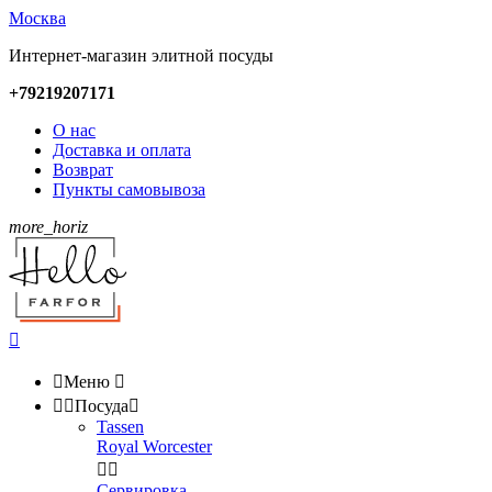
Москва
Интернет-магазин элитной посуды
+79219207171
О нас
Доставка и оплата
Возврат
Пункты самовывоза
more_horiz


Меню



Посуда

Tassen
Royal Worcester


Сервировка