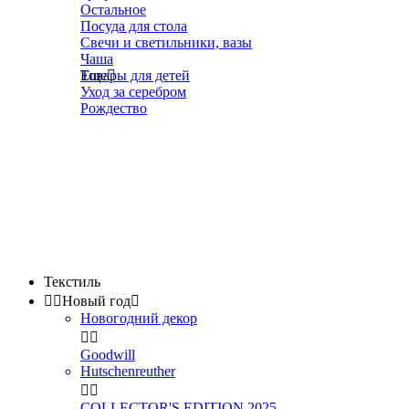
Остальное
Посуда для стола
Свечи и светильники, вазы
Чаша
Товары для детей
Еще

Уход за серебром
Рождество
Текстиль


Новый год

Новогодний декор


Goodwill
Hutschenreuther


COLLECTOR'S EDITION 2025