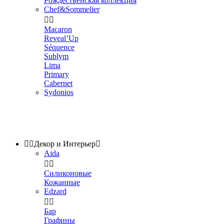
Рождественская коллекция
Chef&Sommelier


Macaron
Reveal’Up
Séquence
Sublym
Lima
Primary
Cabernet
Sydonios


Декор и Интерьер

Aida


Силиконовые
Кожанные
Edzard


Бар
Графины