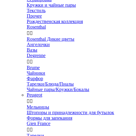
Кружки и чайные пары
Текстиль
Прочее
Рождественская коллекция
Rosenthal


Rosenthal Дикие цветы
Ангелочки
Вазы
Degrenne


Brume
Чайники
Фарфор
Тарелки/Блюда/Пиалы
Чайные пары/Кружки/Бокалы
Peugeot


Мельницы
Штопоры и принадлежности для бутылок
Формы для запекания
Gien France


Тарелки