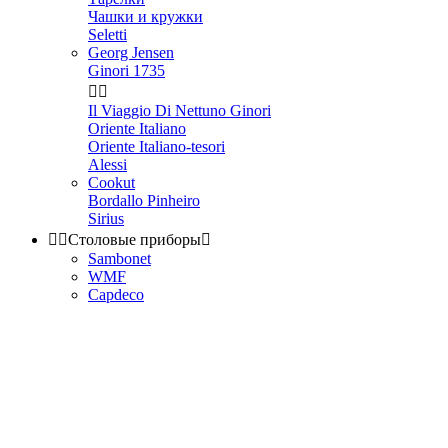
Чашки и кружки
Seletti
Georg Jensen
Ginori 1735


Il Viaggio Di Nettuno Ginori
Oriente Italiano
Oriente Italiano-tesori
Alessi
Cookut
Bordallo Pinheiro
Sirius


Столовые приборы

Sambonet
WMF
Capdeco