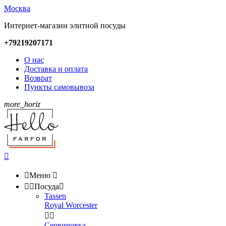
Москва
Интернет-магазин элитной посуды
+79219207171
О нас
Доставка и оплата
Возврат
Пункты самовывоза
more_horiz


Меню



Посуда

Tassen
Royal Worcester


Сервировка