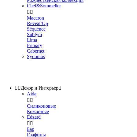
Рождественская коллекция
Chef&Sommelier


Macaron
Reveal’Up
Séquence
Sublym
Lima
Primary
Cabernet
Sydonios


Декор и Интерьер

Aida


Силиконовые
Кожанные
Edzard


Бар
Графины