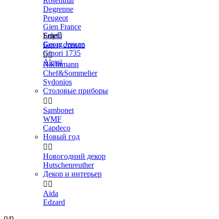
Rosenthal
Degrenne
Peugeot
Gien France
Seletti
Еще

Georg Jensen
Бар и стекло
Ginori 1735


Alessi
Nachtmann
Chef&Sommelier
Sydonios
Столовые приборы


Sambonet
WMF
Capdeco
Новый год


Новогодний декор
Hutschenreuther
Декор и интерьер


Aida
Edzard
9/9