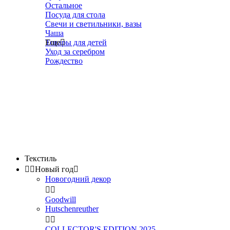
Остальное
Посуда для стола
Свечи и светильники, вазы
Чаша
Товары для детей
Еще

Уход за серебром
Рождество
Текстиль


Новый год

Новогодний декор


Goodwill
Hutschenreuther


COLLECTOR'S EDITION 2025