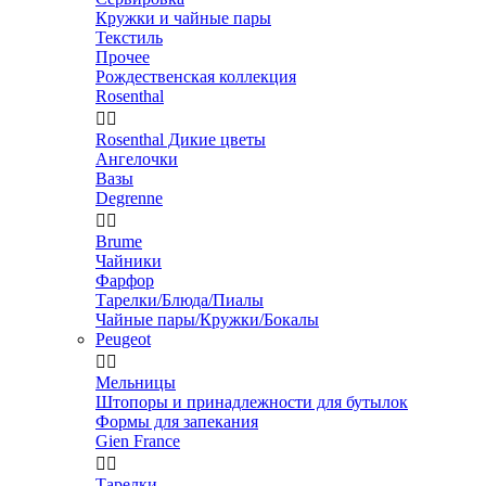
Кружки и чайные пары
Текстиль
Прочее
Рождественская коллекция
Rosenthal


Rosenthal Дикие цветы
Ангелочки
Вазы
Degrenne


Brume
Чайники
Фарфор
Тарелки/Блюда/Пиалы
Чайные пары/Кружки/Бокалы
Peugeot


Мельницы
Штопоры и принадлежности для бутылок
Формы для запекания
Gien France


Тарелки