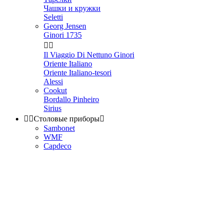
Чашки и кружки
Seletti
Georg Jensen
Ginori 1735


Il Viaggio Di Nettuno Ginori
Oriente Italiano
Oriente Italiano-tesori
Alessi
Cookut
Bordallo Pinheiro
Sirius


Столовые приборы

Sambonet
WMF
Capdeco