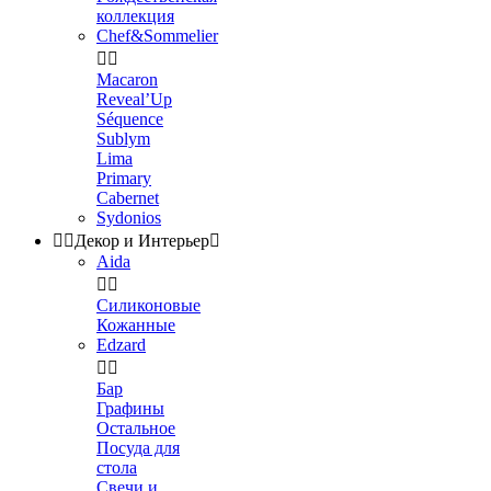
коллекция
Chef&Sommelier


Macaron
Reveal’Up
Séquence
Sublym
Lima
Primary
Cabernet
Sydonios


Декор и Интерьер

Aida


Силиконовые
Кожанные
Edzard


Бар
Графины
Остальное
Посуда для
стола
Свечи и