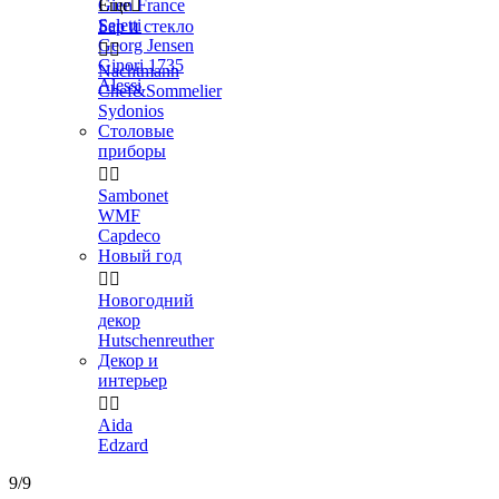
Gien France
Еще

Seletti
Бар и стекло
Georg Jensen


Ginori 1735
Nachtmann
Alessi
Chef&Sommelier
Sydonios
Столовые
приборы


Sambonet
WMF
Capdeco
Новый год


Новогодний
декор
Hutschenreuther
Декор и
интерьер


Aida
Edzard
9/9