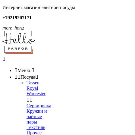
Интернет-магазин элитной посуды
+79219207171
more_horiz


Меню



Посуда

Tassen
Royal
Worcester


Сервировка
Кружки и
чайные
пары
Текстиль
Прочее