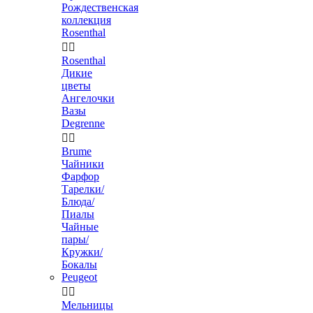
Рождественская
коллекция
Rosenthal


Rosenthal
Дикие
цветы
Ангелочки
Вазы
Degrenne


Brume
Чайники
Фарфор
Тарелки/
Блюда/
Пиалы
Чайные
пары/
Кружки/
Бокалы
Peugeot


Мельницы