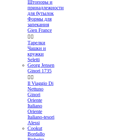
Штопоры и
принадлежности
для бутылок
Формы для
запекания
Gien France


Тарелки
Чашки и
кружки
Seletti
Georg Jensen
Ginori 1735


Il Viaggio Di
Nettuno
Ginori
Oriente
Italiano
Oriente
Italiano-tesori
Alessi
Cookut
Bordallo
Pinheiro