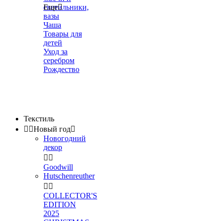
светильники,
Еще

вазы
Чаша
Товары для
детей
Уход за
серебром
Рождество
Текстиль


Новый год

Новогодний
декор


Goodwill
Hutschenreuther


COLLECTOR'S
EDITION
2025