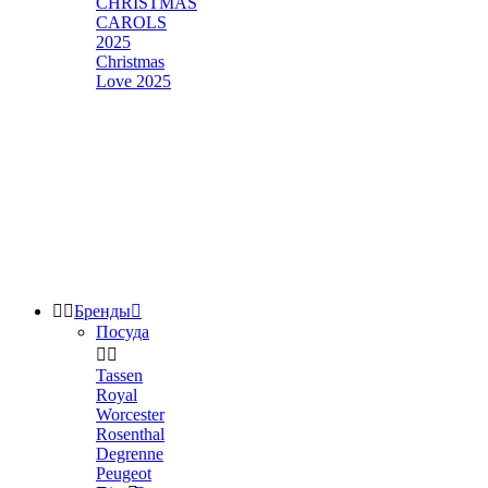
CHRISTMAS
CAROLS
2025
Christmas
Love 2025


Бренды

Посуда


Tassen
Royal
Worcester
Rosenthal
Degrenne
Peugeot