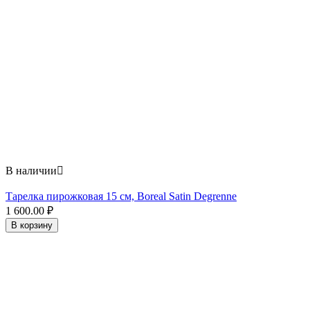
В наличии

Тарелка пирожковая 15 см, Boreal Satin Degrenne
1 600.00
₽
В корзину