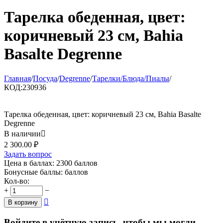
Тарелка обеденная, цвет:
коричневый 23 см, Bahia
Basalte Degrenne
Главная
/
Посуда
/
Degrenne
/
Тарелки/Блюда/Пиалы
/
КОД:
230936
Тарелка обеденная, цвет: коричневый 23 см, Bahia Basalte
Degrenne
В наличии

2 300.00
₽
Задать вопрос
Цена в баллах:
2300 баллов
Бонусные баллы:
баллов
Кол-во:
+
−

В корзину
Войдите в учётную запись, чтобы мы могли