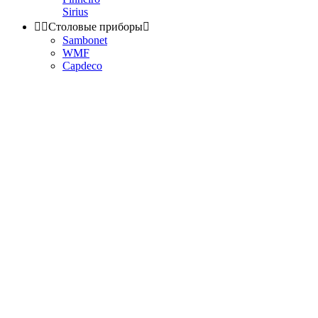
Sirius


Столовые приборы

Sambonet
WMF
Capdeco