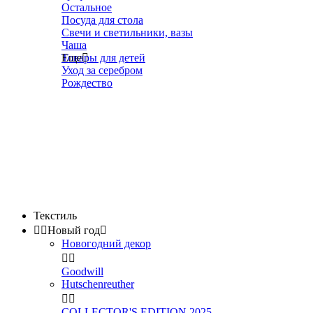
Остальное
Посуда для стола
Свечи и светильники, вазы
Чаша
Товары для детей
Еще

Уход за серебром
Рождество
Текстиль


Новый год

Новогодний декор


Goodwill
Hutschenreuther


COLLECTOR'S EDITION 2025