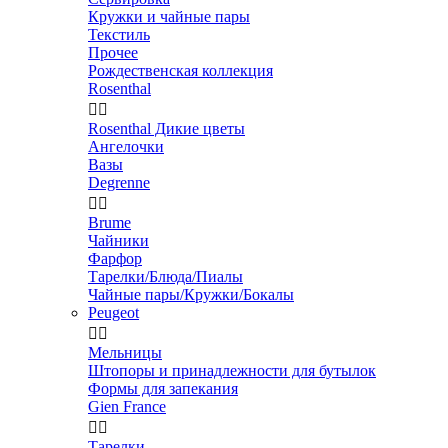
Кружки и чайные пары
Текстиль
Прочее
Рождественская коллекция
Rosenthal


Rosenthal Дикие цветы
Ангелочки
Вазы
Degrenne


Brume
Чайники
Фарфор
Тарелки/Блюда/Пиалы
Чайные пары/Кружки/Бокалы
Peugeot


Мельницы
Штопоры и принадлежности для бутылок
Формы для запекания
Gien France


Тарелки