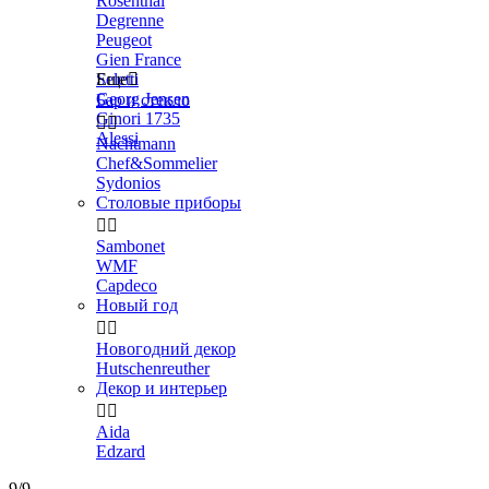
Rosenthal
Degrenne
Peugeot
Gien France
Seletti
Еще

Georg Jensen
Бар и стекло
Ginori 1735


Alessi
Nachtmann
Chef&Sommelier
Sydonios
Столовые приборы


Sambonet
WMF
Capdeco
Новый год


Новогодний декор
Hutschenreuther
Декор и интерьер


Aida
Edzard
9/9