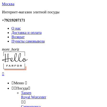
Москва
Интернет-магазин элитной посуды
+79219207171
О нас
Доставка и оплата
Возврат
Пункты самовывоза
more_horiz


Меню



Посуда

Tassen
Royal Worcester


Сервировка