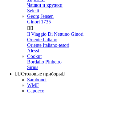
Чашки и кружки
Seletti
Georg Jensen
Ginori 1735


Il Viaggio Di Nettuno Ginori
Oriente Italiano
Oriente Italiano-tesori
Alessi
Cookut
Bordallo Pinheiro
Sirius


Столовые приборы

Sambonet
WMF
Capdeco