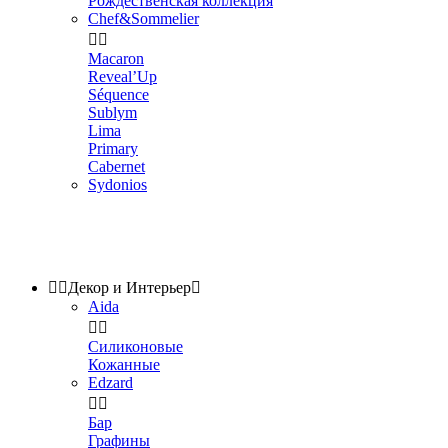
Рождественская коллекция
Chef&Sommelier


Macaron
Reveal’Up
Séquence
Sublym
Lima
Primary
Cabernet
Sydonios


Декор и Интерьер

Aida


Силиконовые
Кожанные
Edzard


Бар
Графины