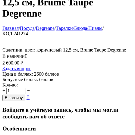
12,5 см, Brume Taupe
Degrenne
Главная
/
Посуда
/
Degrenne
/
Тарелки/Блюда/Пиалы
/
КОД:
241274
Салатник, цвет: коричневый 12,5 см, Brume Taupe Degrenne
В наличии

2 600.00
₽
Задать вопрос
Цена в баллах:
2600 баллов
Бонусные баллы:
баллов
Кол-во:
+
−

В корзину
Войдите в учётную запись, чтобы мы могли
сообщить вам об ответе
Особенности