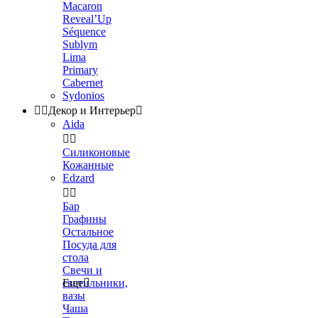
Macaron
Reveal’Up
Séquence
Sublym
Lima
Primary
Cabernet
Sydonios


Декор и Интерьер

Aida


Силиконовые
Кожанные
Edzard


Бар
Графины
Остальное
Посуда для
стола
Свечи и
светильники,
Еще

вазы
Чаша