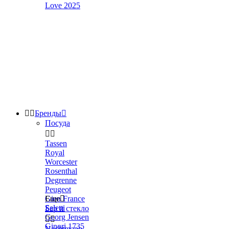
Love 2025


Бренды

Посуда


Tassen
Royal
Worcester
Rosenthal
Degrenne
Peugeot
Gien France
Еще

Seletti
Бар и стекло
Georg Jensen


Ginori 1735
Nachtmann