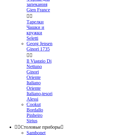
запекания
Gien France


Тарелки
Чашки и
кружки
Seletti
Georg Jensen
Ginori 1735


Il Viaggio Di
Nettuno
Ginori
Oriente
Italiano
Oriente
Italiano-tesori
Alessi
Cookut
Bordallo
Pinheiro
Sirius


Столовые приборы

Sambonet