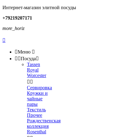
Интернет-магазин элитной посуды
+79219207171
more_horiz


Меню



Посуда

Tassen
Royal
Worcester


Сервировка
Кружки и
чайные
пары
Текстиль
Прочее
Рождественская
коллекция
Rosenthal