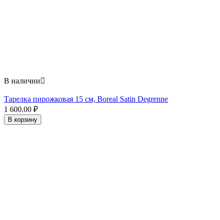
В наличии

Тарелка пирожковая 15 см, Boreal Satin Degrenne
1 600.00
₽
В корзину