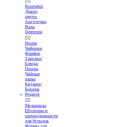


Rosenthal
Дикие
цветы
Ангелочки
Вазы
Degrenne


Brume
Чайники
Фарфор
Тарелки/
Блюда/
Пиалы
Чайные
пары/
Кружки/
Бокалы
Peugeot


Мельницы
Штопоры и
принадлежности
для бутылок
Формы для