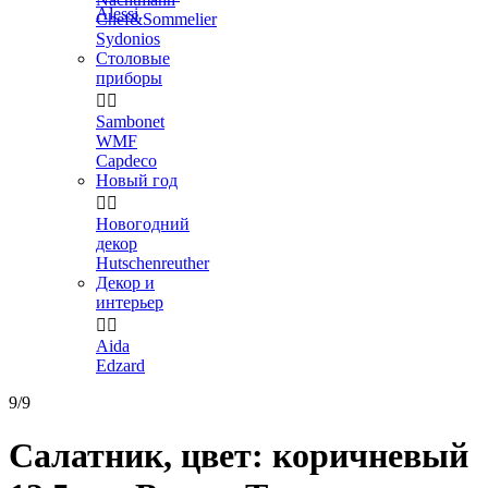
Alessi
Chef&Sommelier
Sydonios
Столовые
приборы


Sambonet
WMF
Capdeco
Новый год


Новогодний
декор
Hutschenreuther
Декор и
интерьер


Aida
Edzard
9/9
Салатник, цвет: коричневый