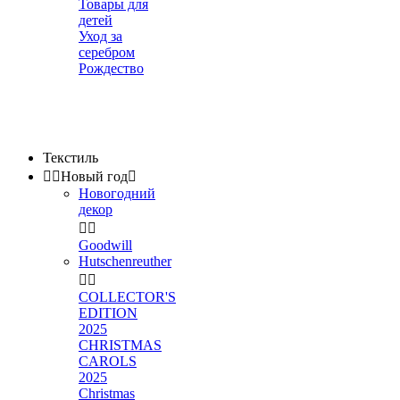
Товары для
детей
Уход за
серебром
Рождество
Текстиль


Новый год

Новогодний
декор


Goodwill
Hutschenreuther


COLLECTOR'S
EDITION
2025
CHRISTMAS
CAROLS
2025
Christmas