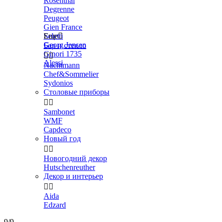
Rosenthal
Degrenne
Peugeot
Gien France
Seletti
Еще

Georg Jensen
Бар и стекло
Ginori 1735


Alessi
Nachtmann
Chef&Sommelier
Sydonios
Столовые приборы


Sambonet
WMF
Capdeco
Новый год


Новогодний декор
Hutschenreuther
Декор и интерьер


Aida
Edzard
9/9