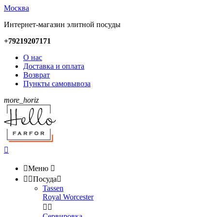
Москва
Интернет-магазин элитной посуды
+79219207171
О нас
Доставка и оплата
Возврат
Пункты самовывоза
more_horiz


Меню



Посуда

Tassen
Royal Worcester


Сервировка