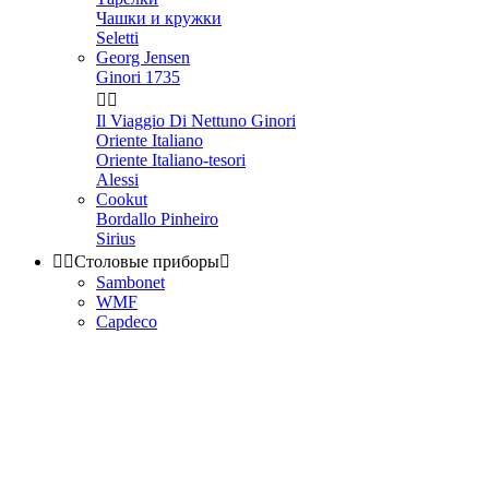
Чашки и кружки
Seletti
Georg Jensen
Ginori 1735


Il Viaggio Di Nettuno Ginori
Oriente Italiano
Oriente Italiano-tesori
Alessi
Cookut
Bordallo Pinheiro
Sirius


Столовые приборы

Sambonet
WMF
Capdeco