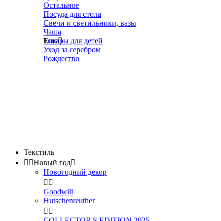
Остальное
Посуда для стола
Свечи и светильники, вазы
Чаша
Товары для детей
Еще

Уход за серебром
Рождество
Текстиль


Новый год

Новогодний декор


Goodwill
Hutschenreuther


COLLECTOR'S EDITION 2025