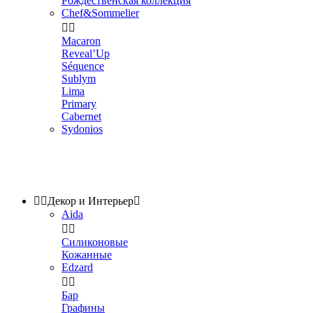
Рождественская коллекция
Chef&Sommelier


Macaron
Reveal’Up
Séquence
Sublym
Lima
Primary
Cabernet
Sydonios


Декор и Интерьер

Aida


Силиконовые
Кожанные
Edzard


Бар
Графины