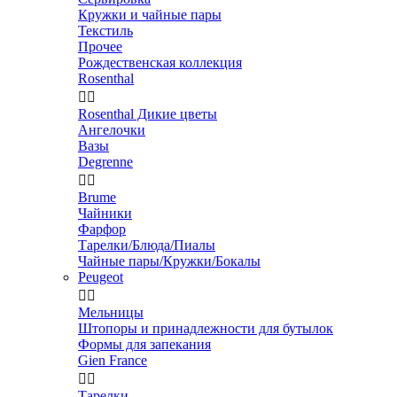
Кружки и чайные пары
Текстиль
Прочее
Рождественская коллекция
Rosenthal


Rosenthal Дикие цветы
Ангелочки
Вазы
Degrenne


Brume
Чайники
Фарфор
Тарелки/Блюда/Пиалы
Чайные пары/Кружки/Бокалы
Peugeot


Мельницы
Штопоры и принадлежности для бутылок
Формы для запекания
Gien France


Тарелки